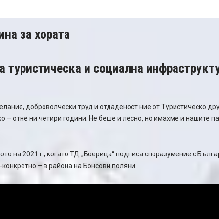
на за хората
на туристическа и социална инфраструкту
елание, доброволчески труд и отдаденост ние от Туристическо д
ко – отне ни четири години. Не беше и лесно, но имахме и нашите п
ото на 2021 г., когато ТД „Боерица“ подписа споразумение с Бълг
-конкретно – в района на Бонсови поляни.