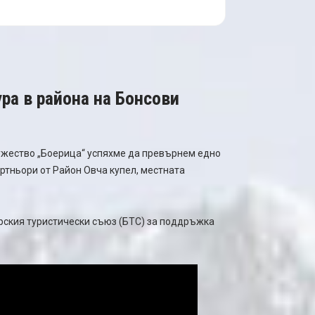
ра в района на Бонсови
ружество „Боерица“ успяхме да превърнем едно
артньори от Район Овча купел, местната
арския туристически съюз (БТС) за поддръжка