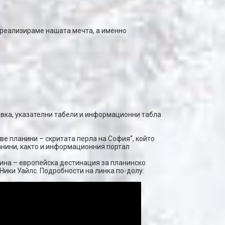
а реализираме нашата мечта, а именно
овка, указателни табели и информационни табла
ве планини – скритата перла на София“, който
нини, както и информационния портал
ина – европейска дестинация за планинско
Ники Уайлс. Подробности на линка по-долу: