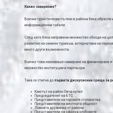
Какво заварихме?
Всички туристически пътеки в района бяха обрасли
информационни табели.
След като бяха направени множество обходи на цел
развитие на семеен туризъм, алтернатива на парков
много други възможности…
Всичко това изискваше намиране на финансиране и 
множество институции и партньори.
Така се стигна до
първата дискусионна среща за р
Кметът на район Овча купел
Председателят на БТС
Представители на горските стопанства
Представители на местната общност
Ловната дружинка от района
Представители на офроуд клубовете