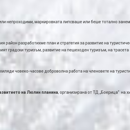
 или непроходими, маркировката липсваше или беше тотално занема
ия район разработихме план и стратегия за развитие на туристич
ият градски туризъм, развитие на пешеходен туризъм, на трасета 
хиляди човеко-часове доброволна работа на членовете на туристи
азвитието на Люлин планина
, организирана от ТД „Боерица“ на 