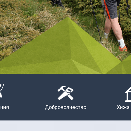
ения
Доброволчество
Хижа