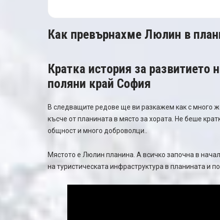
Как превърнахме Люлин в плани
Кратка история за развитието 
поляни край София
В следващите редове ще ви разкажем как с много ж
късче от планината в място за хората. Не беше крат
общност и много доброволци..
Мястото е Люлин планина. А всичко започна в начал
на туристическата инфраструктура в планината и по