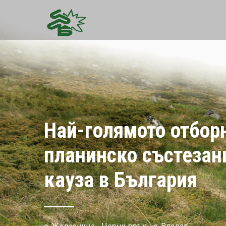
Планински спортен клуб
SOS
Виж повече