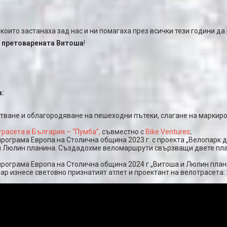
 които застанаха зад нас и ни помагаха през всички тези години д
а претоварената Витоша
!
а:
стване и облагородяване на пешеходни пътеки, слагане на маркир
расета в България – “Пумба”,
съвместно с
Bike Ventures
;
рограма Европа на Столична община 2023 г. с проекта „Велопарк д
 Люлин планина. Създадохме веломаршрути свързващи двете пла
програма Европа на Столична община 2024 г „Витоша и Люлин план
ар изнесе световно признатият атлет и проектант на велотрасета: 