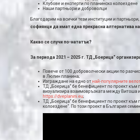
Клубове и експерти по планинско колоездене
Наши партньори и доброволци
Благодарим на всички тези институции и партньори,
софиянци да имат една прекрасна алтернатива н
Какво се случи по-нататък?
За периода 2021 – 2025 г. ТД „Боерица“ организир
Повече от 100 доброволчески акции по разчи
в Люлин планина;
Изграждане на едно от
най-популярните велот
ТД „Боерица“ бе бенефициент по проект към п
визуализира взаимовръзката между Витоша и
https://dveplanini.eu
;
ТД „Боерица“ бе бенефициент по проект към 
колоездене“. По този проект в България семин