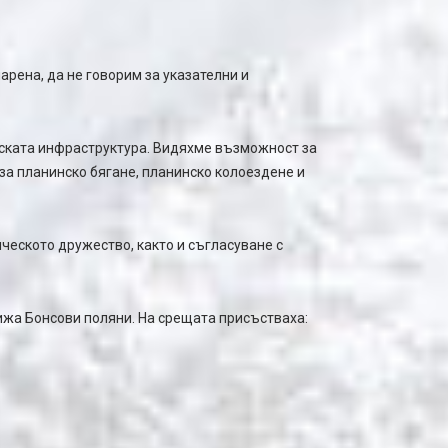
рена, да не говорим за указателни и
еската инфраструктура. Видяхме възможност за
за планинско бягане, планинско колоездене и
ческото дружество, както и съгласуване с
хижа Бонсови поляни. На срещата присъстваха: