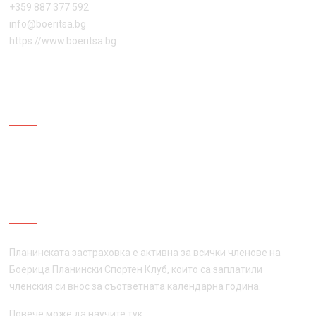
+359 887 377 592
info@boeritsa.bg
https://www.boeritsa.bg
ПОСЛЕДВАЙ НИ
ПЛАНИНСКА ЗАСТРАХОВКА
Планинската застраховка е активна за всички членове на
Боерица Планински Спортен Клуб, които са заплатили
членския си внос за съответната календарна година.
Повече може да научите
тук
.