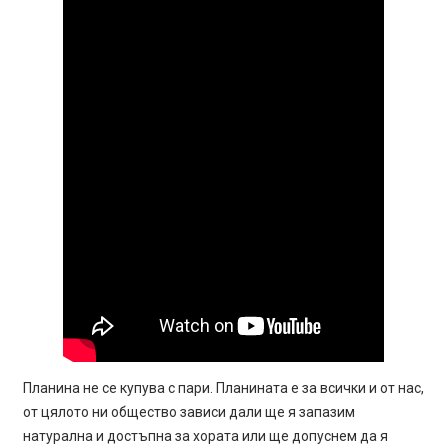
Планина не се купува с пари. Планината е за всички и от нас,
от цялото ни общество зависи дали ще я запазим
натурална и достъпна за хората или ще допуснем да я