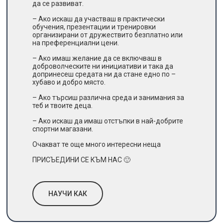
да се развиват.
– Ако искаш да участваш в практически
обучения, презентации и тренировки
организирани от дружествито безплатно или
на преференциални цени.
– Ако имаш желание да се включваш в
доброволческите ни инициативи и така да
допринесеш средата ни да стане едно по –
хубаво и добро място.
– Ако търсиш различна среда и занимания за
теб и твоите деца.
– Ако искаш да имаш отстъпки в най-добрите
спортни магазани.
Очакват те още много интересни неща
ПРИСЪЕДИНИ СЕ КЪМ НАС 🙂
НАУЧИ КАК