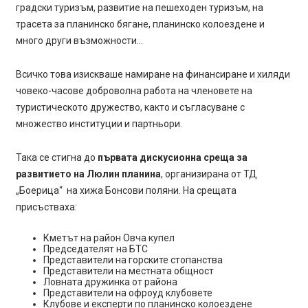
градски туризъм, развитие на пешеходен туризъм, на
трасета за планинско бягане, планинско колоездене и
много други възможности…
Всичко това изискваше намиране на финансиране и хиляди
човеко-часове доброволна работа на членовете на
туристическото дружество, както и съгласуване с
множество институции и партньори.
Така се стигна до
първата дискусионна среща за
развитието на Люлин планина
, организирана от ТД
„Боерица“ на хижа Бонсови поляни. На срещата
присъстваха:
Кметът на район Овча купел
Председателят на БТС
Представители на горските стопанства
Представители на местната общност
Ловната дружинка от района
Представители на офроуд клубовете
Клубове и експерти по планинско колоездене