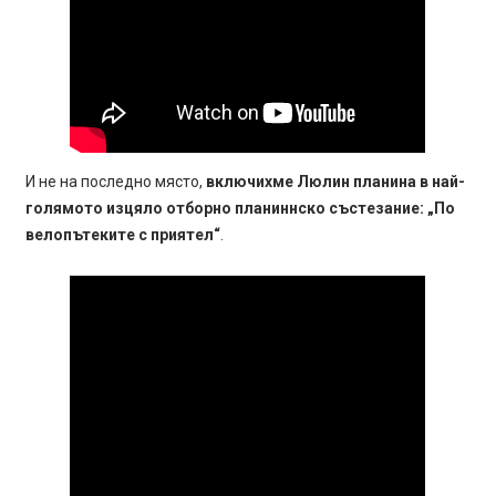
И не на последно място,
включихме Люлин планина в най-
голямото изцяло отборно планиннско състезание: „По
велопътеките с приятел“
.