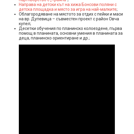
Направа на детски кът на хижа Бонсови поляни с
детска площадка и място за игра на най-малките
;
Облагородяване на мястото за отдих с пейки и маси
на вр. Дупевица – съвместен проект с район Овча
купел;
Десетки обучения по планинско колоездене, първа
помощ в планината, основни умения в планината за
деца, планинско ориентиране и др.;