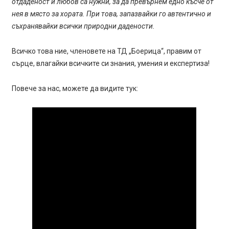
отдаденост и любов са нужни, за да превърнем едно късче от
нея в място за хората. При това, запазвайки го автентично и
съхранявайки всички природни дадености.
Всичко това ние, членовете на ТД „Боерица“, правим от
сърце, влагайки всичките си знания, умения и експертиза!
Повече за нас, можете да видите тук: