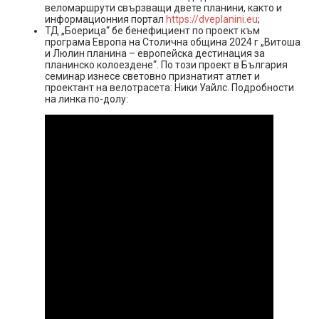
веломаршрути свързващи двете планини, както и
информационния портал
https://dveplanini.eu
;
ТД „Боерица“ бе бенефициент по проект към
програма Европа на Столична община 2024 г „Витоша
и Люлин планина – европейска дестинация за
планинско колоездене“. По този проект в България
семинар изнесе световно признатият атлет и
проектант на велотрасета: Ники Уайлс. Подробности
на линка по-долу: