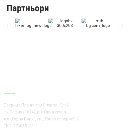
Партньори
ЗА НАС
Боерица Планински Спортен Клуб
гр. София (1614), р-н Овча купел,
жк. „Горна Баня“, ул. „Топло Изворче“, 2
ЕИК: 176065181