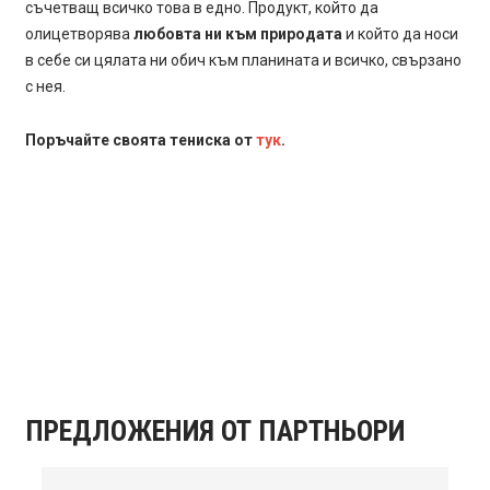
съчетващ всичко това в едно. Продукт, който да
олицетворява
любовта ни към природата
и който да носи
в себе си цялата ни обич към планината и всичко, свързано
с нея.
Поръчайте своята тениска от
тук
.
ПРЕДЛОЖЕНИЯ ОТ ПАРТНЬОРИ