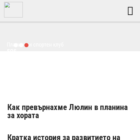
Планински спортен клуб
SOS
Как превърнахме Люлин в планина
за хората
Кратка история за развитието на