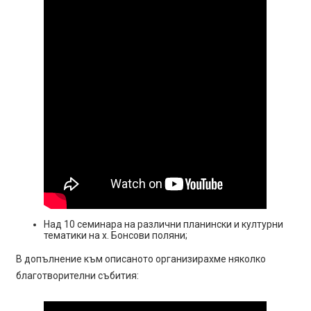
Над 10 семинара на различни планински и културни
тематики на х. Бонсови поляни;
В допълнение към описаното организирахме няколко
благотворителни събития: