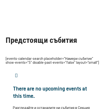
Предстоящи събития
[events-calendar-search placeholder="Намери събитие"
show-events="5" disable-past-events="false" layout="small"]
There are no upcoming events at
this time.
Разгледайте и останалите ни събития в Секция