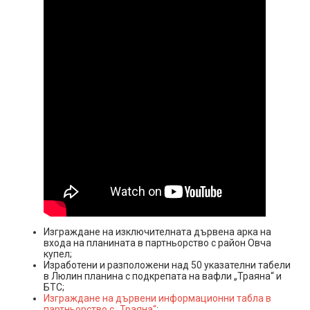
Изграждане на изключителната дървена арка на
входа на планината в партньорство с район Овча
купел;
Изработени и разположени над 50 указателни табели
в Люлин планина с подкрепата на вафли „Траяна“ и
БТС;
Изграждане на дървени информационни табла в
партньорство с „Траяна“
;