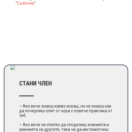
"
Събития
"
СТАНИ ЧЛЕН
– Ако вече знаеш какво искаш, но не знаеш как
да почерпиш опит от хора с повече практика от
теб.
– Ако вече си опитен да споделиш знанията и
уменията си другите, така че да им помогнеш