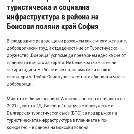
туристическа и социална
инфраструктура в района на
Бонсови поляни край София
В следващите редове ще ви разкажем как с много желание,
доброволчески труд и отдаденост ние от Туристическо
дружество „Боерица“ успяхме да превърнем едно късче от
планината в място за хората. Не беше кратко – отне ни
четири години. Не беше и лесно, но имахме и нашите
партньори от Район Овча купел, местната общност и много
доброволци..
Мястото е Люлин планина. А всичко започна в началото на
2021 г., когато ТД „Боерица“ подписа споразумение с
Българския туристически съюз (БТС) за поддръжка на
туристическата инфраструктура в планината и по-
конкретно – в района на Бонсови поляни.