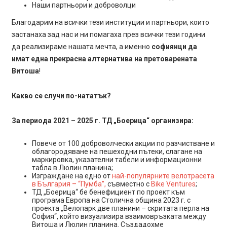
Наши партньори и доброволци
Благодарим на всички тези институции и партньори, които
застанаха зад нас и ни помагаха през всички тези години
да реализираме нашата мечта, а именно
софиянци да
имат една прекрасна алтернатива на претоварената
Витоша
!
Какво се случи по-нататък?
За периода 2021 – 2025 г. ТД „Боерица“ организира:
Повече от 100 доброволчески акции по разчистване и
облагородяване на пешеходни пътеки, слагане на
маркировка, указателни табели и информационни
табла в Люлин планина;
Изграждане на едно от
най-популярните велотрасета
в България – “Пумба”,
съвместно с
Bike Ventures
;
ТД „Боерица“ бе бенефициент по проект към
програма Европа на Столична община 2023 г. с
проекта „Велопарк две планини – скритата перла на
София“, който визуализира взаимовръзката между
Витоша и Люлин планина. Създадохме