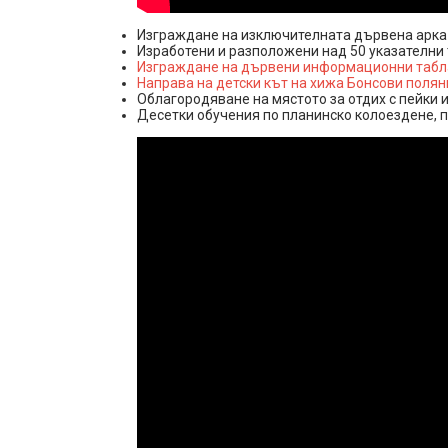
Изграждане на изключителната дървена арка н
Изработени и разположени над 50 указателни 
Изграждане на дървени информационни табла 
Направа на детски кът на хижа Бонсови поляни
Облагородяване на мястото за отдих с пейки и
Десетки обучения по планинско колоездене, п