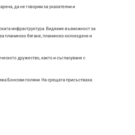
рена, да не говорим за указателни и
еската инфраструктура. Видяхме възможност за
за планинско бягане, планинско колоездене и
ческото дружество, както и съгласуване с
хижа Бонсови поляни. На срещата присъстваха: