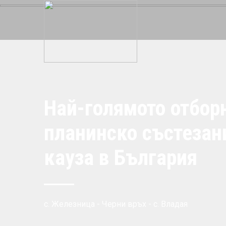
Планински спортен клуб
SOS
Виж повече