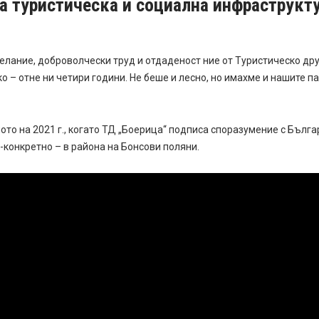
на туристическа и социална инфраструкту
елание, доброволчески труд и отдаденост ние от Туристическо д
ко – отне ни четири години. Не беше и лесно, но имахме и нашите п
ото на 2021 г., когато ТД „Боерица“ подписа споразумение с Бълг
-конкретно – в района на Бонсови поляни.