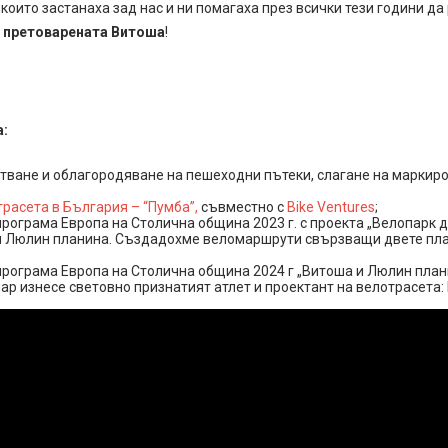
 които застанаха зад нас и ни помагаха през всички тези години д
а претоварената Витоша
!
а:
стване и облагородяване на пешеходни пътеки, слагане на маркир
расета в България – “Пумба”,
съвместно с
Bike Ventures
;
рограма Европа на Столична община 2023 г. с проекта „Велопарк д
 Люлин планина. Създадохме веломаршрути свързващи двете пла
програма Европа на Столична община 2024 г „Витоша и Люлин план
ар изнесе световно признатият атлет и проектант на велотрасета: 