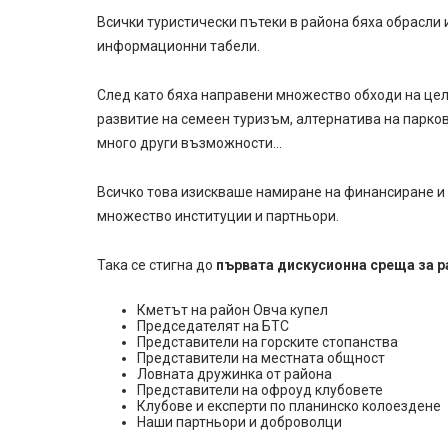
Всички туристически пътеки в района бяха обрасли
информационни табели.
След като бяха направени множество обходи на цел
развитие на семеен туризъм, алтернатива на парков
много други възможности…
Всичко това изискваше намиране на финансиране и 
множество институции и партньори.
Така се стигна до
първата дискусионна среща за р
Кметът на район Овча купел
Председателят на БТС
Представители на горските стопанства
Представители на местната общност
Ловната дружинка от района
Представители на офроуд клубовете
Клубове и експерти по планинско колоездене
Наши партньори и доброволци