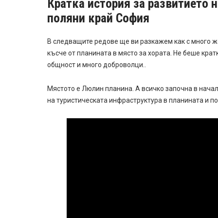
Кратка история за развитието 
поляни край София
В следващите редове ще ви разкажем как с много ж
късче от планината в място за хората. Не беше крат
общност и много доброволци..
Мястото е Люлин планина. А всичко започна в начал
на туристическата инфраструктура в планината и по