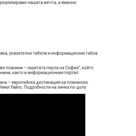
а реализираме нашата мечта, а именно
овка, указателни табели и информационни табла
ве планини – скритата перла на София“, който
нини, както и информационния портал
ина – европейска дестинация за планинско
Ники Уайлс. Подробности на линка по-долу: