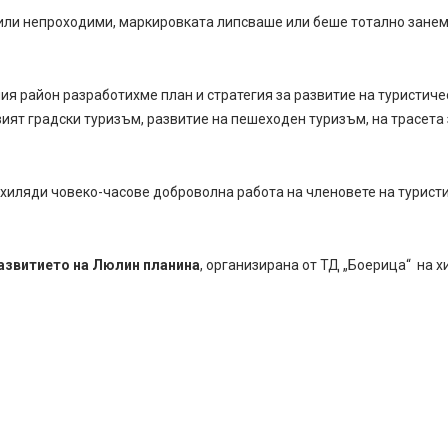
 или непроходими, маркировката липсваше или беше тотално занема
ия район разработихме план и стратегия за развитие на туристич
ият градски туризъм, развитие на пешеходен туризъм, на трасета 
хиляди човеко-часове доброволна работа на членовете на туристи
азвитието на Люлин планина
, организирана от ТД „Боерица“ на 