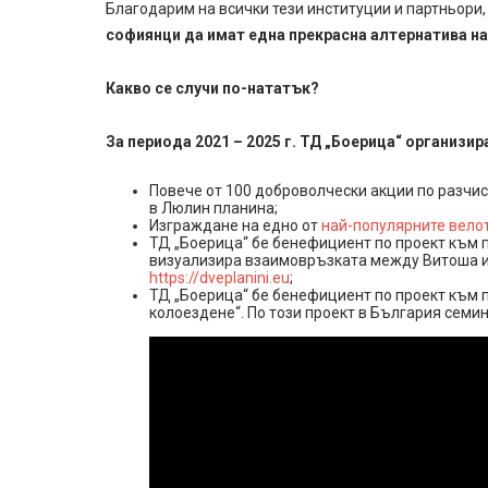
Благодарим на всички тези институции и партньори,
софиянци да имат една прекрасна алтернатива н
Какво се случи по-нататък?
За периода 2021 – 2025 г. ТД „Боерица“ организир
Повече от 100 доброволчески акции по разчи
в Люлин планина;
Изграждане на едно от
най-популярните велот
ТД „Боерица“ бе бенефициент по проект към п
визуализира взаимовръзката между Витоша и
https://dveplanini.eu
;
ТД „Боерица“ бе бенефициент по проект към 
колоездене“. По този проект в България семин