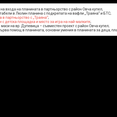
а входа на планината в партньорство с район Овча купел;
табели в Люлин планина с подкрепата на вафли „Траяна“ и БТС;
в партньорство с „Траяна“
;
 с детска площадка и място за игра на най-малките
;
 маси на вр. Дупевица – съвместен проект с район Овча купел;
ърва помощ в планината, основни умения в планината за деца, пла