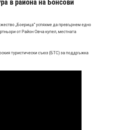
ра в района на Бонсови
ружество „Боерица“ успяхме да превърнем едно
артньори от Район Овча купел, местната
арския туристически съюз (БТС) за поддръжка