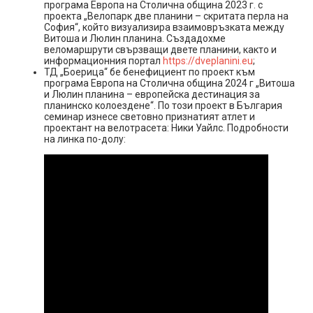
програма Европа на Столична община 2023 г. с
проекта „Велопарк две планини – скритата перла на
София“, който визуализира взаимовръзката между
Витоша и Люлин планина. Създадохме
веломаршрути свързващи двете планини, както и
информационния портал
https://dveplanini.eu
;
ТД „Боерица“ бе бенефициент по проект към
програма Европа на Столична община 2024 г „Витоша
и Люлин планина – европейска дестинация за
планинско колоездене“. По този проект в България
семинар изнесе световно признатият атлет и
проектант на велотрасета: Ники Уайлс. Подробности
на линка по-долу: