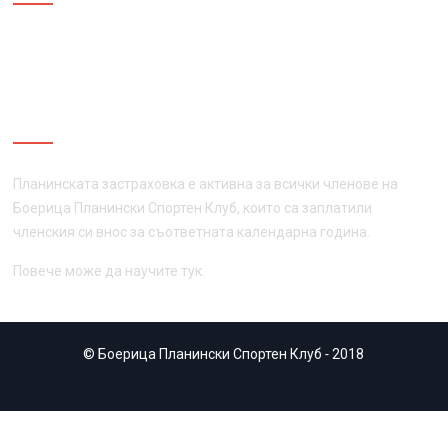
ПЛАНИНСКА ЗАСТРАХОВКА
Планинската застраховка е активна за всички членове на
Боерица Планински Спортен Клуб, които са заплатили
членския си внос за съответната календарна година.
Повече може да научите
тук
.
© Боерица Планински Спортен Клуб
-
2018