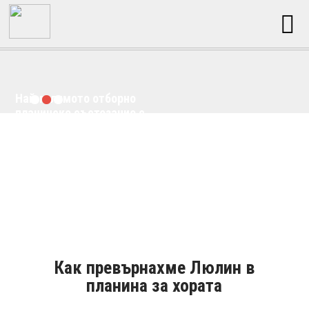
Най-голямото отборно
планинско състезание с
кауза в България
Как превърнахме Люлин в
планина за хората