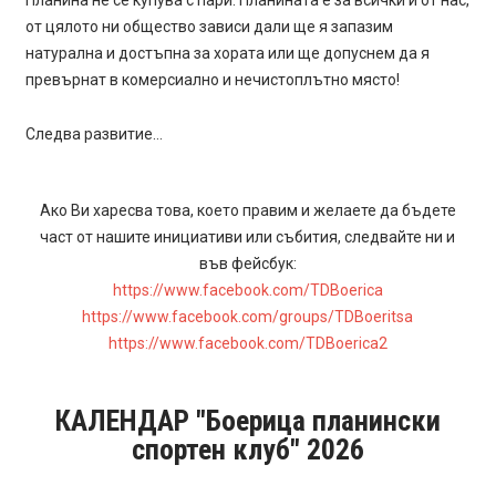
Планина не се купува с пари. Планината е за всички и от нас,
от цялото ни общество зависи дали ще я запазим
натурална и достъпна за хората или ще допуснем да я
превърнат в комерсиално и нечистоплътно място!
Следва развитие…
Ако Ви харесва това, което правим и желаете да бъдете
част от нашите инициативи или събития, следвайте ни и
във фейсбук:
https://www.facebook.com/TDBoerica
https://www.facebook.com/groups/TDBoeritsa
https://www.facebook.com/TDBoerica2
КАЛЕНДАР "Боерица планински
спортен клуб" 2026