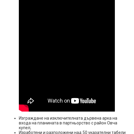
Изграждане на изключителната дървена арка на
входа на планината в партньорство с район Овча
купел;
Изработени и разположени над 50 указателни табели