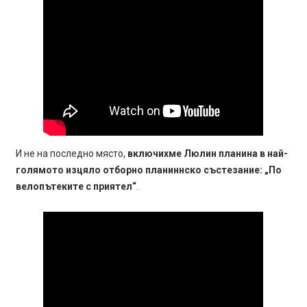
И не на последно място,
включихме Люлин планина в най-
голямото изцяло отборно планиннско състезание: „По
велопътеките с приятел“
.