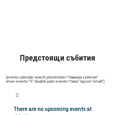
Предстоящи събития
[events-calendar-search placeholder="Намери събитие"
show-events="5" disable-past-events="false" layout="small"]
There are no upcoming events at