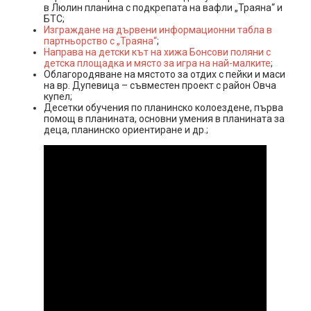
в Люлин планина с подкрепата на вафли „Траяна“ и
БТС;
Изграждане на дървени информационни табла в
партньорство с „Траяна“
;
Направа на детски кът на хижа Бонсови поляни с
детска площадка и място за игра на най-малките
;
Облагородяване на мястото за отдих с пейки и маси
на вр. Дупевица – съвместен проект с район Овча
купел;
Десетки обучения по планинско колоездене, първа
помощ в планината, основни умения в планината за
деца, планинско ориентиране и др.;