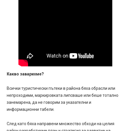
Какво заварихме?
Всички туристически пътеки в района бяха обрасли или
непроходими, маркировката липсваше или беше тотално
занемарена, да не говорим за указателни и
информационни табели.
След като бяха направени множество обходи на целия
район разработихме план и стратегия за развитие на