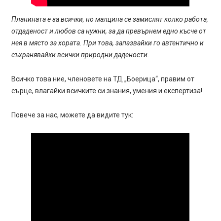
Планината е за всички, но малцина се замислят колко работа,
отдаденост и любов са нужни, за да превърнем едно късче от
нея в място за хората. При това, запазвайки го автентично и
съхранявайки всички природни дадености.
Всичко това ние, членовете на ТД „Боерица“, правим от
сърце, влагайки всичките си знания, умения и експертиза!
Повече за нас, можете да видите тук: