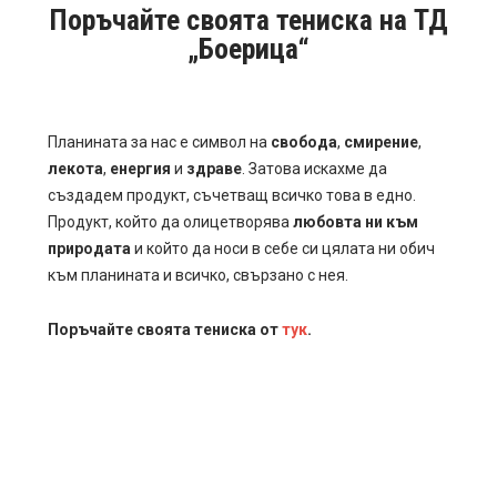
Поръчайте своята тениска на ТД
„Боерица“
Планината за нас е символ на
свобода
,
смирение
,
лекота
,
енергия
и
здраве
. Затова искахме да
създадем продукт, съчетващ всичко това в едно.
Продукт, който да олицетворява
любовта ни към
природата
и който да носи в себе си цялата ни обич
към планината и всичко, свързано с нея.
Поръчайте своята тениска от
тук
.