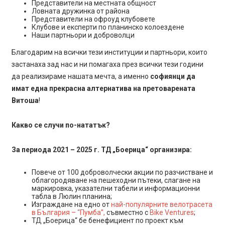
Представители на местната общност
Ловната дружинка от района
Представители на офроуд клубовете
Клубове и експерти по планинско колоездене
Наши партньори и доброволци
Благодарим на всички тези институции и партньори, които
застанаха зад нас и ни помагаха през всички тези години
да реализираме нашата мечта, а именно
софиянци да
имат една прекрасна алтернатива на претоварената
Витоша
!
Какво се случи по-нататък?
За периода 2021 – 2025 г. ТД „Боерица“ организира:
Повече от 100 доброволчески акции по разчистване и
облагородяване на пешеходни пътеки, слагане на
маркировка, указателни табели и информационни
табла в Люлин планина;
Изграждане на едно от
най-популярните велотрасета
в България – “Пумба”,
съвместно с
Bike Ventures
;
ТД „Боерица“ бе бенефициент по проект към