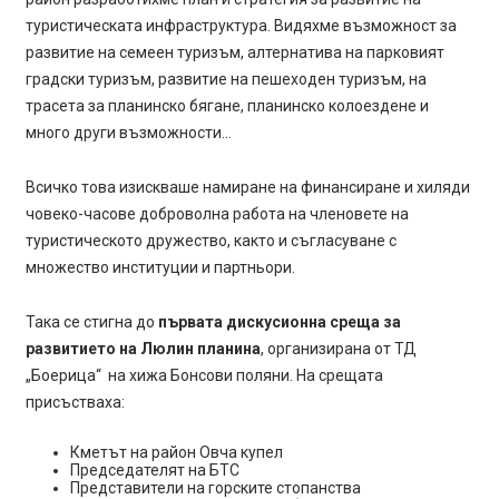
туристическата инфраструктура. Видяхме възможност за
развитие на семеен туризъм, алтернатива на парковият
градски туризъм, развитие на пешеходен туризъм, на
трасета за планинско бягане, планинско колоездене и
много други възможности…
Всичко това изискваше намиране на финансиране и хиляди
човеко-часове доброволна работа на членовете на
туристическото дружество, както и съгласуване с
множество институции и партньори.
Така се стигна до
първата дискусионна среща за
развитието на Люлин планина
, организирана от ТД
„Боерица“ на хижа Бонсови поляни. На срещата
присъстваха:
Кметът на район Овча купел
Председателят на БТС
Представители на горските стопанства