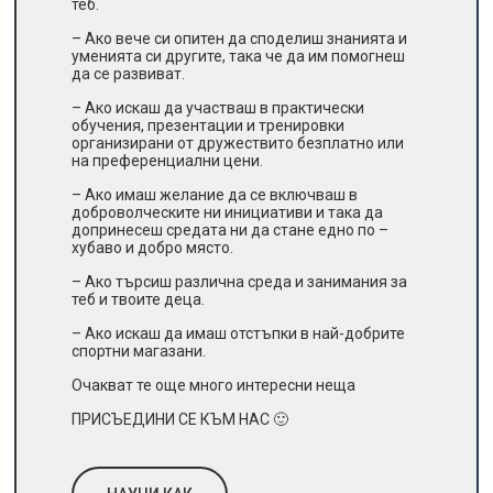
теб.
– Ако вече си опитен да споделиш знанията и
уменията си другите, така че да им помогнеш
да се развиват.
– Ако искаш да участваш в практически
обучения, презентации и тренировки
организирани от дружествито безплатно или
на преференциални цени.
– Ако имаш желание да се включваш в
доброволческите ни инициативи и така да
допринесеш средата ни да стане едно по –
хубаво и добро място.
– Ако търсиш различна среда и занимания за
теб и твоите деца.
– Ако искаш да имаш отстъпки в най-добрите
спортни магазани.
Очакват те още много интересни неща
ПРИСЪЕДИНИ СЕ КЪМ НАС 🙂