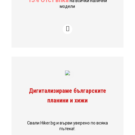
на всички налични
модели
Дигитализираме българските
планини и хижи
Свали Hiker.bg и върви уверено по всяка
пътека!.