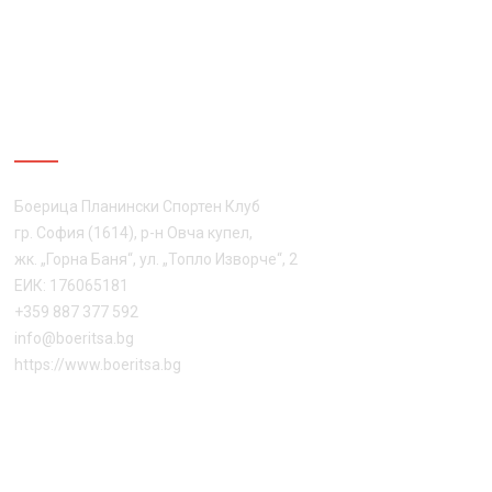
ЗА НАС
Боерица Планински Спортен Клуб
гр. София (1614), р-н Овча купел,
жк. „Горна Баня“, ул. „Топло Изворче“, 2
ЕИК: 176065181
+359 887 377 592
info@boeritsa.bg
https://www.boeritsa.bg
ПОСЛЕДВАЙ НИ