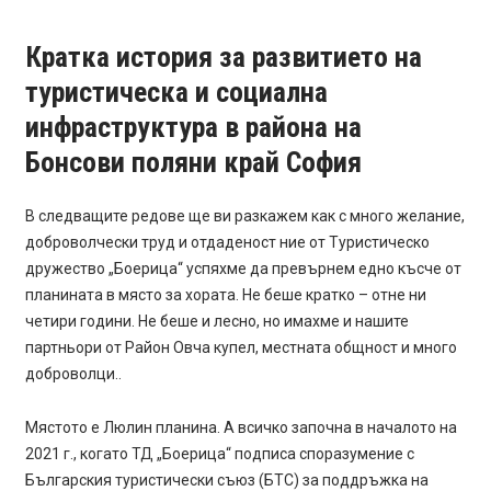
Кратка история за развитието на
туристическа и социална
инфраструктура в района на
Бонсови поляни край София
В следващите редове ще ви разкажем как с много желание,
доброволчески труд и отдаденост ние от Туристическо
дружество „Боерица“ успяхме да превърнем едно късче от
планината в място за хората. Не беше кратко – отне ни
четири години. Не беше и лесно, но имахме и нашите
партньори от Район Овча купел, местната общност и много
доброволци..
Мястото е Люлин планина. А всичко започна в началото на
2021 г., когато ТД „Боерица“ подписа споразумение с
Българския туристически съюз (БТС) за поддръжка на