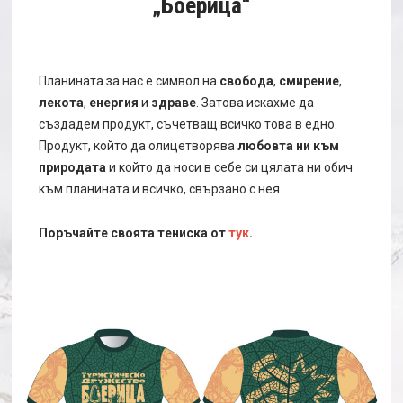
„Боерица“
Планината за нас е символ на
свобода
,
смирение
,
лекота
,
енергия
и
здраве
. Затова искахме да
създадем продукт, съчетващ всичко това в едно.
Продукт, който да олицетворява
любовта ни към
природата
и който да носи в себе си цялата ни обич
към планината и всичко, свързано с нея.
Поръчайте своята тениска от
тук
.