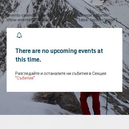
[events-calendar-search placeholder="Намери събитие"
show-events="5" disable-past-events="false" layout="small"]
There are no upcoming events at
this time.
Разгледайте и останалите ни събития в Секция
"
Събития
"