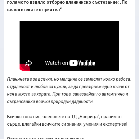
голямото изцяло отборно планиннско състезание: „По
велопътеките с приятел“
.
Планината е за всички, но малцина се замислят колко работа,
отдаденост и любов са нужни, за да превърнем едно късче от
нея в място за хората. При това, запазвайки го автентично и
съхранявайки всички природни дадености.
Всичко това ние, членовете на ТД „Боерица“, правим от
сърце, влагайки всичките си знания, умения и експертиза!