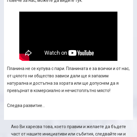
Повече за нас, можете да видите тук:
Планина не се купува с пари. Планината е за всички и от нас,
от цялото ни общество зависи дали ще я запазим
натурална и достъпна за хората или ще допуснем да я
превърнат в комерсиално и нечистоплътно място!
Следва развитие…
Ако Ви харесва това, което правим и желаете да бъдете
част от нашите инициативи или събития, следвайте ни и