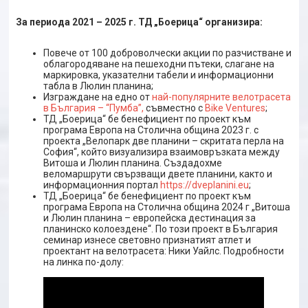
За периода 2021 – 2025 г. ТД „Боерица“ организира:
Повече от 100 доброволчески акции по разчистване и
облагородяване на пешеходни пътеки, слагане на
маркировка, указателни табели и информационни
табла в Люлин планина;
Изграждане на едно от
най-популярните велотрасета
в България – “Пумба”,
съвместно с
Bike Ventures
;
ТД „Боерица“ бе бенефициент по проект към
програма Европа на Столична община 2023 г. с
проекта „Велопарк две планини – скритата перла на
София“, който визуализира взаимовръзката между
Витоша и Люлин планина. Създадохме
веломаршрути свързващи двете планини, както и
информационния портал
https://dveplanini.eu
;
ТД „Боерица“ бе бенефициент по проект към
програма Европа на Столична община 2024 г „Витоша
и Люлин планина – европейска дестинация за
планинско колоездене“. По този проект в България
семинар изнесе световно признатият атлет и
проектант на велотрасета: Ники Уайлс. Подробности
на линка по-долу: