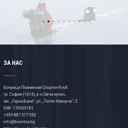
ЗА НАС
Боерица Планински Спортен Клуб
гр. София (1614), р-н Овча купел,
жк. „Горна Баня“, ул. „Топло Изворче“, 2
ЕИК: 176065181
+359 887 377 592
info@boeritsa.bg