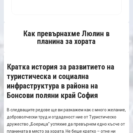
Как превърнахме Люлин в
планина за хората
Кратка история за развитието на
туристическа и социална
инфраструктура в района на
Бонсови поляни край София
В следващите редове ще ви разкажем как с много желание,
доброволчески труд и отдаденост ние от Туристическо
дружество „Боерица“ успяхме да превърнем едно късче от
планината в място за хората. Не беше кратко – отне ни