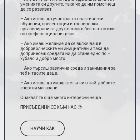
уменията си другите, така че да им помогнеш
да се развиват.
– Ако искаш да участваш в практически
обучения, презентации и тренировки
организирани от дружествито безплатно или
на преференциални цени.
– Ако имаш желание да се включваш в
доброволческите ни инициативи и така да
допринесеш средата ни да стане едно по –
хубаво и добро място.
– Ако търсиш различна среда и занимания за
теб и твоите деца.
– Ако искаш да имаш отстъпки в най-добрите
спортни магазани.
Очакват те още много интересни неща
ПРИСЪЕДИНИ СЕ КЪМ НАС 🙂
НАУЧИ КАК