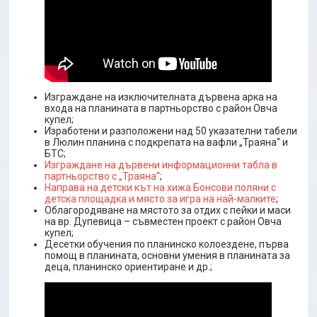
Изграждане на изключителната дървена арка на
входа на планината в партньорство с район Овча
купел;
Изработени и разположени над 50 указателни табели
в Люлин планина с подкрепата на вафли „Траяна“ и
БТС;
Изграждане на дървени информационни табла в
партньорство с „Траяна“
;
Направа на детски кът на хижа Бонсови поляни с
детска площадка и място за игра на най-малките
;
Облагородяване на мястото за отдих с пейки и маси
на вр. Дупевица – съвместен проект с район Овча
купел;
Десетки обучения по планинско колоездене, първа
помощ в планината, основни умения в планината за
деца, планинско ориентиране и др.;