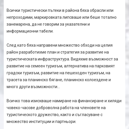
Всички туристически пътеки в района бяха обрасли или
непроходими, маркировката липсваше или беше тотално
занемарена, да не говорим за указателни и
информационни табели.
След като бяха направени множество обходи на целия
район разработихме план и стратегия за развитие на
туристическата инфраструктура. Видяхме възможност за
развитие на семеен туризъм, алтернатива на парковият
градски туризъм, развитие на пешеходен туризъм, на
трасета за планинско бягане, планинско колоездене и
много други възможности…
Всичко това изискваше намиране на финансиране и хиляди
човеко-часове доброволна работа на членовете на
туристическото дружество, както и съгласуване с
множество институции и партньори.