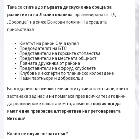
Така се стигна до
първата дискусионна среща за
развитието на Люлин планина
, организирана от ТД
„Боерица“ на хижа Бонсови поляни. На срещата
присъстваха:
Кметът на район Овча купел
Председателят на БТС
Представители на горските стопанства
Представители на местната общност
Ловната дружинка от района
Представители на офроуд клубовете
Клубове и експерти по планинско колоездене
Наши партньори и доброволци
Благодарим на всички тези институции и партньори, които
застанаха зад нас и ни помагаха през всички тези години
да реализираме нашата мечта, а именно
софиянци да
имат една прекрасна алтернатива на претоварената
Витоша
!
Какво се случи по-нататък?