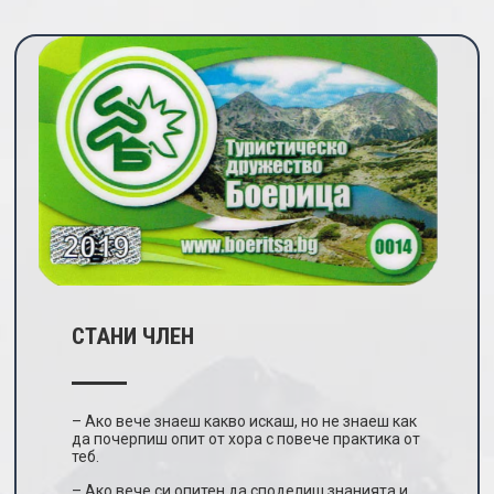
СТАНИ ЧЛЕН
– Ако вече знаеш какво искаш, но не знаеш как
да почерпиш опит от хора с повече практика от
теб.
– Ако вече си опитен да споделиш знанията и