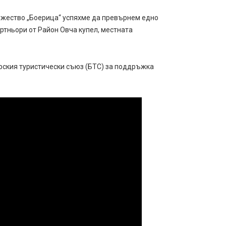
ружество „Боерица“ успяхме да превърнем едно
артньори от Район Овча купел, местната
арския туристически съюз (БТС) за поддръжка