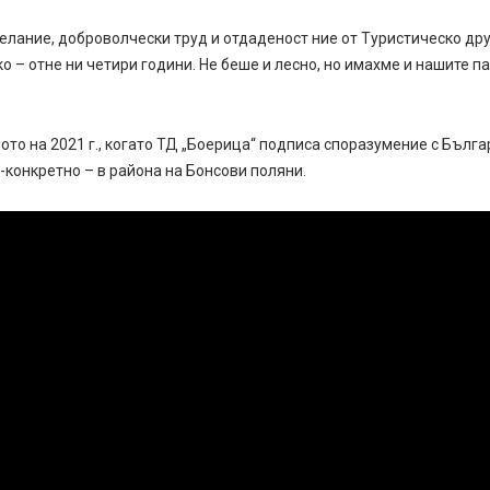
елание, доброволчески труд и отдаденост ние от Туристическо д
ко – отне ни четири години. Не беше и лесно, но имахме и нашите п
ото на 2021 г., когато ТД „Боерица“ подписа споразумение с Бълг
-конкретно – в района на Бонсови поляни.