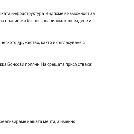
еската инфраструктура. Видяхме възможност за
за планинско бягане, планинско колоездене и
ческото дружество, както и съгласуване с
хижа Бонсови поляни. На срещата присъстваха:
а реализираме нашата мечта, а именно