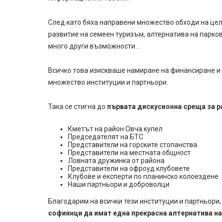
След като бяха направени множество обходи на цел
развитие на семеен туризъм, алтернатива на парков
много други възможности…
Всичко това изискваше намиране на финансиране и 
множество институции и партньори.
Така се стигна до
първата дискусионна среща за р
Кметът на район Овча купел
Председателят на БТС
Представители на горските стопанства
Представители на местната общност
Ловната дружинка от района
Представители на офроуд клубовете
Клубове и експерти по планинско колоездене
Наши партньори и доброволци
Благодарим на всички тези институции и партньори,
софиянци да имат една прекрасна алтернатива н