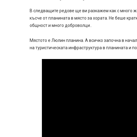
В следващите редове ще ви разкажем как с много ж
късче от планината в място за хората. Не беше крат
общност и много доброволци..
Мястото е Люлин планина. А всичко започна в начал
на туристическата инфраструктура в планината и по