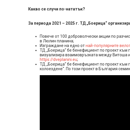
Какво се случи по-нататък?
За периода 2021 – 2025 г. ТД „Боерица“ организир
Повече от 100 доброволчески акции по разчи
в Люлин планина;
Изграждане на едно от
най-популярните велот
ТД „Боерица“ бе бенефициент по проект към п
визуализира взаимовръзката между Витоша и
https://dveplanini.eu
;
ТД „Боерица“ бе бенефициент по проект към 
колоездене“. По този проект в България семин