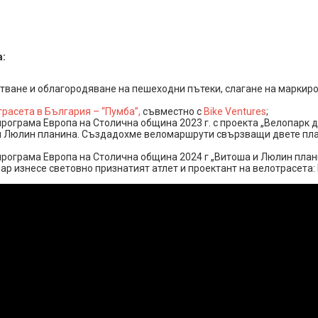
а:
стване и облагородяване на пешеходни пътеки, слагане на маркир
расета в България – “Пумба”,
съвместно с
Bike Ventures
;
рограма Европа на Столична община 2023 г. с проекта „Велопарк д
 Люлин планина. Създадохме веломаршрути свързващи двете пла
програма Европа на Столична община 2024 г „Витоша и Люлин план
ар изнесе световно признатият атлет и проектант на велотрасета: 