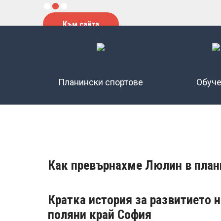
Към сайта
Планински спортове
Обуч
Как превърнахме Люлин в плани
Кратка история за развитието 
поляни край София