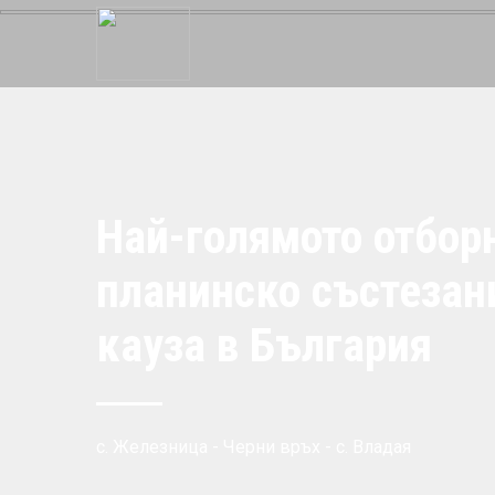
Най-голямото отбор
планинско състезан
кауза в България
с. Железница - Черни връх - с. Владая