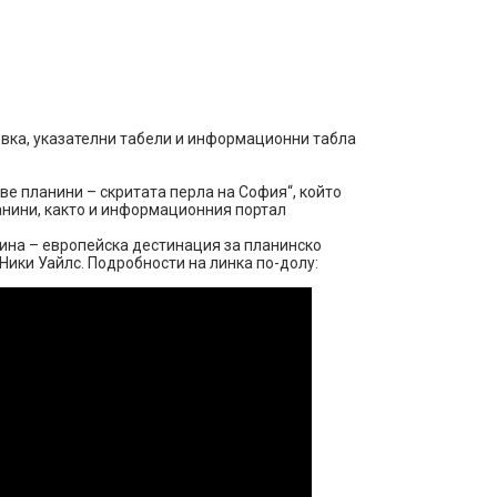
овка, указателни табели и информационни табла
ве планини – скритата перла на София“, който
нини, както и информационния портал
ина – европейска дестинация за планинско
Ники Уайлс. Подробности на линка по-долу: