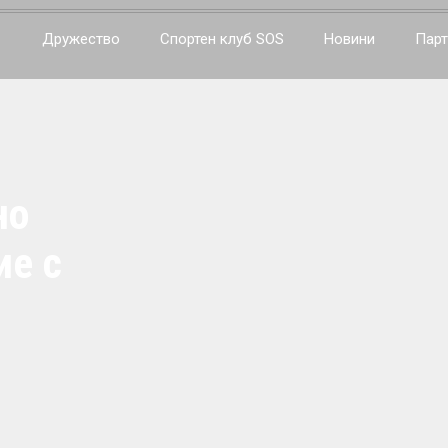
Дружество
Спортен клуб SOS
Новини
Парт
но
ие с