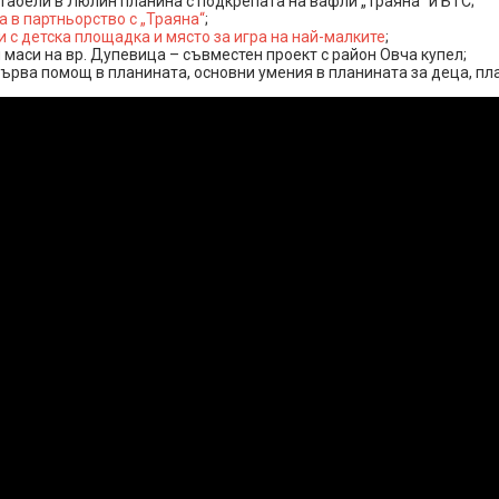
табели в Люлин планина с подкрепата на вафли „Траяна“ и БТС;
в партньорство с „Траяна“
;
 с детска площадка и място за игра на най-малките
;
 маси на вр. Дупевица – съвместен проект с район Овча купел;
ърва помощ в планината, основни умения в планината за деца, пла