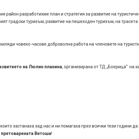
ия район разработихме план и стратегия за развитие на туристич
ият градски туризъм, развитие на пешеходен туризъм, на трасета 
хиляди човеко-часове доброволна работа на членовете на туристи
азвитието на Люлин планина
, организирана от ТД „Боерица“ на 
 които застанаха зад нас и ни помагаха през всички тези години д
а претоварената Витоша
!