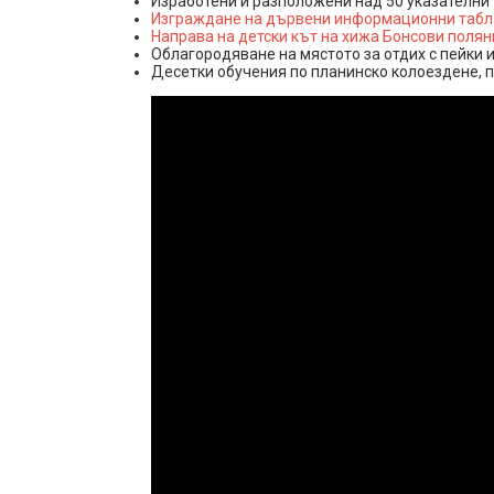
Изработени и разположени над 50 указателни 
Изграждане на дървени информационни табла 
Направа на детски кът на хижа Бонсови поляни
Облагородяване на мястото за отдих с пейки и
Десетки обучения по планинско колоездене, п