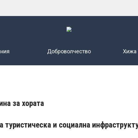
ения
Доброволчество
Хижа
на за хората
на туристическа и социална инфраструкту