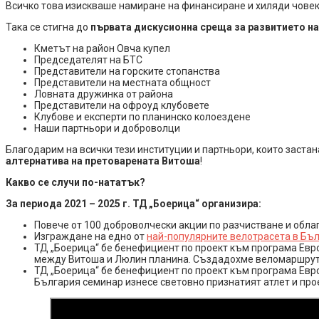
Всичко това изискваше намиране на финансиране и хиляди човеко
Така се стигна до
първата дискусионна среща за развитието н
Кметът на район Овча купел
Председателят на БТС
Представители на горските стопанства
Представители на местната общност
Ловната дружинка от района
Представители на офроуд клубовете
Клубове и експерти по планинско колоездене
Наши партньори и доброволци
Благодарим на всички тези институции и партньори, които застан
алтернатива на претоварената Витоша
!
Какво се случи по-нататък?
За периода 2021 – 2025 г. ТД „Боерица“ организира:
Повече от 100 доброволчески акции по разчистване и обла
Изграждане на едно от
най-популярните велотрасета в Бъл
ТД „Боерица“ бе бенефициент по проект към програма Евро
между Витоша и Люлин планина. Създадохме веломаршрут
ТД „Боерица“ бе бенефициент по проект към програма Евро
България семинар изнесе световно признатият атлет и прое