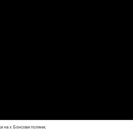
и на х. Бонсови поляни;