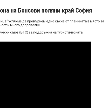
йона на Бонсови поляни край София
ица“ успяхме да превърнем едно късче от планината в място за
ност и много доброволци..
тически съюз (БТС) за поддръжка на туристическата