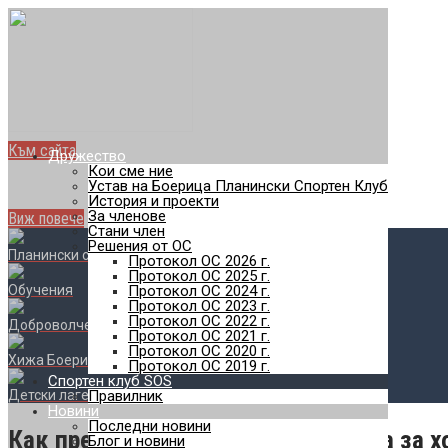
Най-добро туристическо
Най-голямото отборно пл
с. Железница - Черни връх - с. Владая
Към сайта
Дружество
SOS
Кои сме ние
Устав на Боерица Планински Спортен Клуб
Планински спортен клуб
История и проекти
За членове
Виж повече
Стани член
Решения от ОС
Планински спортове
Протокол ОС 2026 г.
Протокол ОС 2025 г.
Обучения
Протокол ОС 2024 г.
Протокол ОС 2023 г.
Протокол ОС 2022 г.
Доброволчество
Протокол ОС 2021 г.
Протокол ОС 2020 г.
Хижа Боерица
Протокол ОС 2019 г.
Спортен клуб SOS
Детски лагери
Правилник
Новини
Последни новини
Как превърнахме Люлин в планина за х
Блог и новини