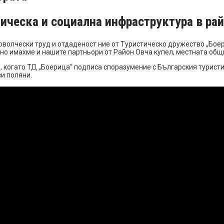
тическа и социална инфраструктура в ра
волчески труд и отдаденост ние от Туристическо дружество „Боер
, но имахме и нашите партньори от Район Овча купел, местната общ
г., когато ТД „Боерица“ подписа споразумение с Българския турис
ви поляни.