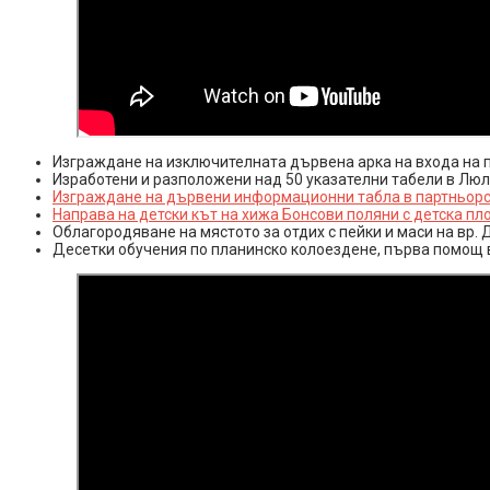
Изграждане на изключителната дървена арка на входа на п
Изработени и разположени над 50 указателни табели в Люл
Изграждане на дървени информационни табла в партньорст
Направа на детски кът на хижа Бонсови поляни с детска пл
Облагородяване на мястото за отдих с пейки и маси на вр.
Десетки обучения по планинско колоездене, първа помощ в 