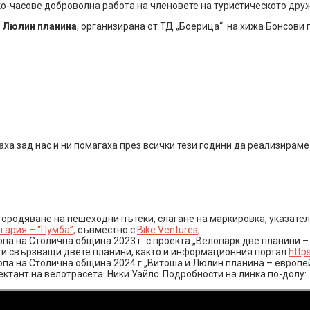
-часове доброволна работа на членовете на туристическото друже
а Люлин планина
, организирана от ТД „Боерица“ на хижа Бонсови 
аха зад нас и ни помагаха през всички тези години да реализирам
городяване на пешеходни пътеки, слагане на маркировка, указате
гария – “Пумба”,
съвместно с
Bike Ventures
;
па на Столична община 2023 г. с проекта „Велопарк две планини –
и свързващи двете планини, както и информационния портал
https
па на Столична община 2024 г „Витоша и Люлин планина – европей
ктант на велотрасета: Ники Уайлс. Подробности на линка по-долу: