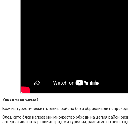
Какво заварихме?
Всички туристически пътеки в района бяха обрасли или непрохо
След като бяха направени множество обходи на целия район раз
алтернатива на парковият градски туризъм, развитие на пешеход