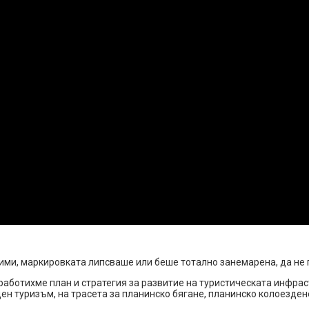
дими, маркировката липсваше или беше тотално занемарена, да не
работихме план и стратегия за развитие на туристическата инфра
ен туризъм, на трасета за планинско бягане, планинско колоезде