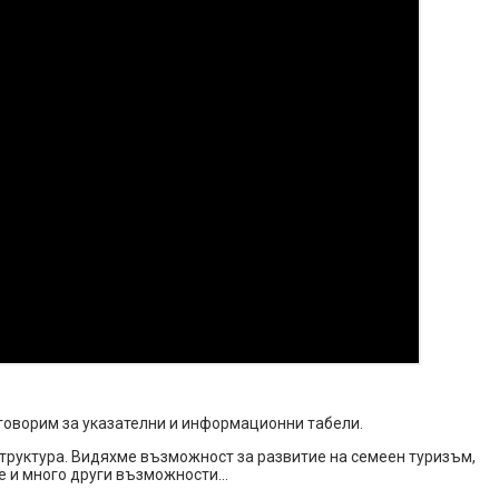
 говорим за указателни и информационни табели.
структура. Видяхме възможност за развитие на семеен туризъм,
не и много други възможности…