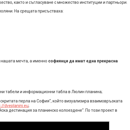
ство, както и съгласуване с множество институции и партньори.
поляни. На срещата присъстваха:
е нашата мечта, а именно
софиянци да имат една прекрасна
лни табели и информационни табла в Люлин планина;
 скритата перла на София“, който визуализира взаимовръзката
://dveplanini.eu
;
ска дестинация за планинско колоездене“. По този проект в