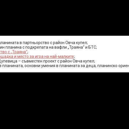
ланината в партньорство с район Овча купел;
ин планина с подкрепата на вафли „Траяна“ и БТС;
во с „Траяна“
;
ощадка и място за игра на най-малките
;
 Дупевица – съвместен проект с район Овча купел;
планината, основни умения в планината за деца, планинско ориен