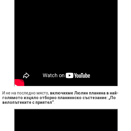
И не на последно място,
включихме Люлин планина в най-
голямото изцяло отборно планиннско състезание: „По
велопътеките с приятел“
.