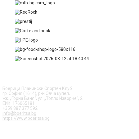
ЗА НАС
Боерица Планински Спортен Клуб
гр. София (1614), р-н Овча купел,
жк. „Горна Баня“, ул. „Топло Изворче“, 2
ЕИК: 176065181
+359 887 377 592
info@boeritsa.bg
https://www.boeritsa.bg
ПОСЛЕДВАЙ НИ