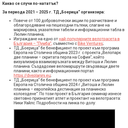
Какво се случи по-нататък?
За периода 2021 – 2025 г. ТД „Боерица“ организира:
Повече от 100 доброволчески акции по разчистване и
облагородяване на пешеходни пътеки, слагане на
маркировка, указателни табели и информационни табла в
Люлин планина;
Изграждане на едно от
най-популярните велотрасета в
България – “Пумба”,
съвместно с
Bike Ventures
;
ТД „Боерица“ бе бенефициент по проект към програма
Европа на Столична община 2023 г. с проекта „Велопарк
две планини – скритата перла на София“, който
визуализира взаимовръзката между Витоша и Люлин
планина. Създадохме веломаршрути свързващи двете
планини, както и информационния портал
https://dveplanini.eu
;
ТД „Боерица“ бе бенефициент по проект към програма
Европа на Столична община 2024 г „Витоша и Люлин
планина – европейска дестинация за планинско
колоездене“. По този проект в България семинар изнесе
световно признатият атлет и проектант на велотрасета:
Ники Уайлс. Подробности на линка по-долу: