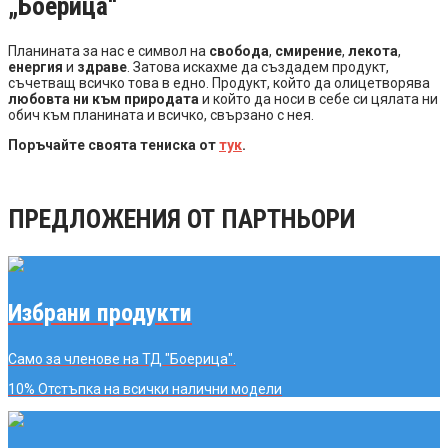
„Боерица“
Планината за нас е символ на
свобода
,
смирение
,
лекота
,
енергия
и
здраве
. Затова искахме да създадем продукт,
съчетващ всичко това в едно. Продукт, който да олицетворява
любовта ни към природата
и който да носи в себе си цялата ни
обич към планината и всичко, свързано с нея.
Поръчайте своята тениска от
тук
.
ПРЕДЛОЖЕНИЯ ОТ ПАРТНЬОРИ
Избрани продукти
Само за членове на ТД "Боерица".
10% Отстъпка
на всички налични модели