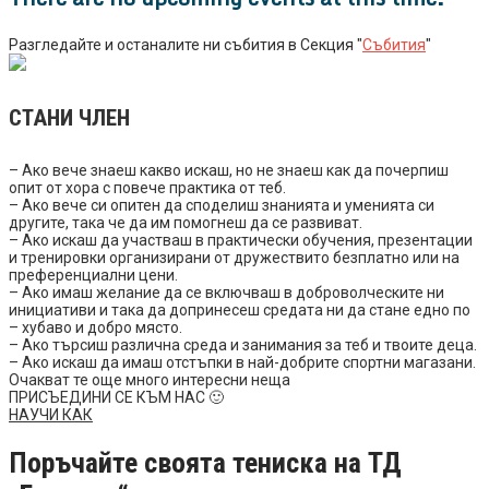
Разгледайте и останалите ни събития в Секция "
Събития
"
СТАНИ ЧЛЕН
– Ако вече знаеш какво искаш, но не знаеш как да почерпиш
опит от хора с повече практика от теб.
– Ако вече си опитен да споделиш знанията и уменията си
другите, така че да им помогнеш да се развиват.
– Ако искаш да участваш в практически обучения, презентации
и тренировки организирани от дружествито безплатно или на
преференциални цени.
– Ако имаш желание да се включваш в доброволческите ни
инициативи и така да допринесеш средата ни да стане едно по
– хубаво и добро място.
– Ако търсиш различна среда и занимания за теб и твоите деца.
– Ако искаш да имаш отстъпки в най-добрите спортни магазани.
Очакват те още много интересни неща
ПРИСЪЕДИНИ СЕ КЪМ НАС 🙂
НАУЧИ КАК
Поръчайте своята тениска на ТД