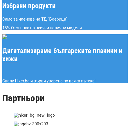
Избрани продукти
Само за членове на ТД "Боерица".
15% Отстъпка
на всички налични модели
Дигитализираме българските планини и
хижи
Свали Hiker.bg и върви уверено по всяка пътека!.
Партньори