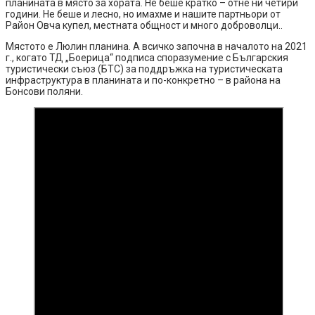
планината в място за хората. Не беше кратко – отне ни четири
години. Не беше и лесно, но имахме и нашите партньори от
Район Овча купел, местната общност и много доброволци..
Мястото е Люлин планина. А всичко започна в началото на 2021
г., когато ТД „Боерица“ подписа споразумение с Българския
туристически съюз (БТС) за поддръжка на туристическата
инфраструктура в планината и по-конкретно – в района на
Бонсови поляни.