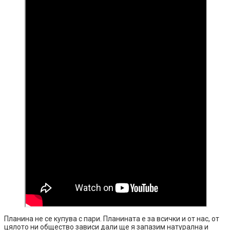
Планина не се купува с пари. Планината е за всички и от нас, от
цялото ни общество зависи дали ще я запазим натурална и