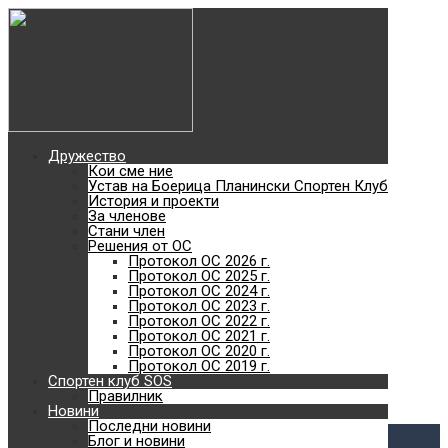
Най-добро туристическо
дружество без
туристическа база
2018
Дружество
Кои сме ние
Най-голямото отборно
Устав на Боерица Планински Спортен Клуб
История и проекти
За членове
планинско състезание с
Стани член
Решения от ОС
Протокол ОС 2026 г.
Протокол ОС 2025 г.
кауза в България
Протокол ОС 2024 г.
Протокол ОС 2023 г.
Протокол ОС 2022 г.
с. Железница - Черни връх - с. Владая
Протокол ОС 2021 г.
Към сайта
Протокол ОС 2020 г.
SOS
Протокол ОС 2019 г.
Спортен клуб SOS
Планински спортен клуб
Правилник
Новини
Виж повече
Последни новини
Блог и новини