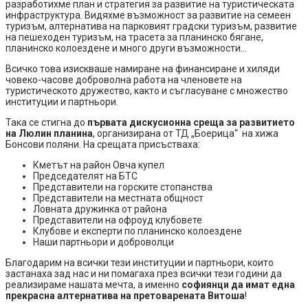
разработихме план и стратегия за развитие на туристическата
инфраструктура. Видяхме възможност за развитие на семеен
туризъм, алтернатива на парковият градски туризъм, развитие
на пешеходен туризъм, на трасета за планинско бягане,
планинско колоездене и много други възможности…
Всичко това изискваше намиране на финансиране и хиляди
човеко-часове доброволна работа на членовете на
туристическото дружество, както и съгласуване с множество
институции и партньори.
Така се стигна до
първата дискусионна среща за развитието
на Люлин планина
, организирана от ТД „Боерица“ на хижа
Бонсови поляни. На срещата присъстваха:
Кметът на район Овча купел
Председателят на БТС
Представители на горските стопанства
Представители на местната общност
Ловната дружинка от района
Представители на офроуд клубовете
Клубове и експерти по планинско колоездене
Наши партньори и доброволци
Благодарим на всички тези институции и партньори, които
застанаха зад нас и ни помагаха през всички тези години да
реализираме нашата мечта, а именно
софиянци да имат една
прекрасна алтернатива на претоварената Витоша
!