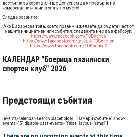
достъпна за хората или ще допуснем да я превърнат в
комерсиално и нечистоплътно място!
Следва развитие…
Ако Ви харесва това, което правим и желаете да бъдете част от
нашите инициативи или събития, следвайте ни и във фейсбук:
https://www.facebook.com/TDBoerica
https://www.facebook.com/groups/TDBoeritsa
https://www.facebook.com/TDBoerica2
КАЛЕНДАР "Боерица планински
спортен клуб" 2026
Предстоящи събития
[events-calendar-search placeholder="Намери събитие" show-
events="5" disable-past-events="false" layout="small"]
There are no upcoming events at this time.