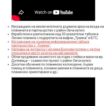
Изграждане на изключителната дървена арка на входа на
планината в партньорство с район Овча купел;
Изработени и разположени над 50 указателни табели в
Люлин планина с подкрепата на вафли „Траяна“ и БТС;
Изграждане на дървени информационни табла в
партньорство с „Траяна“
;
Направа на детски кът на хижа Бонсови поляни с детска
площадка и място за игра на най-малките
;
Облагородяване на мястото за отдих с пейки и маси на вр.
Дупевица – съвместен проект с район Овча купел;
Десетки обучения по планинско колоездене, първа
помощ в планината, основни умения в планината за деца,
планинско ориентиране и др.;