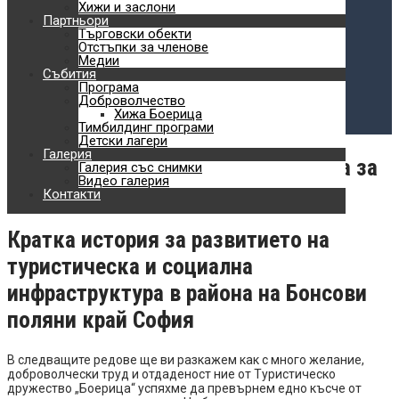
Планински спортове
Хижи и заслони
Партньори
Търговски обекти
Обучения
Отстъпки за членове
Медии
Доброволчество
Събития
Програма
Хижа Боерица
Доброволчество
Хижа Боерица
Тимбилдинг програми
Детски лагери
Детски лагери
Галерия
Как превърнахме Люлин в планина за
Галерия със снимки
Видео галерия
хората
Контакти
Кратка история за развитието на
туристическа и социална
инфраструктура в района на Бонсови
поляни край София
В следващите редове ще ви разкажем как с много желание,
доброволчески труд и отдаденост ние от Туристическо
дружество „Боерица“ успяхме да превърнем едно късче от