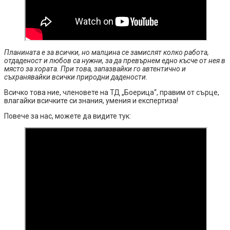
Планината е за всички, но малцина се замислят колко работа,
отдаденост и любов са нужни, за да превърнем едно късче от нея в
място за хората. При това, запазвайки го автентично и
съхранявайки всички природни дадености.
Всичко това ние, членовете на ТД „Боерица“, правим от сърце,
влагайки всичките си знания, умения и експертиза!
Повече за нас, можете да видите тук: