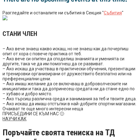
Разгледайте и останалите ни събития в Секция "
Събития
"
СТАНИ ЧЛЕН
– Ако вече знаеш какво искаш, но не знаеш как да почерпиш
опит от хора с повече практика от теб.
– Ако вече си опитен да споделиш знанията и уменията си
другите, така че да им помогнеш да се развиват.
– Ако искаш да участваш в практически обучения, презентации
и тренировки организирани от дружествито безплатно или на
преференциални цени.
– Ако имаш желание да се включваш в доброволческите ни
инициативи и така да допринесеш средата ни да стане едно по
– хубаво и добро място.
– Ако търсиш различна среда и занимания за теб и твоите деца.
– Ако искаш да имаш отстъпки в най-добрите спортни магазани.
Очакват те още много интересни неща
ПРИСЪЕДИНИ СЕ КЪМ НАС 🙂
НАУЧИ КАК
Поръчайте своята тениска на ТД