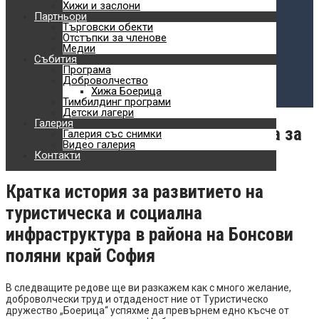
Планински спортове
Хижи и заслони
Партньори
Търговски обекти
Обучения
Отстъпки за членове
Медии
Доброволчество
Събития
Програма
Хижа Боерица
Доброволчество
Хижа Боерица
Тимбилдинг програми
Детски лагери
Детски лагери
Галерия
Как превърнахме Люлин в планина за
Галерия със снимки
Видео галерия
хората
Контакти
Кратка история за развитието на
туристическа и социална
инфраструктура в района на Бонсови
поляни край София
В следващите редове ще ви разкажем как с много желание,
доброволчески труд и отдаденост ние от Туристическо
дружество „Боерица“ успяхме да превърнем едно късче от