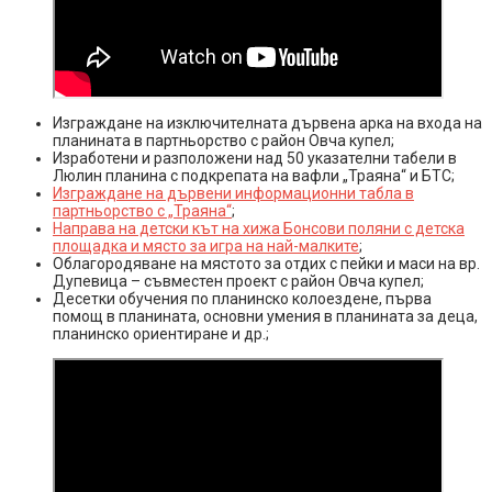
Изграждане на изключителната дървена арка на входа на
планината в партньорство с район Овча купел;
Изработени и разположени над 50 указателни табели в
Люлин планина с подкрепата на вафли „Траяна“ и БТС;
Изграждане на дървени информационни табла в
партньорство с „Траяна“
;
Направа на детски кът на хижа Бонсови поляни с детска
площадка и място за игра на най-малките
;
Облагородяване на мястото за отдих с пейки и маси на вр.
Дупевица – съвместен проект с район Овча купел;
Десетки обучения по планинско колоездене, първа
помощ в планината, основни умения в планината за деца,
планинско ориентиране и др.;