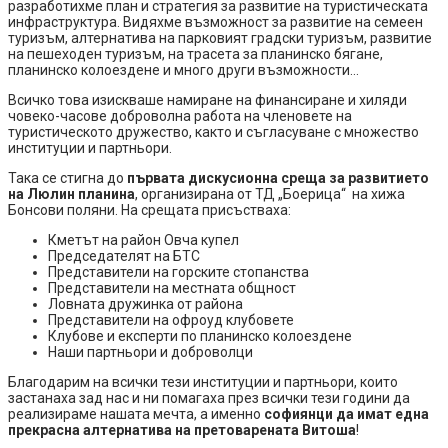
разработихме план и стратегия за развитие на туристическата
инфраструктура. Видяхме възможност за развитие на семеен
туризъм, алтернатива на парковият градски туризъм, развитие
на пешеходен туризъм, на трасета за планинско бягане,
планинско колоездене и много други възможности…
Всичко това изискваше намиране на финансиране и хиляди
човеко-часове доброволна работа на членовете на
туристическото дружество, както и съгласуване с множество
институции и партньори.
Така се стигна до
първата дискусионна среща за развитието
на Люлин планина
, организирана от ТД „Боерица“ на хижа
Бонсови поляни. На срещата присъстваха:
Кметът на район Овча купел
Председателят на БТС
Представители на горските стопанства
Представители на местната общност
Ловната дружинка от района
Представители на офроуд клубовете
Клубове и експерти по планинско колоездене
Наши партньори и доброволци
Благодарим на всички тези институции и партньори, които
застанаха зад нас и ни помагаха през всички тези години да
реализираме нашата мечта, а именно
софиянци да имат една
прекрасна алтернатива на претоварената Витоша
!