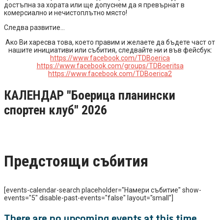
достъпна за хората или ще допуснем да я превърнат в
комерсиално и нечистоплътно място!
Следва развитие…
Ако Ви харесва това, което правим и желаете да бъдете част от
нашите инициативи или събития, следвайте ни и във фейсбук:
https://www.facebook.com/TDBoerica
https://www.facebook.com/groups/TDBoeritsa
https://www.facebook.com/TDBoerica2
КАЛЕНДАР "Боерица планински
спортен клуб" 2026
Предстоящи събития
[events-calendar-search placeholder="Намери събитие" show-
events="5" disable-past-events="false" layout="small"]
There are no upcoming events at this time.