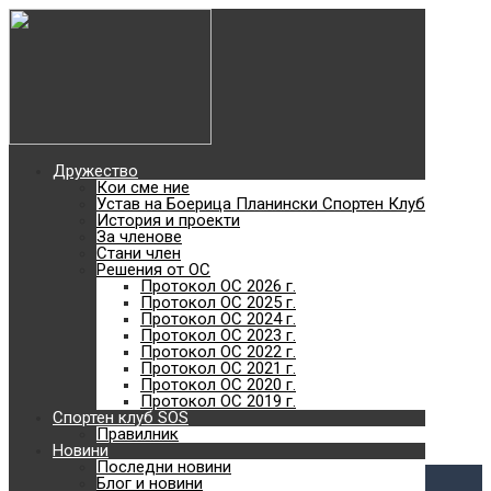
Най-добро туристическо
дружество без
туристическа база
2018
Дружество
Кои сме ние
Най-голямото отборно
Устав на Боерица Планински Спортен Клуб
История и проекти
За членове
планинско състезание с
Стани член
Решения от ОС
Протокол ОС 2026 г.
Протокол ОС 2025 г.
кауза в България
Протокол ОС 2024 г.
Протокол ОС 2023 г.
Протокол ОС 2022 г.
с. Железница - Черни връх - с. Владая
Протокол ОС 2021 г.
Към сайта
Протокол ОС 2020 г.
SOS
Протокол ОС 2019 г.
Спортен клуб SOS
Планински спортен клуб
Правилник
Новини
Виж повече
Последни новини
Блог и новини