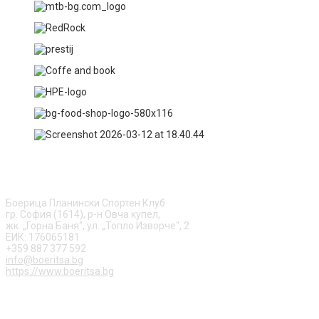
ЗА НАС
Боерица Планински Спортен Клуб
гр. София (1614), р-н Овча купел,
жк. „Горна Баня“, ул. „Топло Изворче“, 2
ЕИК: 176065181
+359 887 377 592
info@boeritsa.bg
https://www.boeritsa.bg
ПОСЛЕДВАЙ НИ