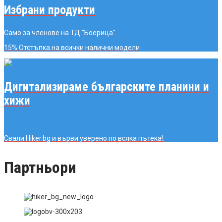
Избрани продукти
Само за членове на ТД "Боерица".
15% Отстъпка
на всички налични модели
Дигитализираме българските планини и
хижи
Свали Hiker.bg и върви уверено по всяка пътека!.
Партньори