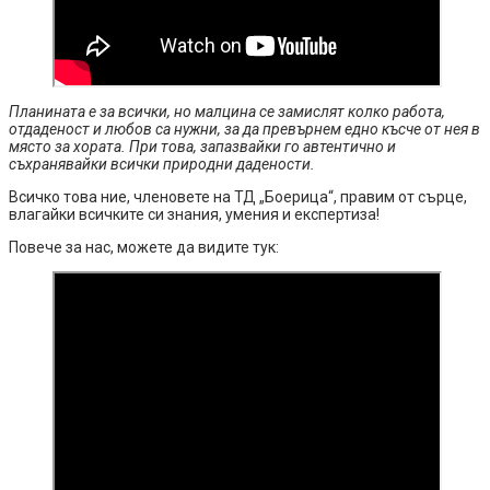
Планината е за всички, но малцина се замислят колко работа,
отдаденост и любов са нужни, за да превърнем едно късче от нея в
място за хората. При това, запазвайки го автентично и
съхранявайки всички природни дадености.
Всичко това ние, членовете на ТД „Боерица“, правим от сърце,
влагайки всичките си знания, умения и експертиза!
Повече за нас, можете да видите тук: