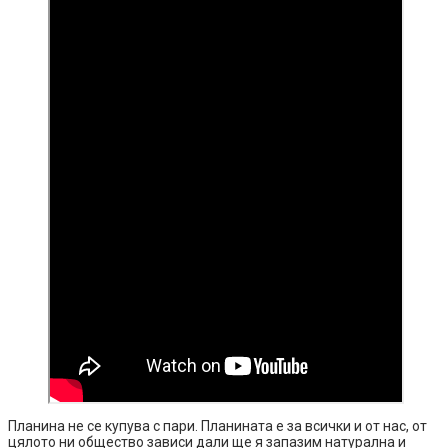
Планина не се купува с пари. Планината е за всички и от нас, от
цялото ни общество зависи дали ще я запазим натурална и