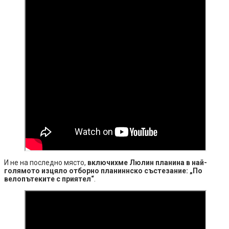
И не на последно място,
включихме Люлин планина в най-
голямото изцяло отборно планиннско състезание: „По
велопътеките с приятел“
.