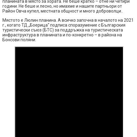
планината в място за хората. Не беше кратко – отне ни четири
години. Не беше и лесно, но имахме и нашите партньори от
Район Овча купел, местната общност и много доброволци..
Мястото е Люлин планина. А всичко започна в началото на 2021
г., когато ТД „Боерица“ подписа споразумение с Българския
туристически съюз (БТС) за поддръжка на туристическата
инфраструктура в планината и по-конкретно – в района на
Бонсови поляни.