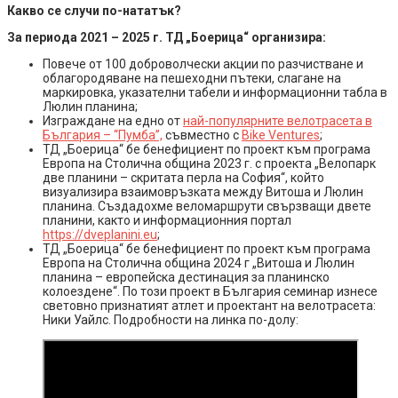
Какво се случи по-нататък?
За периода 2021 – 2025 г. ТД „Боерица“ организира:
Повече от 100 доброволчески акции по разчистване и
облагородяване на пешеходни пътеки, слагане на
маркировка, указателни табели и информационни табла в
Люлин планина;
Изграждане на едно от
най-популярните велотрасета в
България – “Пумба”,
съвместно с
Bike Ventures
;
ТД „Боерица“ бе бенефициент по проект към програма
Европа на Столична община 2023 г. с проекта „Велопарк
две планини – скритата перла на София“, който
визуализира взаимовръзката между Витоша и Люлин
планина. Създадохме веломаршрути свързващи двете
планини, както и информационния портал
https://dveplanini.eu
;
ТД „Боерица“ бе бенефициент по проект към програма
Европа на Столична община 2024 г „Витоша и Люлин
планина – европейска дестинация за планинско
колоездене“. По този проект в България семинар изнесе
световно признатият атлет и проектант на велотрасета:
Ники Уайлс. Подробности на линка по-долу: