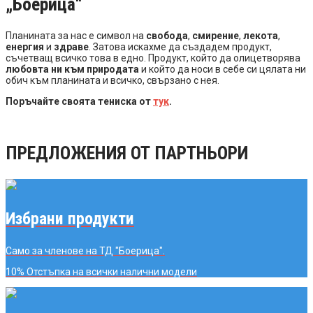
„Боерица“
Планината за нас е символ на
свобода
,
смирение
,
лекота
,
енергия
и
здраве
. Затова искахме да създадем продукт,
съчетващ всичко това в едно. Продукт, който да олицетворява
любовта ни към природата
и който да носи в себе си цялата ни
обич към планината и всичко, свързано с нея.
Поръчайте своята тениска от
тук
.
ПРЕДЛОЖЕНИЯ ОТ ПАРТНЬОРИ
Избрани продукти
Само за членове на ТД "Боерица".
10% Отстъпка
на всички налични модели