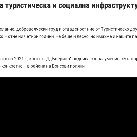
на туристическа и социална инфраструкту
елание, доброволчески труд и отдаденост ние от Туристическо д
ко – отне ни четири години. Не беше и лесно, но имахме и нашите п
ото на 2021 г., когато ТД „Боерица“ подписа споразумение с Бълг
-конкретно – в района на Бонсови поляни.