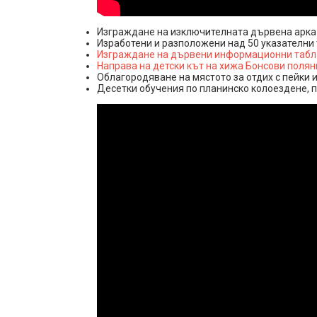
Изграждане на изключителната дървена арка н
Изработени и разположени над 50 указателни 
Изграждане на дървени информационни табла 
Направа на детски кът на хижа Бонсови поляни
Облагородяване на мястото за отдих с пейки и
Десетки обучения по планинско колоездене, п