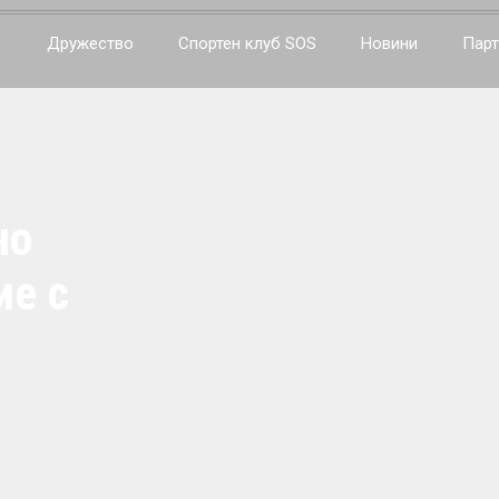
Дружество
Спортен клуб SOS
Новини
Парт
но
ие с