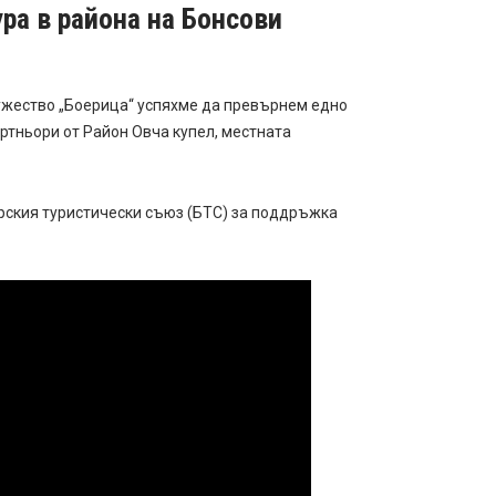
ра в района на Бонсови
ружество „Боерица“ успяхме да превърнем едно
артньори от Район Овча купел, местната
арския туристически съюз (БТС) за поддръжка