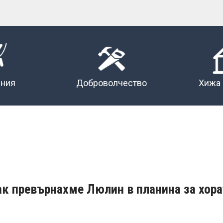
ения
Доброволчество
Хижа
ак превърнахме Люлин в планина за хора