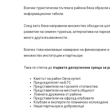
Всички туристически пътеки в района бяха обрасли
информационни табели.
След като бяха направени множество обходи на цел
развитие на семеен туризъм, алтернатива на парков
много други възможности…
Всичко това изискваше намиране на финансиране и 
множество институции и партньори.
Така се стигна до
първата дискусионна среща за р
Кметът на район Овча купел
Председателят на БТС
Представители на горските стопанства
Представители на местната общност
Ловната дружинка от района
Представители на офроуд клубовете
Клубове и експерти по планинско колоездене
Наши партньори и доброволци