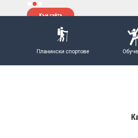
Към сайта
Планински спортове
Обуч
К