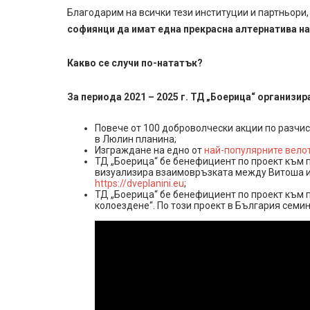
Благодарим на всички тези институции и партньори,
софиянци да имат една прекрасна алтернатива н
Какво се случи по-нататък?
За периода 2021 – 2025 г. ТД „Боерица“ организир
Повече от 100 доброволчески акции по разчи
в Люлин планина;
Изграждане на едно от
най-популярните велот
ТД „Боерица“ бе бенефициент по проект към п
визуализира взаимовръзката между Витоша и
https://dveplanini.eu
;
ТД „Боерица“ бе бенефициент по проект към 
колоездене“. По този проект в България семин