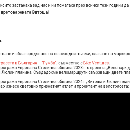
 които застанаха зад нас и ни помагаха през всички тези години д
а претоварената Витоша
!
а:
стване и облагородяване на пешеходни пътеки, слагане на маркир
расета в България – “Пумба”,
съвместно с
Bike Ventures
;
рограма Европа на Столична община 2023 г. с проекта „Велопарк д
 Люлин планина. Създадохме веломаршрути свързващи двете пла
програма Европа на Столична община 2024 г „Витоша и Люлин план
ар изнесе световно признатият атлет и проектант на велотрасета: 