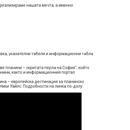
а реализираме нашата мечта, а именно
овка, указателни табели и информационни табла
ве планини – скритата перла на София“, който
нини, както и информационния портал
ина – европейска дестинация за планинско
Ники Уайлс. Подробности на линка по-долу: