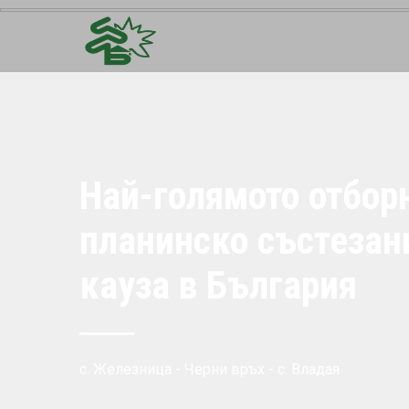
Най-голямото отбор
планинско състезан
кауза в България
с. Железница - Черни връх - с. Владая