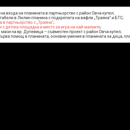
а входа на планината в партньорство с район Овча купел;
табели в Люлин планина с подкрепата на вафли „Траяна“ и БТС;
в партньорство с „Траяна“
;
 с детска площадка и място за игра на най-малките
;
 маси на вр. Дупевица – съвместен проект с район Овча купел;
ърва помощ в планината, основни умения в планината за деца, пла