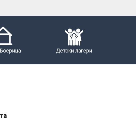
 Боерица
Детски лагери
та