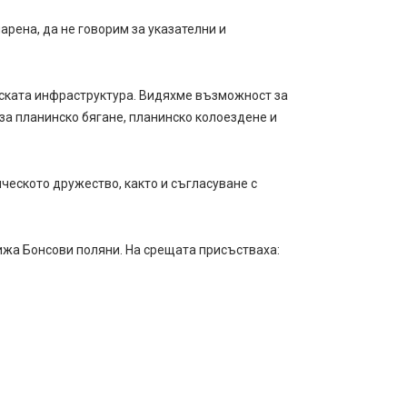
рена, да не говорим за указателни и
еската инфраструктура. Видяхме възможност за
за планинско бягане, планинско колоездене и
ческото дружество, както и съгласуване с
хижа Бонсови поляни. На срещата присъстваха: