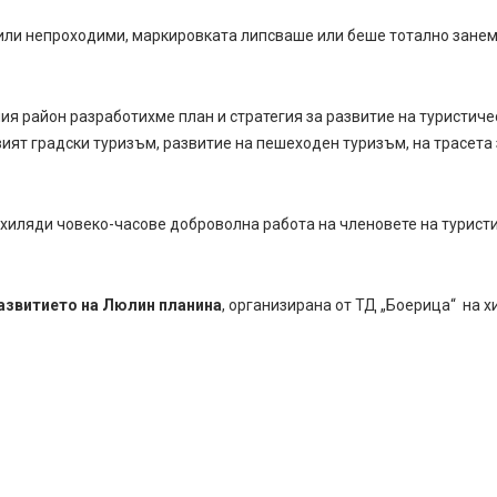
 или непроходими, маркировката липсваше или беше тотално занема
ия район разработихме план и стратегия за развитие на туристич
ият градски туризъм, развитие на пешеходен туризъм, на трасета 
хиляди човеко-часове доброволна работа на членовете на туристи
азвитието на Люлин планина
, организирана от ТД „Боерица“ на 