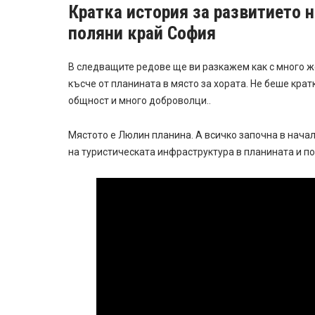
Кратка история за развитието 
поляни край София
В следващите редове ще ви разкажем как с много ж
късче от планината в място за хората. Не беше крат
общност и много доброволци..
Мястото е Люлин планина. А всичко започна в начал
на туристическата инфраструктура в планината и по