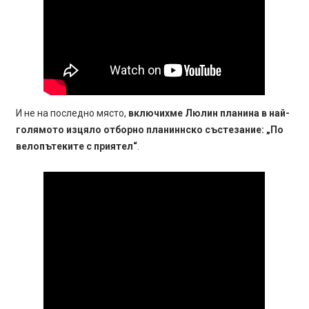
И не на последно място,
включихме Люлин планина в най-
голямото изцяло отборно планиннско състезание: „По
велопътеките с приятел“
.