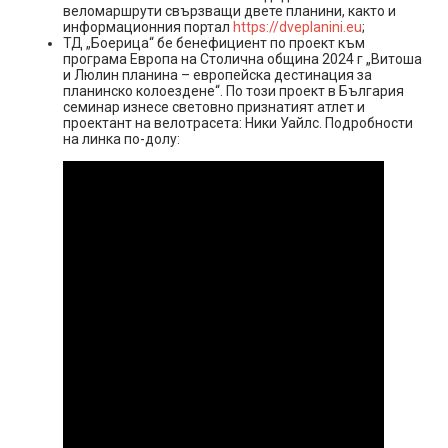
веломаршрути свързващи двете планини, както и
информационния портал
https://dveplanini.eu
;
ТД „Боерица“ бе бенефициент по проект към
програма Европа на Столична община 2024 г „Витоша
и Люлин планина – европейска дестинация за
планинско колоездене“. По този проект в България
семинар изнесе световно признатият атлет и
проектант на велотрасета: Ники Уайлс. Подробности
на линка по-долу: