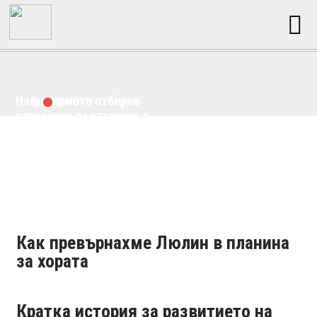
Най-голямото отборно
планинско състезание с
кауза в България
Как превърнахме Люлин в планина
за хората
Кратка история за развитието на