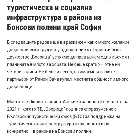
туристическа и социална
инфраструктура в района на
Бонсови поляни край София
В следващите редове ще ви разкажем как с много желание,
доброволчески труд и отдаденост ние от Туристическо
дружество „Боерица“ успяхме да превърнем едно късче от
планината в място за хората. Не беше кратко – отне ни
четири години. Не беше и лесно, но имахме и нашите
партньори от Район Овча купел, местната общност и много
доброволци..
Мястото е Люлин планина. А всичко започна в началото на
2021 г., когато ТД „Боерица“ подписа споразумение с
Българския туристически съюз (БТС) за поддръжка на
туристическата инфраструктура в планината и по-
конкретно – в района на Бонсови поляни.