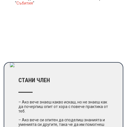
"
Събития
"
СТАНИ ЧЛЕН
– Ако вече знаеш какво искаш, но не знаеш как
да почерпиш опит от хора с повече практика от
теб.
– Ако вече си опитен да споделиш знанията и
уменията си другите, така че да им помогнеш