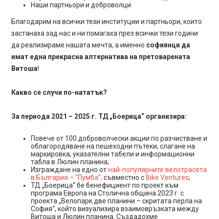
Наши партньори и доброволци
Благодарим на всички тези институции и партньори, които
застанаха зад нас и ни помагаха през всички тези години
да реализираме нашата мечта, а именно
софиянци да
имат една прекрасна алтернатива на претоварената
Витоша
!
Какво се случи по-нататък?
За периода 2021 – 2025 г. ТД „Боерица“ организира:
Повече от 100 доброволчески акции по разчистване и
облагородяване на пешеходни пътеки, слагане на
маркировка, указателни табели и информационни
табла в Люлин планина;
Изграждане на едно от
най-популярните велотрасета
в България – “Пумба”,
съвместно с
Bike Ventures
;
ТД „Боерица“ бе бенефициент по проект към
програма Европа на Столична община 2023 г. с
проекта „Велопарк две планини – скритата перла на
София“, който визуализира взаимовръзката между
Витоша и Люлин планина. Създадохме