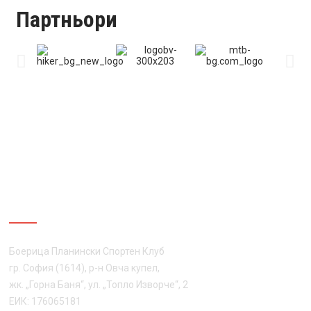
Партньори
ЗА НАС
Боерица Планински Спортен Клуб
гр. София (1614), р-н Овча купел,
жк. „Горна Баня“, ул. „Топло Изворче“, 2
ЕИК: 176065181