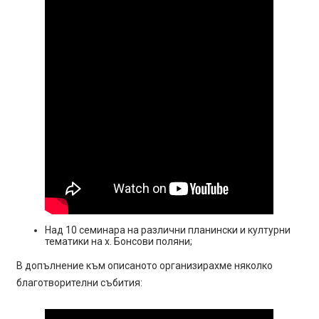
Над 10 семинара на различни планински и културни
тематики на х. Бонсови поляни;
В допълнение към описаното организирахме няколко
благотворителни събития: