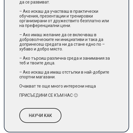
да се развиват.
– Ако искаш да участваш в практически
обучения, презентации и тренировки
организирани от дружествито безплатно или
на преференциални цени.
– Ако имаш желание да се включваш в
доброволческите ни инициативи и така да
допринесеш средата ни да стане едно по –
хубаво и добро място.
– Ако търсиш различна среда и занимания за
теб и твоите деца.
– Ако искаш да имаш отстъпки в най-добрите
спортни магазани.
Очакват те още много интересни неща
ПРИСЪЕДИНИ СЕ КЪМ НАС 🙂
НАУЧИ КАК