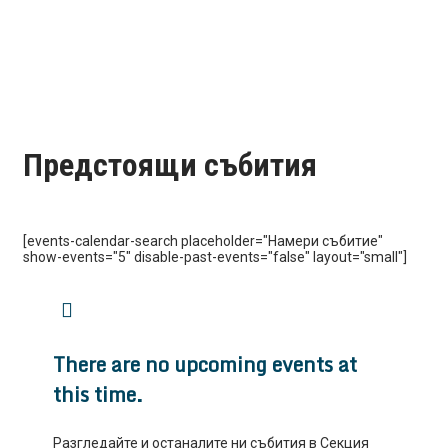
Предстоящи събития
[events-calendar-search placeholder="Намери събитие"
show-events="5" disable-past-events="false" layout="small"]
There are no upcoming events at
this time.
Разгледайте и останалите ни събития в Секция