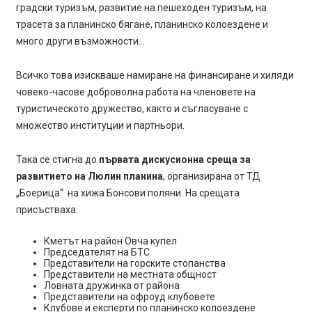
градски туризъм, развитие на пешеходен туризъм, на
трасета за планинско бягане, планинско колоездене и
много други възможности…
Всичко това изискваше намиране на финансиране и хиляди
човеко-часове доброволна работа на членовете на
туристическото дружество, както и съгласуване с
множество институции и партньори.
Така се стигна до
първата дискусионна среща за
развитието на Люлин планина
, организирана от ТД
„Боерица“ на хижа Бонсови поляни. На срещата
присъстваха:
Кметът на район Овча купел
Председателят на БТС
Представители на горските стопанства
Представители на местната общност
Ловната дружинка от района
Представители на офроуд клубовете
Клубове и експерти по планинско колоездене