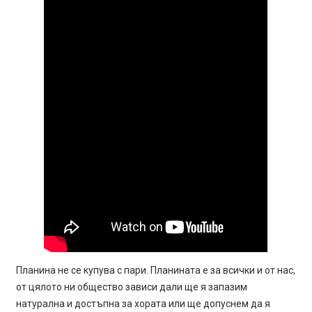
Планина не се купува с пари. Планината е за всички и от нас,
от цялото ни общество зависи дали ще я запазим
натурална и достъпна за хората или ще допуснем да я