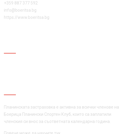
+359 887 377 592
info@boeritsa.bg
https://www.boeritsa.bg
ПОСЛЕДВАЙ НИ
ПЛАНИНСКА ЗАСТРАХОВКА
Планинската застраховка е активна за всички членове на
Боерица Планински Спортен Клуб, които са заплатили
членския си внос за съответната календарна година.
Повече може да научите
тук
.