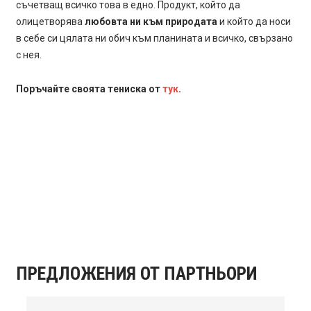
съчетващ всичко това в едно. Продукт, който да
олицетворява
любовта ни към природата
и който да носи
в себе си цялата ни обич към планината и всичко, свързано
с нея.
Поръчайте своята тениска от
тук
.
ПРЕДЛОЖЕНИЯ ОТ ПАРТНЬОРИ