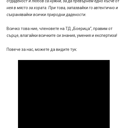
отдаденост и любов са нужни, за да превърнем едно късче от
нея в място за хората. При това, запазвайки го автентично и
съхранявайки всички природни дадености.
Всичко това ние, членовете на ТД „Боерица“, правим от
сърце, влагайки всичките си знания, умения и експертиза!
Повече за нас, можете да видите тук: