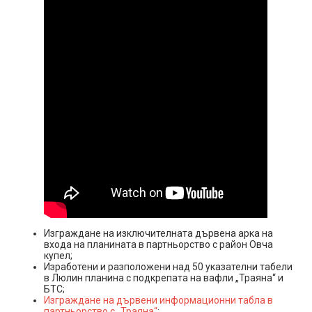
Изграждане на изключителната дървена арка на
входа на планината в партньорство с район Овча
купел;
Изработени и разположени над 50 указателни табели
в Люлин планина с подкрепата на вафли „Траяна“ и
БТС;
Изграждане на дървени информационни табла в
партньорство с „Траяна“
;