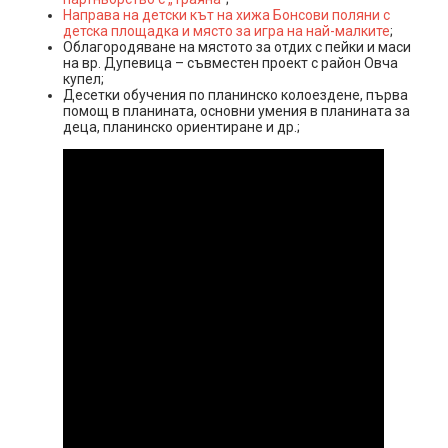
Направа на детски кът на хижа Бонсови поляни с
детска площадка и място за игра на най-малките
;
Облагородяване на мястото за отдих с пейки и маси
на вр. Дупевица – съвместен проект с район Овча
купел;
Десетки обучения по планинско колоездене, първа
помощ в планината, основни умения в планината за
деца, планинско ориентиране и др.;