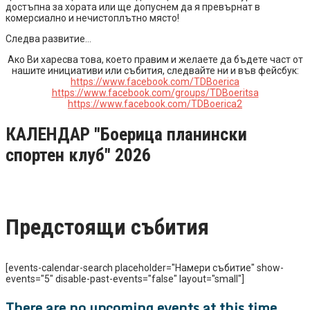
достъпна за хората или ще допуснем да я превърнат в
комерсиално и нечистоплътно място!
Следва развитие…
Ако Ви харесва това, което правим и желаете да бъдете част от
нашите инициативи или събития, следвайте ни и във фейсбук:
https://www.facebook.com/TDBoerica
https://www.facebook.com/groups/TDBoeritsa
https://www.facebook.com/TDBoerica2
КАЛЕНДАР "Боерица планински
спортен клуб" 2026
Предстоящи събития
[events-calendar-search placeholder="Намери събитие" show-
events="5" disable-past-events="false" layout="small"]
There are no upcoming events at this time.