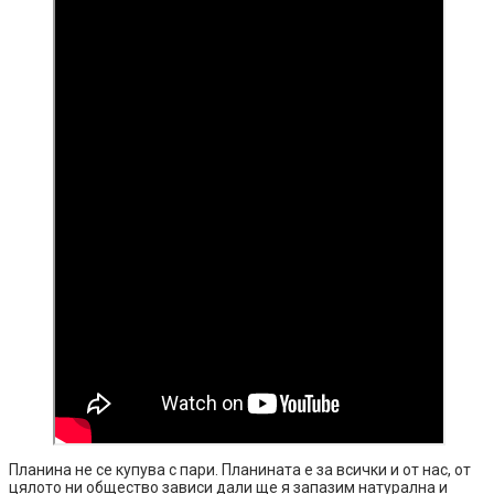
Планина не се купува с пари. Планината е за всички и от нас, от
цялото ни общество зависи дали ще я запазим натурална и