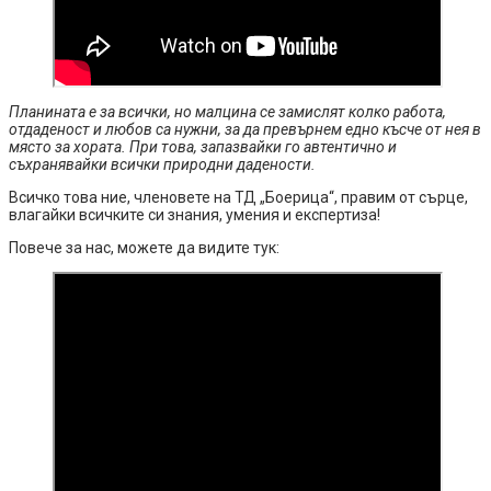
Планината е за всички, но малцина се замислят колко работа,
отдаденост и любов са нужни, за да превърнем едно късче от нея в
място за хората. При това, запазвайки го автентично и
съхранявайки всички природни дадености.
Всичко това ние, членовете на ТД „Боерица“, правим от сърце,
влагайки всичките си знания, умения и експертиза!
Повече за нас, можете да видите тук: