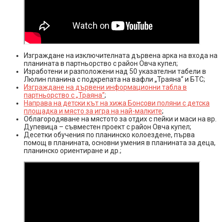
Изграждане на изключителната дървена арка на входа на
планината в партньорство с район Овча купел;
Изработени и разположени над 50 указателни табели в
Люлин планина с подкрепата на вафли „Траяна“ и БТС;
Изграждане на дървени информационни табла в
партньорство с „Траяна“
;
Направа на детски кът на хижа Бонсови поляни с детска
площадка и място за игра на най-малките
;
Облагородяване на мястото за отдих с пейки и маси на вр.
Дупевица – съвместен проект с район Овча купел;
Десетки обучения по планинско колоездене, първа
помощ в планината, основни умения в планината за деца,
планинско ориентиране и др.;