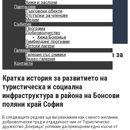
Планински спортове
Хижи и заслони
Партньори
Търговски обекти
Обучения
Отстъпки за членове
Медии
Доброволчество
Събития
Програма
Хижа Боерица
Доброволчество
Хижа Боерица
Тимбилдинг програми
Детски лагери
Детски лагери
Галерия
Как превърнахме Люлин в планина за
Галерия със снимки
Видео галерия
хората
Контакти
Кратка история за развитието на
туристическа и социална
инфраструктура в района на Бонсови
поляни край София
В следващите редове ще ви разкажем как с много желание,
доброволчески труд и отдаденост ние от Туристическо
дружество „Боерица“ успяхме да превърнем едно късче от