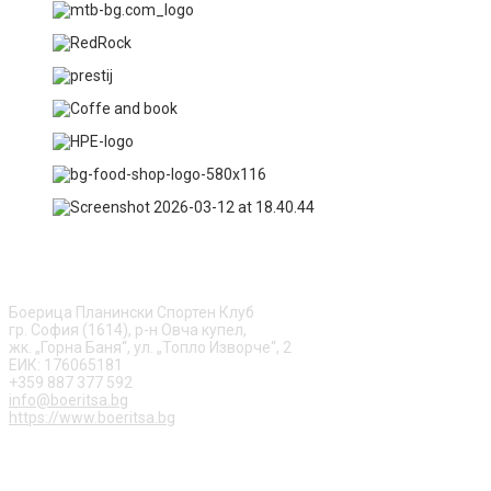
ЗА НАС
Боерица Планински Спортен Клуб
гр. София (1614), р-н Овча купел,
жк. „Горна Баня“, ул. „Топло Изворче“, 2
ЕИК: 176065181
+359 887 377 592
info@boeritsa.bg
https://www.boeritsa.bg
ПОСЛЕДВАЙ НИ