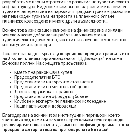
разработихме план и стратегия за развитие на туристическата
инфраструктура. Видяхме възможност за развитие на семеен
туризъм, алтернатива на парковият градски туризъм, развитие
на пешеходен туризъм, на трасета за планинско бягане,
планинско колоездене и много други възможности…
Всичко това изискваше намиране на финансиране и хиляди
човеко-часове доброволна работа на членовете на
туристическото дружество, както и съгласуване с множество
институции и партньори.
Така се стигна до
първата дискусионна среща за развитието
на Люлин планина
, организирана от ТД „Боерица“ на хижа
Бонсови поляни. На срещата присъстваха:
Кметът на район Овча купел
Председателят на БТС
Представители на горските стопанства
Представители на местната общност
Ловната дружинка от района
Представители на офроуд клубовете
Клубове и експерти по планинско колоездене
Наши партньори и доброволци
Благодарим на всички тези институции и партньори, които
застанаха зад нас и ни помагаха през всички тези години да
реализираме нашата мечта, а именно
софиянци да имат една
прекрасна алтернатива на претоварената Витоша
!