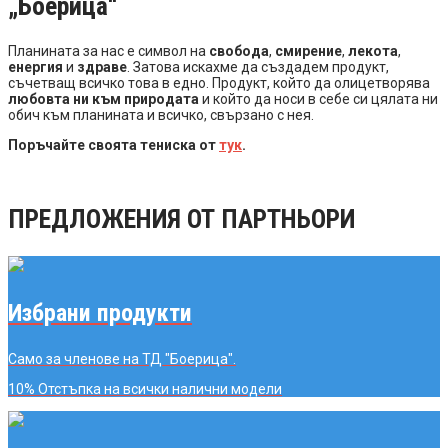
„Боерица“
Планината за нас е символ на
свобода
,
смирение
,
лекота
,
енергия
и
здраве
. Затова искахме да създадем продукт,
съчетващ всичко това в едно. Продукт, който да олицетворява
любовта ни към природата
и който да носи в себе си цялата ни
обич към планината и всичко, свързано с нея.
Поръчайте своята тениска от
тук
.
ПРЕДЛОЖЕНИЯ ОТ ПАРТНЬОРИ
Избрани продукти
Само за членове на ТД "Боерица".
10% Отстъпка
на всички налични модели