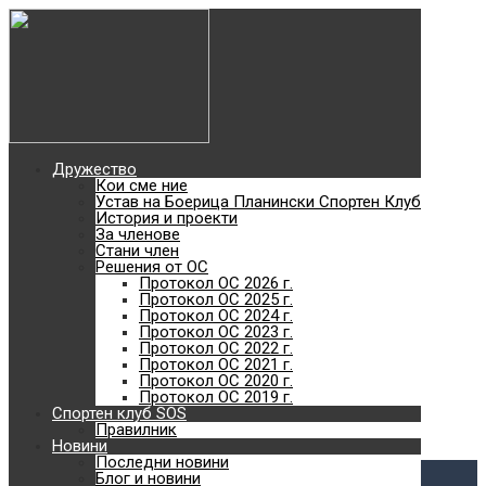
Най-добро туристическо
дружество без
туристическа база
2018
Дружество
Кои сме ние
Най-голямото отборно
Устав на Боерица Планински Спортен Клуб
История и проекти
За членове
планинско състезание с
Стани член
Решения от ОС
Протокол ОС 2026 г.
Протокол ОС 2025 г.
кауза в България
Протокол ОС 2024 г.
Протокол ОС 2023 г.
Протокол ОС 2022 г.
с. Железница - Черни връх - с. Владая
Протокол ОС 2021 г.
Към сайта
Протокол ОС 2020 г.
SOS
Протокол ОС 2019 г.
Спортен клуб SOS
Планински спортен клуб
Правилник
Новини
Виж повече
Последни новини
Блог и новини