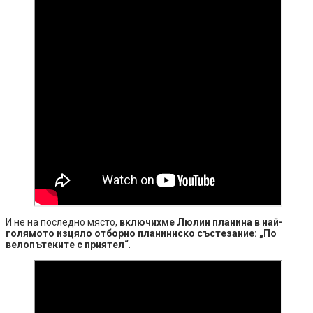
И не на последно място,
включихме Люлин планина в най-
голямото изцяло отборно планиннско състезание: „По
велопътеките с приятел“
.