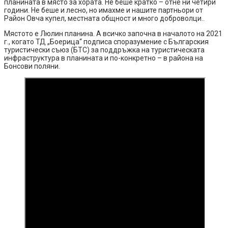
планината в място за хората. Не беше кратко – отне ни четири
години. Не беше и лесно, но имахме и нашите партньори от
Район Овча купел, местната общност и много доброволци..
Мястото е Люлин планина. А всичко започна в началото на 2021
г., когато ТД „Боерица“ подписа споразумение с Българския
туристически съюз (БТС) за поддръжка на туристическата
инфраструктура в планината и по-конкретно – в района на
Бонсови поляни.