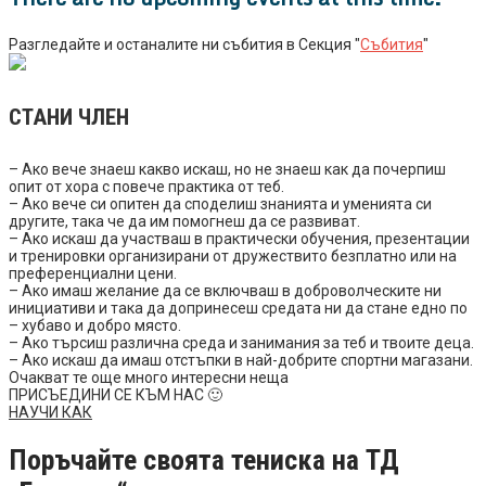
Разгледайте и останалите ни събития в Секция "
Събития
"
СТАНИ ЧЛЕН
– Ако вече знаеш какво искаш, но не знаеш как да почерпиш
опит от хора с повече практика от теб.
– Ако вече си опитен да споделиш знанията и уменията си
другите, така че да им помогнеш да се развиват.
– Ако искаш да участваш в практически обучения, презентации
и тренировки организирани от дружествито безплатно или на
преференциални цени.
– Ако имаш желание да се включваш в доброволческите ни
инициативи и така да допринесеш средата ни да стане едно по
– хубаво и добро място.
– Ако търсиш различна среда и занимания за теб и твоите деца.
– Ако искаш да имаш отстъпки в най-добрите спортни магазани.
Очакват те още много интересни неща
ПРИСЪЕДИНИ СЕ КЪМ НАС 🙂
НАУЧИ КАК
Поръчайте своята тениска на ТД