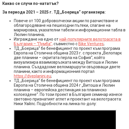
Какво се случи по-нататък?
За периода 2021 – 2025 г. ТД „Боерица“ организира:
Повече от 100 доброволчески акции по разчистване и
облагородяване на пешеходни пътеки, слагане на
маркировка, указателни табели и информационни табла в
Люлин планина;
Изграждане на едно от
най-популярните велотрасета в
България – “Пумба”,
съвместно с
Bike Ventures
;
ТД „Боерица“ бе бенефициент по проект към програма
Европа на Столична община 2023 г. с проекта „Велопарк
две планини – скритата перла на София“, който
визуализира взаимовръзката между Витоша и Люлин
планина. Създадохме веломаршрути свързващи двете
планини, както и информационния портал
https://dveplanini.eu
;
ТД „Боерица“ бе бенефициент по проект към програма
Европа на Столична община 2024 г „Витоша и Люлин
планина – европейска дестинация за планинско
колоездене“. По този проект в България семинар изнесе
световно признатият атлет и проектант на велотрасета:
Ники Уайлс. Подробности на линка по-долу: