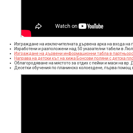
Изграждане на изключителната дървена арка на входа на п
Изработени и разположени над 50 указателни табели в Люл
Изграждане на дървени информационни табла в партньорст
Направа на детски кът на хижа Бонсови поляни с детска пл
Облагородяване на мястото за отдих с пейки и маси на вр.
Десетки обучения по планинско колоездене, първа помощ в 