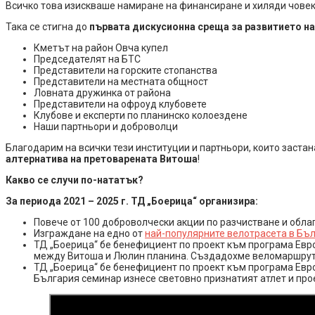
Всичко това изискваше намиране на финансиране и хиляди човеко
Така се стигна до
първата дискусионна среща за развитието н
Кметът на район Овча купел
Председателят на БТС
Представители на горските стопанства
Представители на местната общност
Ловната дружинка от района
Представители на офроуд клубовете
Клубове и експерти по планинско колоездене
Наши партньори и доброволци
Благодарим на всички тези институции и партньори, които застан
алтернатива на претоварената Витоша
!
Какво се случи по-нататък?
За периода 2021 – 2025 г. ТД „Боерица“ организира:
Повече от 100 доброволчески акции по разчистване и обла
Изграждане на едно от
най-популярните велотрасета в Бъл
ТД „Боерица“ бе бенефициент по проект към програма Евро
между Витоша и Люлин планина. Създадохме веломаршрут
ТД „Боерица“ бе бенефициент по проект към програма Евро
България семинар изнесе световно признатият атлет и прое