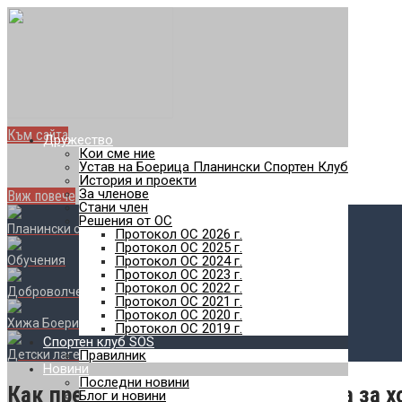
Най-добро туристическо
Най-голямото отборно пл
с. Железница - Черни връх - с. Владая
Към сайта
Дружество
SOS
Кои сме ние
Устав на Боерица Планински Спортен Клуб
Планински спортен клуб
История и проекти
За членове
Виж повече
Стани член
Решения от ОС
Планински спортове
Протокол ОС 2026 г.
Протокол ОС 2025 г.
Обучения
Протокол ОС 2024 г.
Протокол ОС 2023 г.
Протокол ОС 2022 г.
Доброволчество
Протокол ОС 2021 г.
Протокол ОС 2020 г.
Хижа Боерица
Протокол ОС 2019 г.
Спортен клуб SOS
Детски лагери
Правилник
Новини
Последни новини
Как превърнахме Люлин в планина за х
Блог и новини