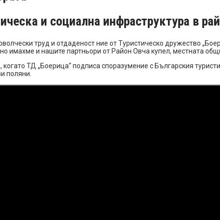
тическа и социална инфраструктура в ра
волчески труд и отдаденост ние от Туристическо дружество „Боер
, но имахме и нашите партньори от Район Овча купел, местната общ
г., когато ТД „Боерица“ подписа споразумение с Българския турис
ви поляни.