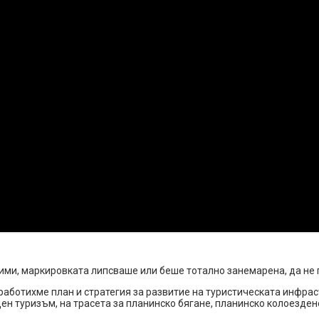
дими, маркировката липсваше или беше тотално занемарена, да не
работихме план и стратегия за развитие на туристическата инфра
ен туризъм, на трасета за планинско бягане, планинско колоезде