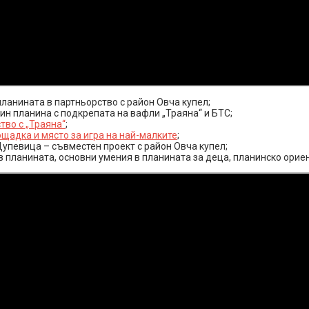
ланината в партньорство с район Овча купел;
ин планина с подкрепата на вафли „Траяна“ и БТС;
во с „Траяна“
;
ощадка и място за игра на най-малките
;
 Дупевица – съвместен проект с район Овча купел;
планината, основни умения в планината за деца, планинско ориен