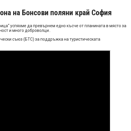
йона на Бонсови поляни край София
ица“ успяхме да превърнем едно късче от планината в място за
ност и много доброволци..
тически съюз (БТС) за поддръжка на туристическата