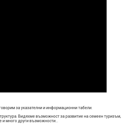
 говорим за указателни и информационни табели.
структура. Видяхме възможност за развитие на семеен туризъм,
не и много други възможности…