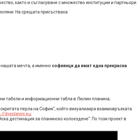
ство, както и съгласуване с множество институции и партньори.
поляни. На срещата присъстваха:
е нашата мечта, а именно
софиянци да имат една прекрасна
лни табели и информационни табла в Люлин планина;
 скритата перла на София“, който визуализира взаимовръзката
://dveplanini.eu
;
ска дестинация за планинско колоездене“. По този проект в