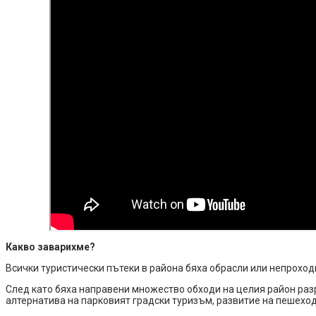
Какво заварихме?
Всички туристически пътеки в района бяха обрасли или непрохо
След като бяха направени множество обходи на целия район раз
алтернатива на парковият градски туризъм, развитие на пешеход