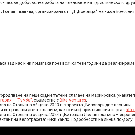
-часове доброволна работа на членовете на туристическото друже
а Люлин планина
, организирана от ТД „Боерица“ на хижа Бонсови 
аха зад нас и ни помагаха през всички тези години да реализирам
городяване на пешеходни пътеки, слагане на маркировка, указате
гария – “Пумба”,
съвместно с
Bike Ventures
;
па на Столична община 2023 г. с проекта „Велопарк две планини –
и свързващи двете планини, както и информационния портал
https
па на Столична община 2024 г „Витоша и Люлин планина – европей
ктант на велотрасета: Ники Уайлс. Подробности на линка по-долу: