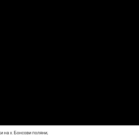
и на х. Бонсови поляни;