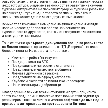
разработихме план и стратегия за развитие на туристическата
инфраструктура. Видяхме възможност за развитие на семеен
туризъм, алтернатива на парковият градски туризъм, развитие
на пешеходен туризъм, на трасета за планинско бягане,
планинско колоездене и много други възможности…
Всичко това изискваше намиране на финансиране и хиляди
човеко-часове доброволна работа на членовете на
туристическото дружество, както и съгласуване с множество
институции и партньори.
Така се стигна до
първата дискусионна среща за развитието
на Люлин планина
, организирана от ТД „Боерица“ на хижа
Бонсови поляни. На срещата присъстваха:
Кметът на район Овча купел
Председателят на БТС
Представители на горските стопанства
Представители на местната общност
Ловната дружинка от района
Представители на офроуд клубовете
Клубове и експерти по планинско колоездене
Наши партньори и доброволци
Благодарим на всички тези институции и партньори, които
застанаха зад нас и ни помагаха през всички тези години да
реализираме нашата мечта, а именно
софиянци да имат една
прекрасна алтернатива на претоварената Витоша
!