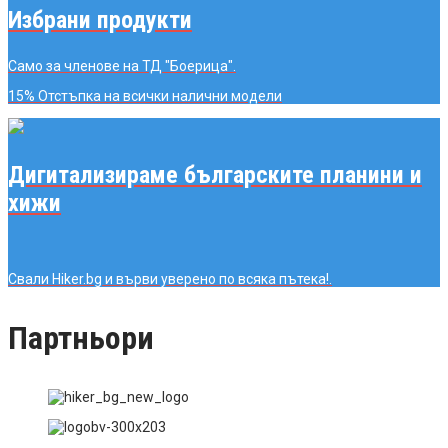
Избрани продукти
Само за членове на ТД "Боерица".
15% Отстъпка
на всички налични модели
Дигитализираме българските планини и
хижи
Свали Hiker.bg и върви уверено по всяка пътека!.
Партньори