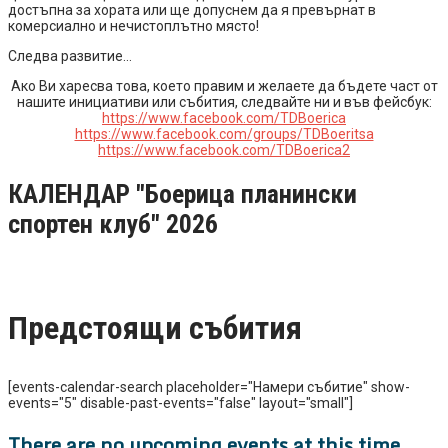
достъпна за хората или ще допуснем да я превърнат в
комерсиално и нечистоплътно място!
Следва развитие…
Ако Ви харесва това, което правим и желаете да бъдете част от
нашите инициативи или събития, следвайте ни и във фейсбук:
https://www.facebook.com/TDBoerica
https://www.facebook.com/groups/TDBoeritsa
https://www.facebook.com/TDBoerica2
КАЛЕНДАР "Боерица планински
спортен клуб" 2026
Предстоящи събития
[events-calendar-search placeholder="Намери събитие" show-
events="5" disable-past-events="false" layout="small"]
There are no upcoming events at this time.