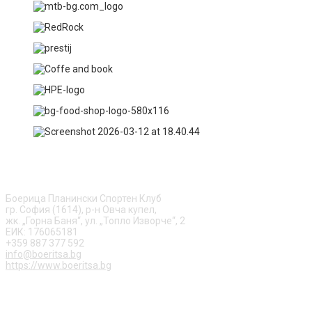
ЗА НАС
Боерица Планински Спортен Клуб
гр. София (1614), р-н Овча купел,
жк. „Горна Баня“, ул. „Топло Изворче“, 2
ЕИК: 176065181
+359 887 377 592
info@boeritsa.bg
https://www.boeritsa.bg
ПОСЛЕДВАЙ НИ