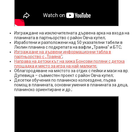
Изграждане на изключителната дървена арка на входа на
планината в партньорство с район Овча купел;
Изработени и разположени над 50 указателни табели в
Люлин планина с подкрепата на вафли „Траяна“ и БТС;
Изграждане на дървени информационни табла в
партньорство с „Траяна“
;
Направа на детски кът на хижа Бонсови поляни с детска
площадка и място за игра на най-малките
;
Облагородяване на мястото за отдих с пейки и маси на вр.
Дупевица – съвместен проект с район Овча купел;
Десетки обучения по планинско колоездене, първа
помощ в планината, основни умения в планината за деца,
планинско ориентиране и др.;