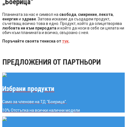
„Боерица“
Планината за нас е символ на
свобода
,
смирение
,
лекота
,
енергия
и
здраве
. Затова искахме да създадем продукт,
съчетващ всичко това в едно. Продукт, който да олицетворява
любовта ни към природата
и който да носи в себе си цялата ни
обич към планината и всичко, свързано с нея.
Поръчайте своята тениска от
тук
.
ПРЕДЛОЖЕНИЯ ОТ ПАРТНЬОРИ
Избрани продукти
Само за членове на ТД "Боерица".
10% Отстъпка
на всички налични модели