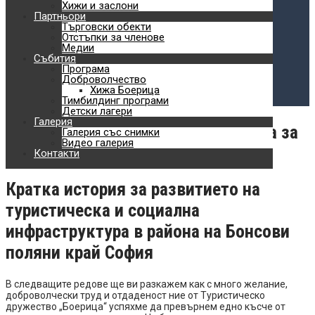
Планински спортове
Хижи и заслони
Партньори
Търговски обекти
Обучения
Отстъпки за членове
Медии
Доброволчество
Събития
Програма
Хижа Боерица
Доброволчество
Хижа Боерица
Тимбилдинг програми
Детски лагери
Детски лагери
Галерия
Как превърнахме Люлин в планина за
Галерия със снимки
Видео галерия
хората
Контакти
Кратка история за развитието на
туристическа и социална
инфраструктура в района на Бонсови
поляни край София
В следващите редове ще ви разкажем как с много желание,
доброволчески труд и отдаденост ние от Туристическо
дружество „Боерица“ успяхме да превърнем едно късче от