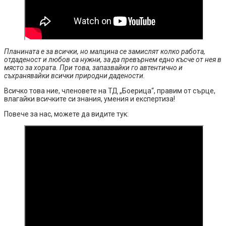
Планината е за всички, но малцина се замислят колко работа,
отдаденост и любов са нужни, за да превърнем едно късче от нея в
място за хората. При това, запазвайки го автентично и
съхранявайки всички природни дадености.
Всичко това ние, членовете на ТД „Боерица“, правим от сърце,
влагайки всичките си знания, умения и експертиза!
Повече за нас, можете да видите тук: