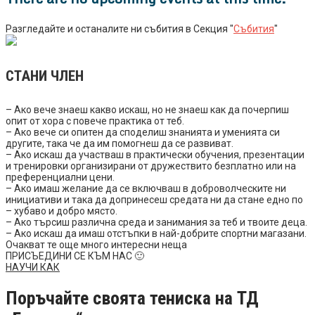
Разгледайте и останалите ни събития в Секция "
Събития
"
СТАНИ ЧЛЕН
– Ако вече знаеш какво искаш, но не знаеш как да почерпиш
опит от хора с повече практика от теб.
– Ако вече си опитен да споделиш знанията и уменията си
другите, така че да им помогнеш да се развиват.
– Ако искаш да участваш в практически обучения, презентации
и тренировки организирани от дружествито безплатно или на
преференциални цени.
– Ако имаш желание да се включваш в доброволческите ни
инициативи и така да допринесеш средата ни да стане едно по
– хубаво и добро място.
– Ако търсиш различна среда и занимания за теб и твоите деца.
– Ако искаш да имаш отстъпки в най-добрите спортни магазани.
Очакват те още много интересни неща
ПРИСЪЕДИНИ СЕ КЪМ НАС 🙂
НАУЧИ КАК
Поръчайте своята тениска на ТД