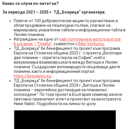
Какво се случи по-нататък?
За периода 2021 – 2025 г. ТД „Боерица“ организира:
Повече от 100 доброволчески акции по разчистване и
облагородяване на пешеходни пътеки, слагане на
маркировка, указателни табели и информационни табла в
Люлин планина;
Изграждане на едно от
най-популярните велотрасета в
България – “Пумба”,
съвместно с
Bike Ventures
;
ТД „Боерица“ бе бенефициент по проект към програма
Европа на Столична община 2023 г. с проекта „Велопарк
две планини – скритата перла на София“, който
визуализира взаимовръзката между Витоша и Люлин
планина. Създадохме веломаршрути свързващи двете
планини, както и информационния портал
https://dveplanini.eu
;
ТД „Боерица“ бе бенефициент по проект към програма
Европа на Столична община 2024 г „Витоша и Люлин
планина – европейска дестинация за планинско
колоездене“. По този проект в България семинар изнесе
световно признатият атлет и проектант на велотрасета:
Ники Уайлс. Подробности на линка по-долу: