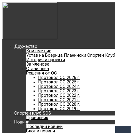
Най-добро туристическо
дружество без
туристическа база
2018
Дружество
Кои сме ние
Най-голямото отборно
Устав на Боерица Планински Спортен Клуб
История и проекти
За членове
планинско състезание с
Стани член
Решения от ОС
Протокол ОС 2026 г.
Протокол ОС 2025 г.
кауза в България
Протокол ОС 2024 г.
Протокол ОС 2023 г.
Протокол ОС 2022 г.
с. Железница - Черни връх - с. Владая
Протокол ОС 2021 г.
Към сайта
Протокол ОС 2020 г.
SOS
Протокол ОС 2019 г.
Спортен клуб SOS
Планински спортен клуб
Правилник
Новини
Виж повече
Последни новини
Блог и новини