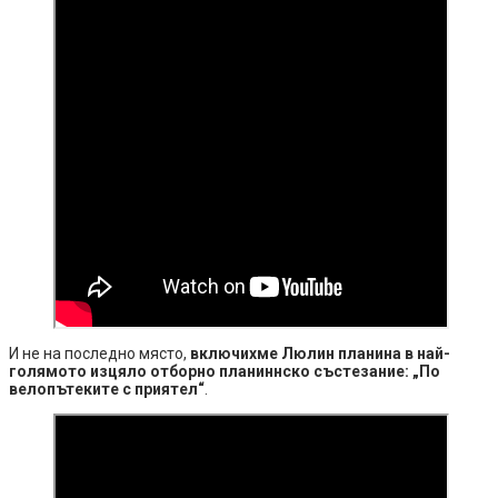
И не на последно място,
включихме Люлин планина в най-
голямото изцяло отборно планиннско състезание: „По
велопътеките с приятел“
.