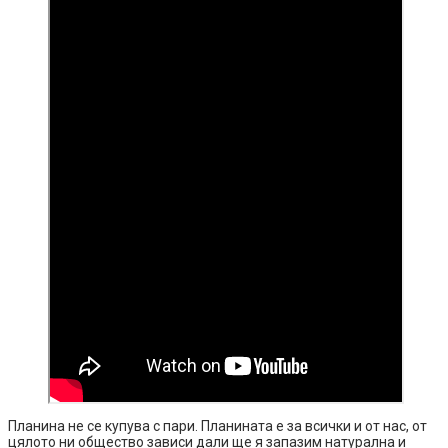
Планина не се купува с пари. Планината е за всички и от нас, от
цялото ни общество зависи дали ще я запазим натурална и