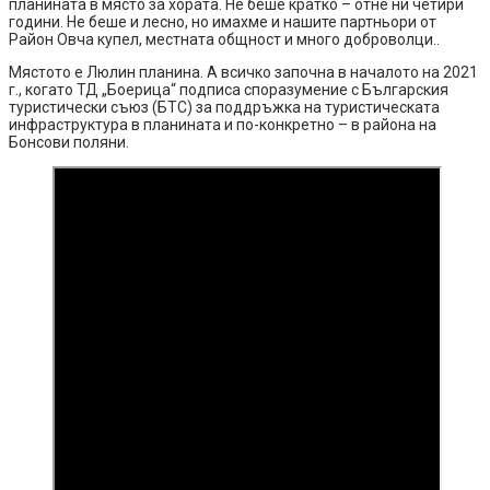
планината в място за хората. Не беше кратко – отне ни четири
години. Не беше и лесно, но имахме и нашите партньори от
Район Овча купел, местната общност и много доброволци..
Мястото е Люлин планина. А всичко започна в началото на 2021
г., когато ТД „Боерица“ подписа споразумение с Българския
туристически съюз (БТС) за поддръжка на туристическата
инфраструктура в планината и по-конкретно – в района на
Бонсови поляни.