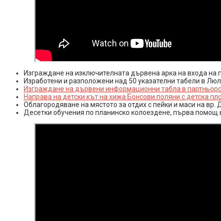
Изграждане на изключителната дървена арка на входа на п
Изработени и разположени над 50 указателни табели в Люл
Изграждане на дървени информационни табла в партньорст
Направа на детски кът на хижа Бонсови поляни с детска пл
Облагородяване на мястото за отдих с пейки и маси на вр.
Десетки обучения по планинско колоездене, първа помощ в 