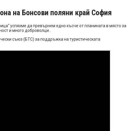
йона на Бонсови поляни край София
ица“ успяхме да превърнем едно късче от планината в място за
ност и много доброволци..
тически съюз (БТС) за поддръжка на туристическата