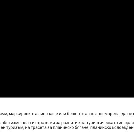
дими, маркировката липсваше или беше тотално занемарена, да не
работихме план и стратегия за развитие на туристическата инфра
ен туризъм, на трасета за планинско бягане, планинско колоезде