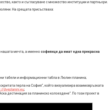
ство, както и съгласуване с множество институции и партньори.
поляни. На срещата присъстваха:
е нашата мечта, а именно
софиянци да имат една прекрасна
лни табели и информационни табла в Люлин планина;
 скритата перла на София“, който визуализира взаимовръзката
://dveplanini.eu
;
ска дестинация за планинско колоездене“. По този проект в