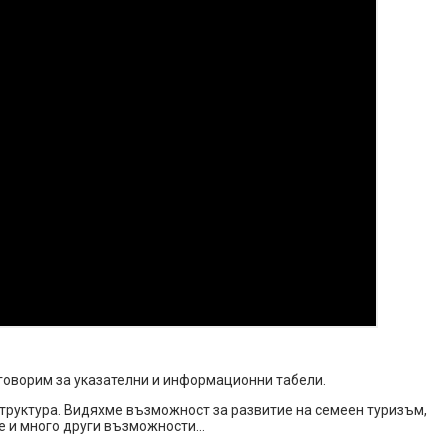
 говорим за указателни и информационни табели.
структура. Видяхме възможност за развитие на семеен туризъм,
не и много други възможности…