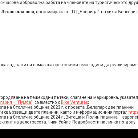
-часове доброволна работа на членовете на туристическото друже
а Люлин планина
, организирана от ТД „Боерица“ на хижа Бонсови 
аха зад нас и ни помагаха през всички тези години да реализирам
городяване на пешеходни пътеки, слагане на маркировка, указате
гария – “Пумба”,
съвместно с
Bike Ventures
;
па на Столична община 2023 г. с проекта „Велопарк две планини –
и свързващи двете планини, както и информационния портал
https
па на Столична община 2024 г „Витоша и Люлин планина – европей
ктант на велотрасета: Ники Уайлс. Подробности на линка по-долу: