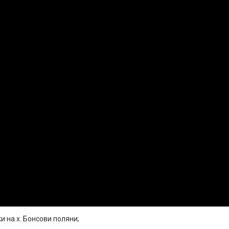
и на х. Бонсови поляни;