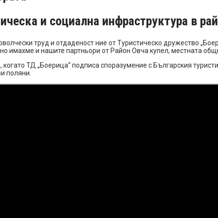
тическа и социална инфраструктура в ра
волчески труд и отдаденост ние от Туристическо дружество „Боер
, но имахме и нашите партньори от Район Овча купел, местната общ
г., когато ТД „Боерица“ подписа споразумение с Българския турис
ви поляни.