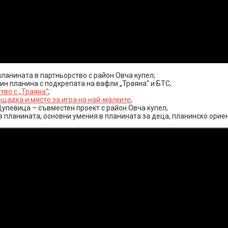
ланината в партньорство с район Овча купел;
ин планина с подкрепата на вафли „Траяна“ и БТС;
во с „Траяна“
;
ощадка и място за игра на най-малките
;
 Дупевица – съвместен проект с район Овча купел;
планината, основни умения в планината за деца, планинско ориен