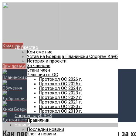
Най-добро туристическо
Най-голямото отборно пл
с. Железница - Черни връх - с. Владая
Към сайта
Дружество
SOS
Кои сме ние
Устав на Боерица Планински Спортен Клуб
Планински спортен клуб
История и проекти
За членове
Виж повече
Стани член
Решения от ОС
Планински спортове
Протокол ОС 2026 г.
Протокол ОС 2025 г.
Обучения
Протокол ОС 2024 г.
Протокол ОС 2023 г.
Протокол ОС 2022 г.
Доброволчество
Протокол ОС 2021 г.
Протокол ОС 2020 г.
Хижа Боерица
Протокол ОС 2019 г.
Спортен клуб SOS
Детски лагери
Правилник
Новини
Последни новини
Как превърнахме Люлин в планина за х
Блог и новини