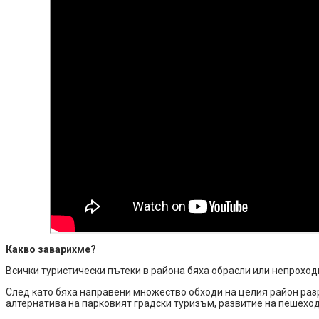
Какво заварихме?
Всички туристически пътеки в района бяха обрасли или непрохо
След като бяха направени множество обходи на целия район раз
алтернатива на парковият градски туризъм, развитие на пешеход