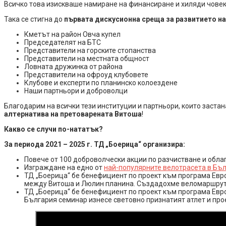
Всичко това изискваше намиране на финансиране и хиляди човеко
Така се стигна до
първата дискусионна среща за развитието н
Кметът на район Овча купел
Председателят на БТС
Представители на горските стопанства
Представители на местната общност
Ловната дружинка от района
Представители на офроуд клубовете
Клубове и експерти по планинско колоездене
Наши партньори и доброволци
Благодарим на всички тези институции и партньори, които застан
алтернатива на претоварената Витоша
!
Какво се случи по-нататък?
За периода 2021 – 2025 г. ТД „Боерица“ организира:
Повече от 100 доброволчески акции по разчистване и обла
Изграждане на едно от
най-популярните велотрасета в Бъл
ТД „Боерица“ бе бенефициент по проект към програма Евро
между Витоша и Люлин планина. Създадохме веломаршрут
ТД „Боерица“ бе бенефициент по проект към програма Евро
България семинар изнесе световно признатият атлет и прое