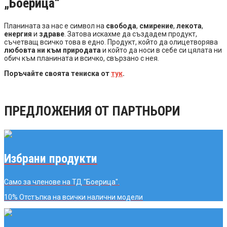
„Боерица“
Планината за нас е символ на
свобода
,
смирение
,
лекота
,
енергия
и
здраве
. Затова искахме да създадем продукт,
съчетващ всичко това в едно. Продукт, който да олицетворява
любовта ни към природата
и който да носи в себе си цялата ни
обич към планината и всичко, свързано с нея.
Поръчайте своята тениска от
тук
.
ПРЕДЛОЖЕНИЯ ОТ ПАРТНЬОРИ
Избрани продукти
Само за членове на ТД "Боерица".
10% Отстъпка
на всички налични модели