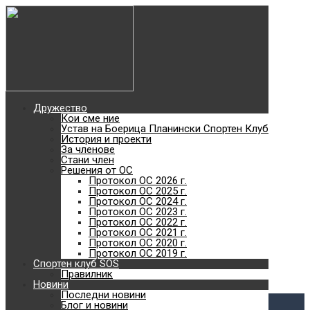
Най-добро туристическо
дружество без
туристическа база
2018
Дружество
Кои сме ние
Най-голямото отборно
Устав на Боерица Планински Спортен Клуб
История и проекти
За членове
планинско състезание с
Стани член
Решения от ОС
Протокол ОС 2026 г.
Протокол ОС 2025 г.
кауза в България
Протокол ОС 2024 г.
Протокол ОС 2023 г.
Протокол ОС 2022 г.
с. Железница - Черни връх - с. Владая
Протокол ОС 2021 г.
Към сайта
Протокол ОС 2020 г.
SOS
Протокол ОС 2019 г.
Спортен клуб SOS
Планински спортен клуб
Правилник
Новини
Виж повече
Последни новини
Блог и новини