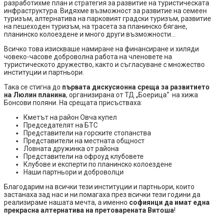
разработихме план и стратегия за развитие на туристическата
инфраструктура. Видяхме възможност за развитие на семеен
туризъм, алтернатива на парковият градски туризъм, развитие
на пешеходен туризъм, на трасета за планинско бягане,
планинско колоездене и много други възможности…
Всичко това изискваше намиране на финансиране и хиляди
човеко-часове доброволна работа на членовете на
туристическото дружество, както и съгласуване с множество
институции и партньори.
Така се стигна до
първата дискусионна среща за развитието
на Люлин планина
, организирана от ТД „Боерица“ на хижа
Бонсови поляни. На срещата присъстваха:
Кметът на район Овча купел
Председателят на БТС
Представители на горските стопанства
Представители на местната общност
Ловната дружинка от района
Представители на офроуд клубовете
Клубове и експерти по планинско колоездене
Наши партньори и доброволци
Благодарим на всички тези институции и партньори, които
застанаха зад нас и ни помагаха през всички тези години да
реализираме нашата мечта, а именно
софиянци да имат една
прекрасна алтернатива на претоварената Витоша
!