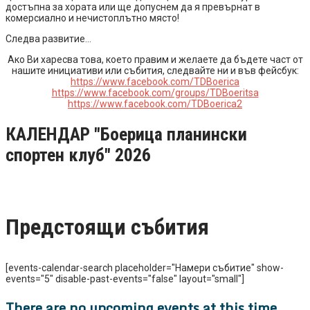
достъпна за хората или ще допуснем да я превърнат в
комерсиално и нечистоплътно място!
Следва развитие…
Ако Ви харесва това, което правим и желаете да бъдете част от
нашите инициативи или събития, следвайте ни и във фейсбук:
https://www.facebook.com/TDBoerica
https://www.facebook.com/groups/TDBoeritsa
https://www.facebook.com/TDBoerica2
КАЛЕНДАР "Боерица планински
спортен клуб" 2026
Предстоящи събития
[events-calendar-search placeholder="Намери събитие" show-
events="5" disable-past-events="false" layout="small"]
There are no upcoming events at this time.