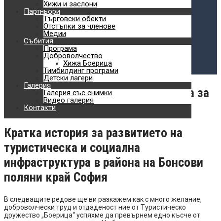
Планински спортове
Хижи и заслони
Партньори
Търговски обекти
Обучения
Отстъпки за членове
Медии
Доброволчество
Събития
Програма
Хижа Боерица
Доброволчество
Хижа Боерица
Тимбилдинг програми
Детски лагери
Детски лагери
Галерия
Как превърнахме Люлин в планина за
Галерия със снимки
Видео галерия
хората
Контакти
Кратка история за развитието на
туристическа и социална
инфраструктура в района на Бонсови
поляни край София
В следващите редове ще ви разкажем как с много желание,
доброволчески труд и отдаденост ние от Туристическо
дружество „Боерица“ успяхме да превърнем едно късче от