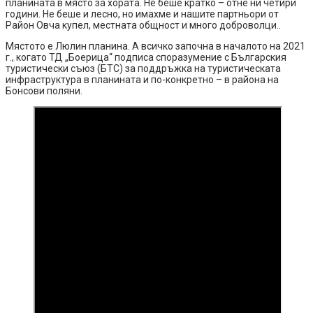
планината в място за хората. Не беше кратко – отне ни четири
години. Не беше и лесно, но имахме и нашите партньори от
Район Овча купел, местната общност и много доброволци..
Мястото е Люлин планина. А всичко започна в началото на 2021
г., когато ТД „Боерица“ подписа споразумение с Българския
туристически съюз (БТС) за поддръжка на туристическата
инфраструктура в планината и по-конкретно – в района на
Бонсови поляни.