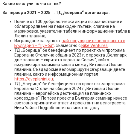
Какво се случи по-нататък?
За периода 2021 – 2025 г. ТД „Боерица“ организира:
Повече от 100 доброволчески акции по разчистване и
облагородяване на пешеходни пътеки, слагане на
маркировка, указателни табели и информационни табла в
Люлин планина;
Изграждане на едно от
най-популярните велотрасета в
България – “Пумба”,
съвместно с
Bike Ventures
;
ТД „Боерица“ бе бенефициент по проект към програма
Европа на Столична община 2023 г. с проекта „Велопарк
две планини – скритата перла на София“, който
визуализира взаимовръзката между Витоша и Люлин
планина. Създадохме веломаршрути свързващи двете
планини, както и информационния портал
https://dveplanini.eu
;
ТД „Боерица“ бе бенефициент по проект към програма
Европа на Столична община 2024 г „Витоша и Люлин
планина – европейска дестинация за планинско
колоездене“. По този проект в България семинар изнесе
световно признатият атлет и проектант на велотрасета:
Ники Уайлс. Подробности на линка по-долу: