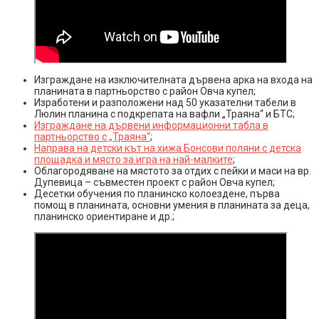
Изграждане на изключителната дървена арка на входа на
планината в партньорство с район Овча купел;
Изработени и разположени над 50 указателни табели в
Люлин планина с подкрепата на вафли „Траяна“ и БТС;
Изграждане на дървени информационни табла в
партньорство с „Траяна“
;
Направа на детски кът на хижа Бонсови поляни с детска
площадка и място за игра на най-малките
;
Облагородяване на мястото за отдих с пейки и маси на вр.
Дупевица – съвместен проект с район Овча купел;
Десетки обучения по планинско колоездене, първа
помощ в планината, основни умения в планината за деца,
планинско ориентиране и др.;