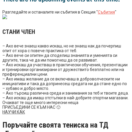
Разгледайте и останалите ни събития в Секция "
Събития
"
СТАНИ ЧЛЕН
– Ако вече знаеш какво искаш, но не знаеш как да почерпиш
опит от хора с повече практика от теб.
– Ако вече си опитен да споделиш знанията и уменията си
другите, така че да им помогнеш да се развиват.
– Ако искаш да участваш в практически обучения, презентации
и тренировки организирани от дружествито безплатно или на
преференциални цени.
– Ако имаш желание да се включваш в доброволческите ни
инициативи и така да допринесеш средата ни да стане едно по
– хубаво и добро място.
– Ако търсиш различна среда и занимания за теб и твоите деца.
– Ако искаш да имаш отстъпки в най-добрите спортни магазани.
Очакват те още много интересни неща
ПРИСЪЕДИНИ СЕ КЪМ НАС 🙂
НАУЧИ КАК
Поръчайте своята тениска на ТД