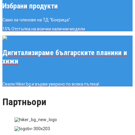
Избрани продукти
Само за членове на ТД "Боерица".
15% Отстъпка
на всички налични модели
Дигитализираме българските планини и
хижи
Свали Hiker.bg и върви уверено по всяка пътека!.
Партньори