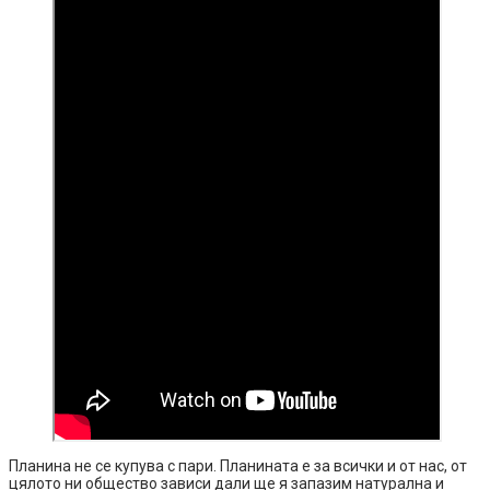
Планина не се купува с пари. Планината е за всички и от нас, от
цялото ни общество зависи дали ще я запазим натурална и