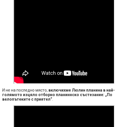
И не на последно място,
включихме Люлин планина в най-
голямото изцяло отборно планиннско състезание: „По
велопътеките с приятел“
.