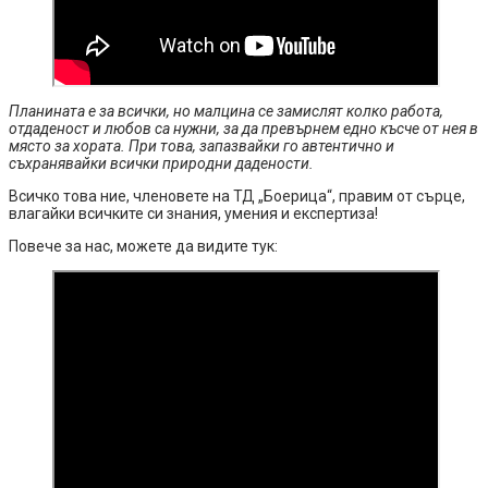
Планината е за всички, но малцина се замислят колко работа,
отдаденост и любов са нужни, за да превърнем едно късче от нея в
място за хората. При това, запазвайки го автентично и
съхранявайки всички природни дадености.
Всичко това ние, членовете на ТД „Боерица“, правим от сърце,
влагайки всичките си знания, умения и експертиза!
Повече за нас, можете да видите тук: