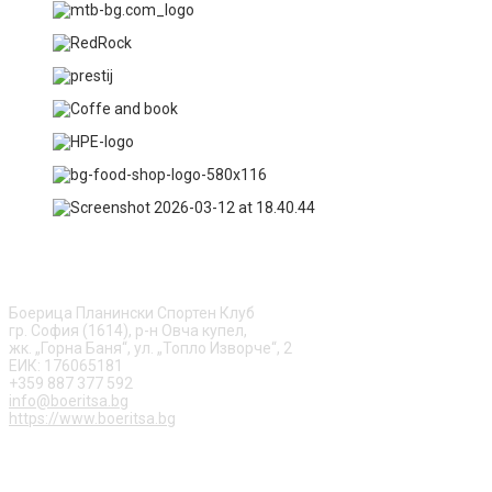
ЗА НАС
Боерица Планински Спортен Клуб
гр. София (1614), р-н Овча купел,
жк. „Горна Баня“, ул. „Топло Изворче“, 2
ЕИК: 176065181
+359 887 377 592
info@boeritsa.bg
https://www.boeritsa.bg
ПОСЛЕДВАЙ НИ