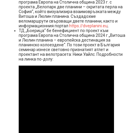
програма Европа на Столична община 2023 г. с
проекта „Велопарк две планини – скритата перла на
София“, който визуализира взаимовръзката между
Витоша и Люлин планина. Създадохме
веломаршрути свързващи двете планини, както и
информационния портал
https://dveplanini.eu
;
ТД „Боерица“ бе бенефициент по проект към
програма Европа на Столична община 2024 г „Витоша
и Люлин планина – европейска дестинация за
планинско колоездене“. По този проект в България
семинар изнесе световно признатият атлет и
проектант на велотрасета: Ники Уайлс. Подробности
на линка по-долу: