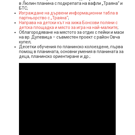
в Люлин планина с подкрепата на вафли „Траяна“ и
БТС;
Изграждане на дървени информационни табла в
партньорство с „Траяна“
;
Направа на детски кът на хижа Бонсови поляни с
детска площадка и място за игра на най-малките
;
Облагородяване на мястото за отдих с пейки и маси
на вр. Дупевица – съвместен проект с район Овча
купел;
Десетки обучения по планинско колоездене, първа
помощ в планината, основни умения в планината за
деца, планинско ориентиране и др.;