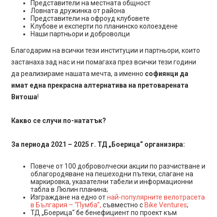
Представители на местната общност
Ловната дружинка от района
Представители на офроуд клубовете
Клубове и експерти по планинско колоездене
Наши партньори и доброволци
Благодарим на всички тези институции и партньори, които
застанаха зад нас и ни помагаха през всички тези години
да реализираме нашата мечта, а именно
софиянци да
имат една прекрасна алтернатива на претоварената
Витоша
!
Какво се случи по-нататък?
За периода 2021 – 2025 г. ТД „Боерица“ организира:
Повече от 100 доброволчески акции по разчистване и
облагородяване на пешеходни пътеки, слагане на
маркировка, указателни табели и информационни
табла в Люлин планина;
Изграждане на едно от
най-популярните велотрасета
в България – “Пумба”,
съвместно с
Bike Ventures
;
ТД „Боерица“ бе бенефициент по проект към