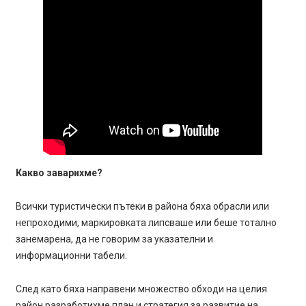
Какво заварихме?
Всички туристически пътеки в района бяха обрасли или
непроходими, маркировката липсваше или беше тотално
занемарена, да не говорим за указателни и
информационни табели.
След като бяха направени множество обходи на целия
район разработихме план и стратегия за развитие на