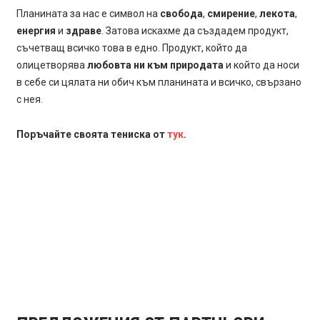
Планината за нас е символ на
свобода
,
смирение
,
лекота
,
енергия
и
здраве
. Затова искахме да създадем продукт,
съчетващ всичко това в едно. Продукт, който да
олицетворява
любовта ни към природата
и който да носи
в себе си цялата ни обич към планината и всичко, свързано
с нея.
Поръчайте своята тениска от
тук
.