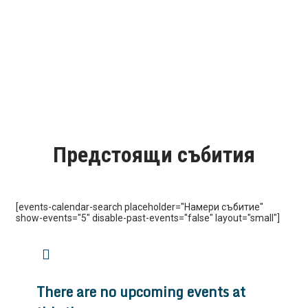
Предстоящи събития
[events-calendar-search placeholder="Намери събитие"
show-events="5" disable-past-events="false" layout="small"]
There are no upcoming events at