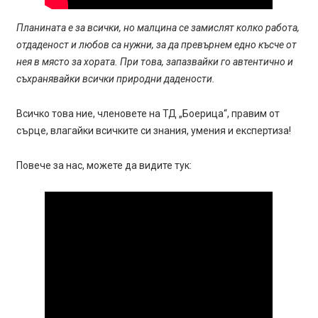
Планината е за всички, но малцина се замислят колко работа,
отдаденост и любов са нужни, за да превърнем едно късче от
нея в място за хората. При това, запазвайки го автентично и
съхранявайки всички природни дадености.
Всичко това ние, членовете на ТД „Боерица“, правим от
сърце, влагайки всичките си знания, умения и експертиза!
Повече за нас, можете да видите тук: