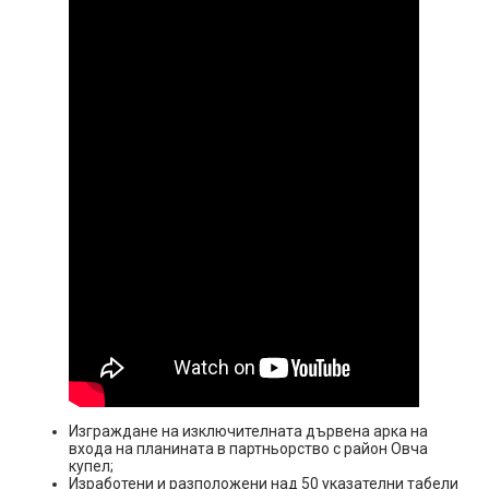
Изграждане на изключителната дървена арка на
входа на планината в партньорство с район Овча
купел;
Изработени и разположени над 50 указателни табели