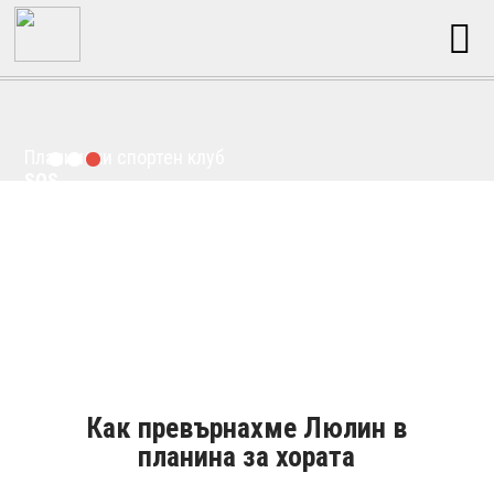
Планински спортен клуб
SOS
Как превърнахме Люлин в
планина за хората