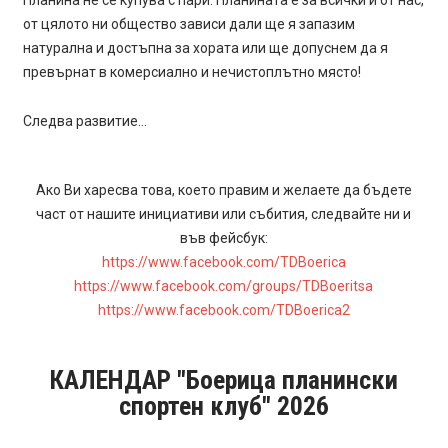
Планина не се купува с пари. Планината е за всички и от нас,
от цялото ни общество зависи дали ще я запазим
натурална и достъпна за хората или ще допуснем да я
превърнат в комерсиално и нечистоплътно място!
Следва развитие…
Ако Ви харесва това, което правим и желаете да бъдете
част от нашите инициативи или събития, следвайте ни и
във фейсбук:
https://www.facebook.com/TDBoerica
https://www.facebook.com/groups/TDBoeritsa
https://www.facebook.com/TDBoerica2
КАЛЕНДАР "Боерица планински
спортен клуб" 2026