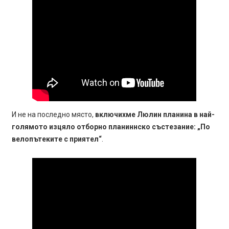
И не на последно място,
включихме Люлин планина в най-
голямото изцяло отборно планиннско състезание: „По
велопътеките с приятел“
.