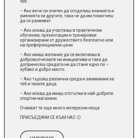
теб.
– Ако вече си опитен да споделиш знанията и
уменията си другите, така че да им помогнеш
да се развиват.
– Ако искаш да участваш в практически
обучения, презентации и тренировки
организирани от дружествито безплатно или
на преференциални цени.
– Ако имаш желание да се включваш в
доброволческите ни инициативи и така да
допринесеш средата ни да стане едно по –
хубаво и добро място.
– Ако търсиш различна среда и занимания за
теб и твоите деца.
– Ако искаш да имаш отстъпки в най-добрите
спортни магазани.
Очакват те още много интересни неща
ПРИСЪЕДИНИ СЕ КЪМ НАС 🙂