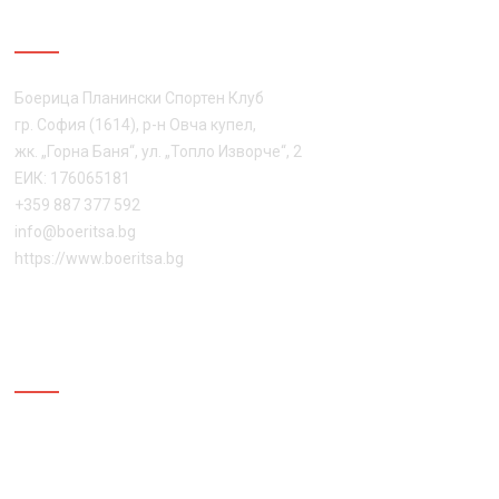
ЗА НАС
Боерица Планински Спортен Клуб
гр. София (1614), р-н Овча купел,
жк. „Горна Баня“, ул. „Топло Изворче“, 2
ЕИК: 176065181
+359 887 377 592
info@boeritsa.bg
https://www.boeritsa.bg
ПОСЛЕДВАЙ НИ
ПЛАНИНСКА ЗАСТРАХОВКА