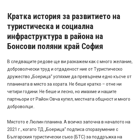
Кратка история за развитието на
туристическа и социална
инфраструктура в района на
Бонсови поляни край София
В следващите редове ще ви разкажем как с много желание,
доброволчески труд и отдаденост ние от Туристическо
дружество „Боерица“ успяхме да превърнем едно късче от
планината в място за хората. Не беше кратко – отне ни
четири години. Не беше и лесно, но имахме и нашите
партньори от Район Овча купел, местната общност и много
доброволци..
Мястото е Люлин планина. А всичко започна в началото на
2021 г., когато ТД „Боерица“ подписа споразумение с
Българския туристически съюз (БТС) за поддръжка на