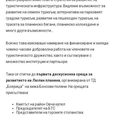
туристическата инфраструктура. Видяхме възможност за
развитие на семеен туризъм, алтернатива на парковият
градски туризъм, развитие на пешеходен туризъм, на
трасета за планинско бягане, планинско колоездене и
много други възможности…
Всичко това изискваше намиране на финансиране и хиляди
човеко-часове доброволна работа на членовете на
туристическото дружество, както и съгласуване с
множество институции и партньори.
Така се стигна до
първата дискусионна среща за
развитието на Люлин планина
, организирана от ТД
„Боерица“ на хижа Бонсови поляни. На срещата
присъстваха:
Кметът на район Овча купел
Председателят на БТС
Представители на горските стопанства