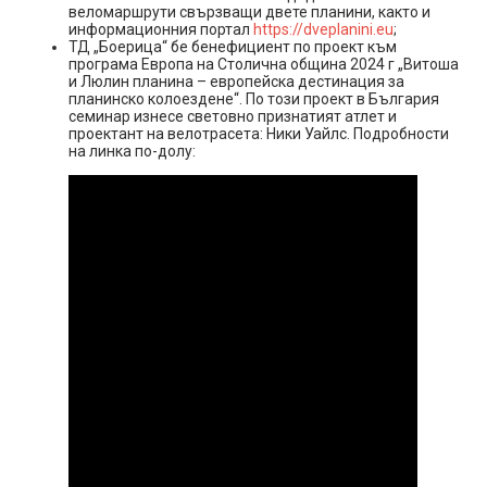
веломаршрути свързващи двете планини, както и
информационния портал
https://dveplanini.eu
;
ТД „Боерица“ бе бенефициент по проект към
програма Европа на Столична община 2024 г „Витоша
и Люлин планина – европейска дестинация за
планинско колоездене“. По този проект в България
семинар изнесе световно признатият атлет и
проектант на велотрасета: Ники Уайлс. Подробности
на линка по-долу: