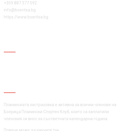
+359 887 377 592
info@boeritsa.bg
https://www.boeritsa.bg
ПОСЛЕДВАЙ НИ
ПЛАНИНСКА ЗАСТРАХОВКА
Планинската застраховка е активна за всички членове на
Боерица Планински Спортен Клуб, които са заплатили
членския си внос за съответната календарна година.
Повече може да научите
тук
.