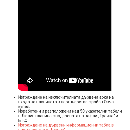
Изграждане на изключителната дървена арка на
входа на планината в партньорство с район Овча
купел;
Изработени и разположени над 50 указателни табели
в Люлин планина с подкрепата на вафли „Траяна“ и
БТС;
Изграждане на дървени информационни табла в
партньорство с „Траяна“
;