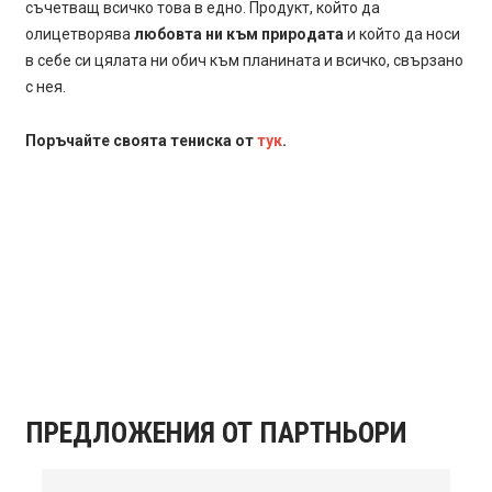
съчетващ всичко това в едно. Продукт, който да
олицетворява
любовта ни към природата
и който да носи
в себе си цялата ни обич към планината и всичко, свързано
с нея.
Поръчайте своята тениска от
тук
.
ПРЕДЛОЖЕНИЯ ОТ ПАРТНЬОРИ