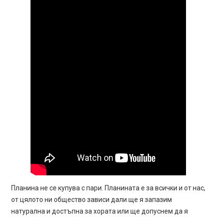
Планина не се купува с пари. Планината е за всички и от нас,
от цялото ни общество зависи дали ще я запазим
натурална и достъпна за хората или ще допуснем да я