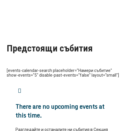
Предстоящи събития
[events-calendar-search placeholder="Намери събитие"
show-events="5" disable-past-events="false" layout="small"]
There are no upcoming events at
this time.
Разгледайте и останалите ни събития в Секция