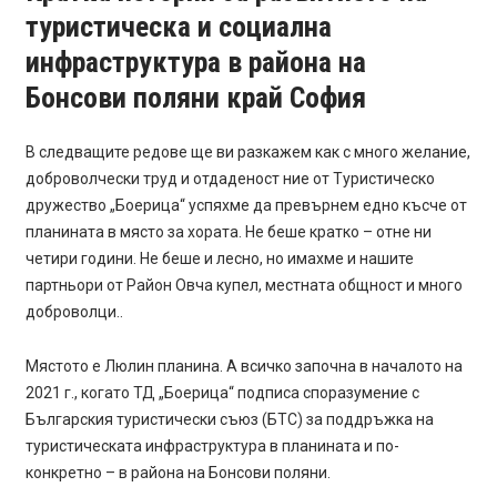
туристическа и социална
инфраструктура в района на
Бонсови поляни край София
В следващите редове ще ви разкажем как с много желание,
доброволчески труд и отдаденост ние от Туристическо
дружество „Боерица“ успяхме да превърнем едно късче от
планината в място за хората. Не беше кратко – отне ни
четири години. Не беше и лесно, но имахме и нашите
партньори от Район Овча купел, местната общност и много
доброволци..
Мястото е Люлин планина. А всичко започна в началото на
2021 г., когато ТД „Боерица“ подписа споразумение с
Българския туристически съюз (БТС) за поддръжка на
туристическата инфраструктура в планината и по-
конкретно – в района на Бонсови поляни.