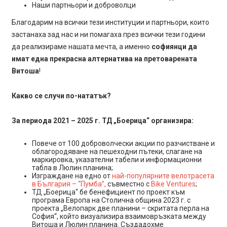
Наши партньори и доброволци
Благодарим на всички тези институции и партньори, които
застанаха зад нас и ни помагаха през всички тези години
да реализираме нашата мечта, а именно
софиянци да
имат една прекрасна алтернатива на претоварената
Витоша
!
Какво се случи по-нататък?
За периода 2021 – 2025 г. ТД „Боерица“ организира:
Повече от 100 доброволчески акции по разчистване и
облагородяване на пешеходни пътеки, слагане на
маркировка, указателни табели и информационни
табла в Люлин планина;
Изграждане на едно от
най-популярните велотрасета
в България – “Пумба”,
съвместно с
Bike Ventures
;
ТД „Боерица“ бе бенефициент по проект към
програма Европа на Столична община 2023 г. с
проекта „Велопарк две планини – скритата перла на
София“, който визуализира взаимовръзката между
Витоша и Люлин планина. Създадохме