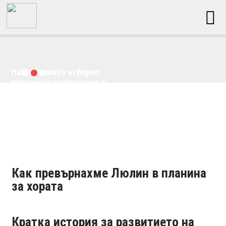
Най-голямото отборно
планинско състезание с
кауза в България
Как превърнахме Люлин в планина
за хората
Кратка история за развитието на