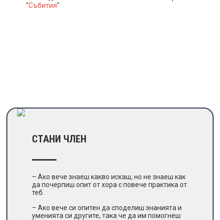
"
Събития
"
СТАНИ ЧЛЕН
– Ако вече знаеш какво искаш, но не знаеш как
да почерпиш опит от хора с повече практика от
теб.
– Ако вече си опитен да споделиш знанията и
уменията си другите, така че да им помогнеш