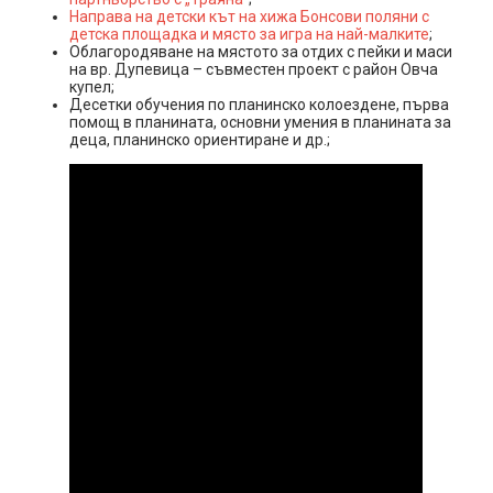
Направа на детски кът на хижа Бонсови поляни с
детска площадка и място за игра на най-малките
;
Облагородяване на мястото за отдих с пейки и маси
на вр. Дупевица – съвместен проект с район Овча
купел;
Десетки обучения по планинско колоездене, първа
помощ в планината, основни умения в планината за
деца, планинско ориентиране и др.;