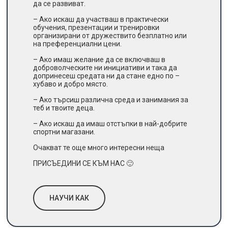
да се развиват.
– Ако искаш да участваш в практически
обучения, презентации и тренировки
организирани от дружествито безплатно или
на преференциални цени.
– Ако имаш желание да се включваш в
доброволческите ни инициативи и така да
допринесеш средата ни да стане едно по –
хубаво и добро място.
– Ако търсиш различна среда и занимания за
теб и твоите деца.
– Ако искаш да имаш отстъпки в най-добрите
спортни магазани.
Очакват те още много интересни неща
ПРИСЪЕДИНИ СЕ КЪМ НАС 🙂
НАУЧИ КАК