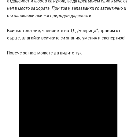
отдаденост и любов са нужни, за да превърнем едно късче от
нея в място за хората. При това, запазвайки го автентично и
съхранявайки всички природни дадености.
Всичко това ние, членовете на ТД „Боерица“, правим от
сърце, влагайки всичките си знания, умения и експертиза!
Повече за нас, можете да видите тук: