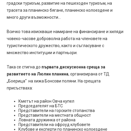
градски туризъм, развитие на пешеходен туризъм, на
трасета за планинско бягане, планинско колоездене и
много други възможности…
Всичко това изискваше намиране на финансиране и хиляди
човеко-часове доброволна работа на членовете на
туристическото дружество, както и съгласуване с
множество институции и партньори.
Така се стигна до
първата дискусионна среща за
развитието на Люлин планина
, организирана от ТД
„Боерица“ на хижа Бонсови поляни. На срещата
присъстваха:
Кметът на район Овча купел
Председателят на БТС
Представители на горските стопанства
Представители на местната общност
Ловната дружинка от района
Представители на офроуд клубовете
Клубове и експерти по планинско колоездене