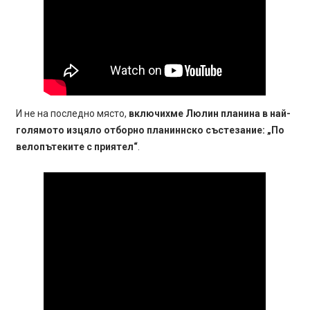
И не на последно място,
включихме Люлин планина в най-
голямото изцяло отборно планиннско състезание: „По
велопътеките с приятел“
.