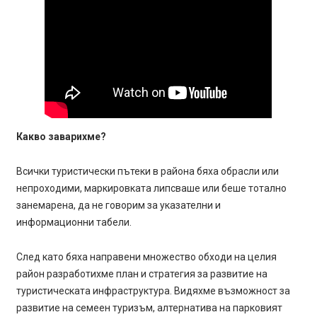
Какво заварихме?
Всички туристически пътеки в района бяха обрасли или
непроходими, маркировката липсваше или беше тотално
занемарена, да не говорим за указателни и
информационни табели.
След като бяха направени множество обходи на целия
район разработихме план и стратегия за развитие на
туристическата инфраструктура. Видяхме възможност за
развитие на семеен туризъм, алтернатива на парковият