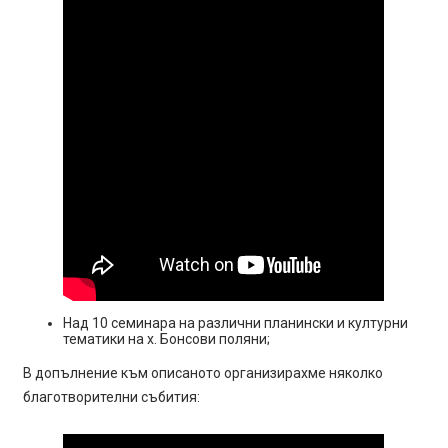
Над 10 семинара на различни планински и културни
тематики на х. Бонсови поляни;
В допълнение към описаното организирахме няколко
благотворителни събития: