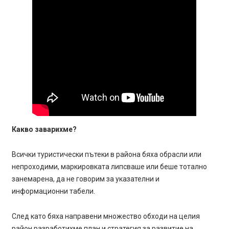
Какво заварихме?
Всички туристически пътеки в района бяха обрасли или
непроходими, маркировката липсваше или беше тотално
занемарена, да не говорим за указателни и
информационни табели.
След като бяха направени множество обходи на целия
район разработихме план и стратегия за развитие на