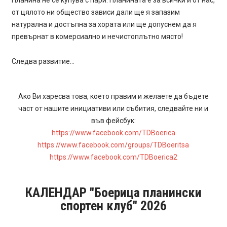
Планина не се купува с пари. Планината е за всички и от нас,
от цялото ни общество зависи дали ще я запазим
натурална и достъпна за хората или ще допуснем да я
превърнат в комерсиално и нечистоплътно място!
Следва развитие…
Ако Ви харесва това, което правим и желаете да бъдете
част от нашите инициативи или събития, следвайте ни и
във фейсбук:
https://www.facebook.com/TDBoerica
https://www.facebook.com/groups/TDBoeritsa
https://www.facebook.com/TDBoerica2
КАЛЕНДАР "Боерица планински
спортен клуб" 2026