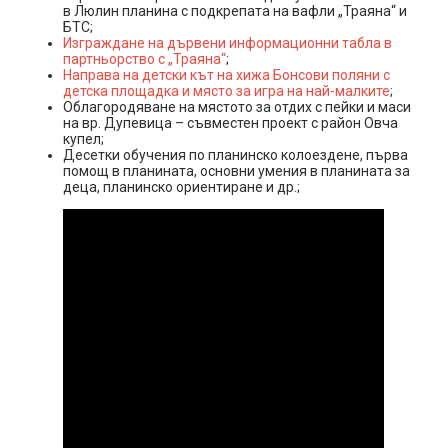
в Люлин планина с подкрепата на вафли „Траяна“ и
БТС;
Изграждане на дървени информационни табла в
партньорство с „Траяна“
;
Направа на детски кът на хижа Бонсови поляни с
детска площадка и място за игра на най-малките
;
Облагородяване на мястото за отдих с пейки и маси
на вр. Дупевица – съвместен проект с район Овча
купел;
Десетки обучения по планинско колоездене, първа
помощ в планината, основни умения в планината за
деца, планинско ориентиране и др.;