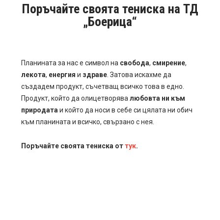
Поръчайте своята тениска на ТД
„Боерица“
Планината за нас е символ на
свобода
,
смирение
,
лекота
,
енергия
и
здраве
. Затова искахме да
създадем продукт, съчетващ всичко това в едно.
Продукт, който да олицетворява
любовта ни към
природата
и който да носи в себе си цялата ни обич
към планината и всичко, свързано с нея.
Поръчайте своята тениска от
тук
.