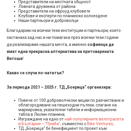
Представители на местната общност
Ловната дружинка от района
Представители на офроуд клубовете
Клубове и експерти по планинско колоездене
Наши партньори и доброволци
Благодарим на всички тези институции и партньори, които
застанаха зад нас и ни помагаха през всички тези години
да реализираме нашата мечта, а именно
софиянци да
имат една прекрасна алтернатива на претоварената
Витоша
!
Какво се случи по-нататък?
За периода 2021 – 2025 г. ТД „Боерица“ организира:
Повече от 100 доброволчески акции по разчистване и
облагородяване на пешеходни пътеки, слагане на
маркировка, указателни табели и информационни
табла в Люлин планина;
Изграждане на едно от
най-популярните велотрасета
в България – “Пумба”,
съвместно с
Bike Ventures
;
ТД „Боерица“ бе бенефициент по проект към