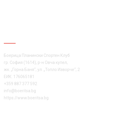
ЗА НАС
Боерица Планински Спортен Клуб
гр. София (1614), р-н Овча купел,
жк. „Горна Баня“, ул. „Топло Изворче“, 2
ЕИК: 176065181
+359 887 377 592
info@boeritsa.bg
https://www.boeritsa.bg
ПОСЛЕДВАЙ НИ