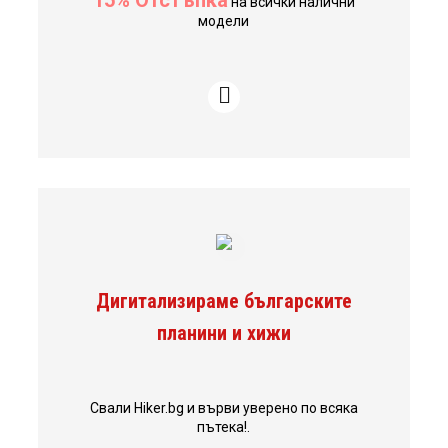
на всички налични
модели
Дигитализираме българските
планини и хижи
Свали Hiker.bg и върви уверено по всяка
пътека!.