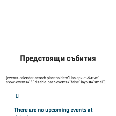
Предстоящи събития
[events-calendar-search placeholder="Намери събитие"
show-events="5" disable-past-events="false" layout="small"]
There are no upcoming events at