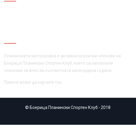
ПЛАНИНСКА ЗАСТРАХОВКА
Планинската застраховка е активна за всички членове на
Боерица Планински Спортен Клуб, които са заплатили
членския си внос за съответната календарна година.
Повече може да научите
тук
.
© Боерица Планински Спортен Клуб
-
2018