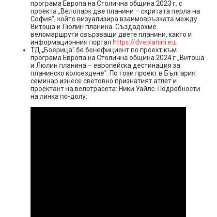
програма Европа на Столична община 2023 г. с
проекта „Велопарк две планини – скритата перла на
София“, който визуализира взаимовръзката между
Витоша и Люлин планина. Създадохме
веломаршрути свързващи двете планини, както и
информационния портал
https://dveplanini.eu
;
ТД „Боерица“ бе бенефициент по проект към
програма Европа на Столична община 2024 г „Витоша
и Люлин планина – европейска дестинация за
планинско колоездене“. По този проект в България
семинар изнесе световно признатият атлет и
проектант на велотрасета: Ники Уайлс. Подробности
на линка по-долу: