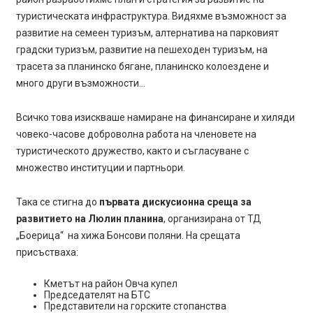
туристическата инфраструктура. Видяхме възможност за
развитие на семеен туризъм, алтернатива на парковият
градски туризъм, развитие на пешеходен туризъм, на
трасета за планинско бягане, планинско колоездене и
много други възможности…
Всичко това изискваше намиране на финансиране и хиляди
човеко-часове доброволна работа на членовете на
туристическото дружество, както и съгласуване с
множество институции и партньори.
Така се стигна до
първата дискусионна среща за
развитието на Люлин планина
, организирана от ТД
„Боерица“ на хижа Бонсови поляни. На срещата
присъстваха:
Кметът на район Овча купел
Председателят на БТС
Представители на горските стопанства