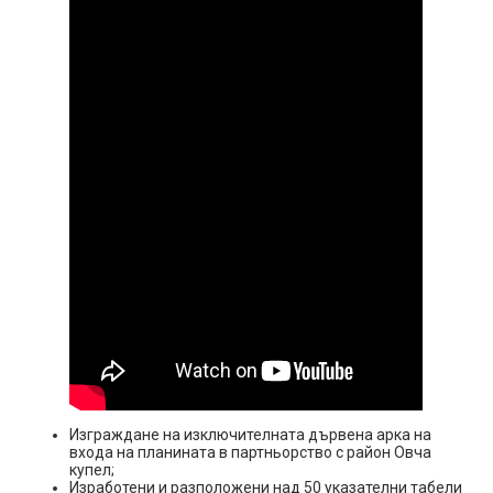
Изграждане на изключителната дървена арка на
входа на планината в партньорство с район Овча
купел;
Изработени и разположени над 50 указателни табели