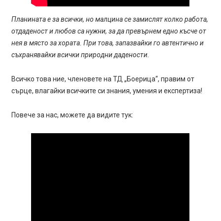
Планината е за всички, но малцина се замислят колко работа,
отдаденост и любов са нужни, за да превърнем едно късче от
нея в място за хората. При това, запазвайки го автентично и
съхранявайки всички природни дадености.
Всичко това ние, членовете на ТД „Боерица“, правим от
сърце, влагайки всичките си знания, умения и експертиза!
Повече за нас, можете да видите тук: