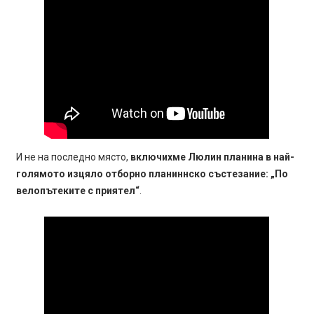
И не на последно място,
включихме Люлин планина в най-
голямото изцяло отборно планиннско състезание: „По
велопътеките с приятел“
.