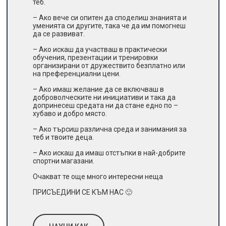
теб.
– Ако вече си опитен да споделиш знанията и
уменията си другите, така че да им помогнеш
да се развиват.
– Ако искаш да участваш в практически
обучения, презентации и тренировки
организирани от дружествито безплатно или
на преференциални цени.
– Ако имаш желание да се включваш в
доброволческите ни инициативи и така да
допринесеш средата ни да стане едно по –
хубаво и добро място.
– Ако търсиш различна среда и занимания за
теб и твоите деца.
– Ако искаш да имаш отстъпки в най-добрите
спортни магазани.
Очакват те още много интересни неща
ПРИСЪЕДИНИ СЕ КЪМ НАС 🙂