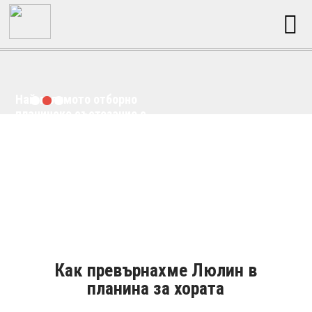
Най-голямото отборно
планинско състезание с
кауза в България
Как превърнахме Люлин в
планина за хората