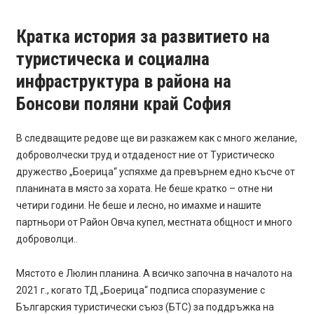
Кратка история за развитието на
туристическа и социална
инфраструктура в района на
Бонсови поляни край София
В следващите редове ще ви разкажем как с много желание,
доброволчески труд и отдаденост ние от Туристическо
дружество „Боерица“ успяхме да превърнем едно късче от
планината в място за хората. Не беше кратко – отне ни
четири години. Не беше и лесно, но имахме и нашите
партньори от Район Овча купел, местната общност и много
доброволци..
Мястото е Люлин планина. А всичко започна в началото на
2021 г., когато ТД „Боерица“ подписа споразумение с
Българския туристически съюз (БТС) за поддръжка на