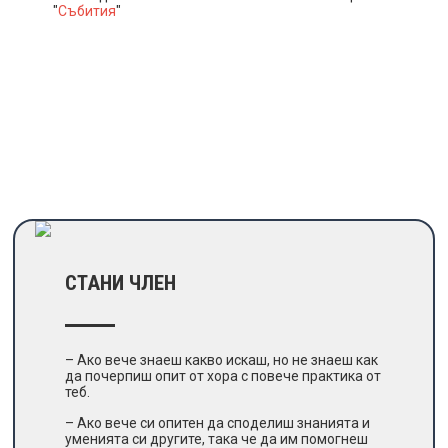
"
Събития
"
СТАНИ ЧЛЕН
– Ако вече знаеш какво искаш, но не знаеш как
да почерпиш опит от хора с повече практика от
теб.
– Ако вече си опитен да споделиш знанията и
уменията си другите, така че да им помогнеш