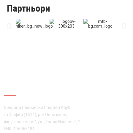
Партньори
ЗА НАС
Боерица Планински Спортен Клуб
гр. София (1614), р-н Овча купел,
жк. „Горна Баня“, ул. „Топло Изворче“, 2
ЕИК: 176065181