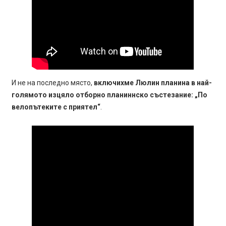
И не на последно място,
включихме Люлин планина в най-
голямото изцяло отборно планиннско състезание: „По
велопътеките с приятел“
.