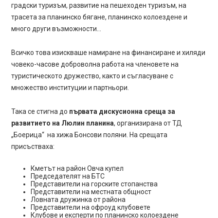
градски туризъм, развитие на пешеходен туризъм, на
трасета за планинско бягане, планинско колоездене и
много други възможности…
Всичко това изискваше намиране на финансиране и хиляди
човеко-часове доброволна работа на членовете на
туристическото дружество, както и съгласуване с
множество институции и партньори.
Така се стигна до
първата дискусионна среща за
развитието на Люлин планина
, организирана от ТД
„Боерица“ на хижа Бонсови поляни. На срещата
присъстваха:
Кметът на район Овча купел
Председателят на БТС
Представители на горските стопанства
Представители на местната общност
Ловната дружинка от района
Представители на офроуд клубовете
Клубове и експерти по планинско колоездене