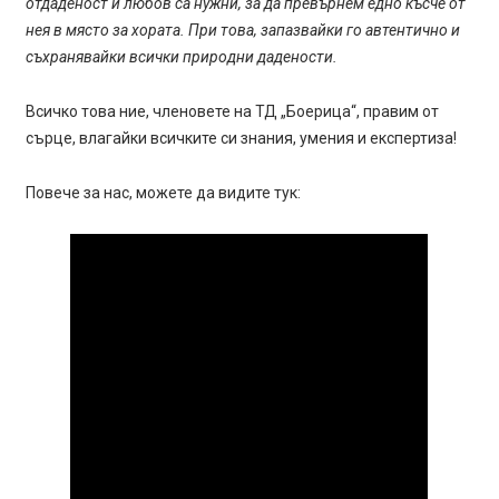
отдаденост и любов са нужни, за да превърнем едно късче от
нея в място за хората. При това, запазвайки го автентично и
съхранявайки всички природни дадености.
Всичко това ние, членовете на ТД „Боерица“, правим от
сърце, влагайки всичките си знания, умения и експертиза!
Повече за нас, можете да видите тук: