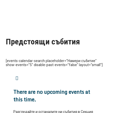
Предстоящи събития
[events-calendar-search placeholder="Намери събитие"
show-events="5" disable-past-events="false" layout="small"]
There are no upcoming events at
this time.
Разгледайте и останалите ни събития в Секция