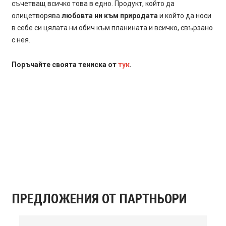
съчетващ всичко това в едно. Продукт, който да
олицетворява
любовта ни към природата
и който да носи
в себе си цялата ни обич към планината и всичко, свързано
с нея.
Поръчайте своята тениска от
тук
.
ПРЕДЛОЖЕНИЯ ОТ ПАРТНЬОРИ