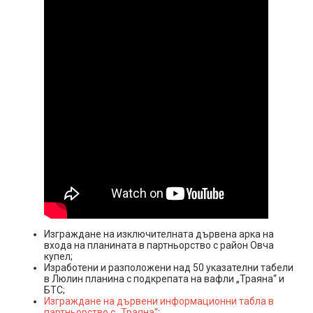
Изграждане на изключителната дървена арка на
входа на планината в партньорство с район Овча
купел;
Изработени и разположени над 50 указателни табели
в Люлин планина с подкрепата на вафли „Траяна“ и
БТС;
Изграждане на дървени информационни табла в
партньорство с „Траяна“
;