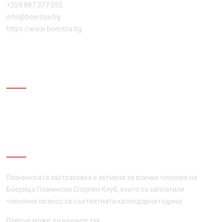
+359 887 377 592
info@boeritsa.bg
https://www.boeritsa.bg
ПОСЛЕДВАЙ НИ
ПЛАНИНСКА ЗАСТРАХОВКА
Планинската застраховка е активна за всички членове на
Боерица Планински Спортен Клуб, които са заплатили
членския си внос за съответната календарна година.
Повече може да научите
тук
.