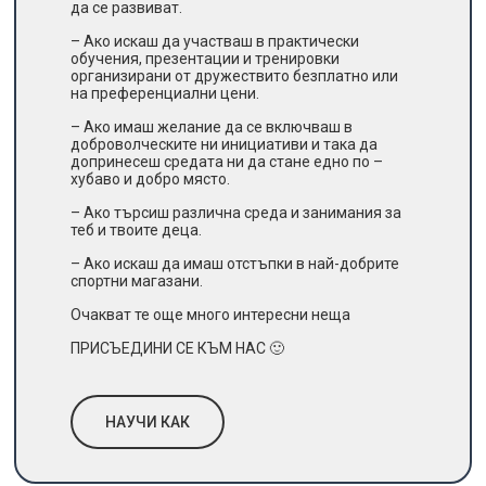
да се развиват.
– Ако искаш да участваш в практически
обучения, презентации и тренировки
организирани от дружествито безплатно или
на преференциални цени.
– Ако имаш желание да се включваш в
доброволческите ни инициативи и така да
допринесеш средата ни да стане едно по –
хубаво и добро място.
– Ако търсиш различна среда и занимания за
теб и твоите деца.
– Ако искаш да имаш отстъпки в най-добрите
спортни магазани.
Очакват те още много интересни неща
ПРИСЪЕДИНИ СЕ КЪМ НАС 🙂
НАУЧИ КАК