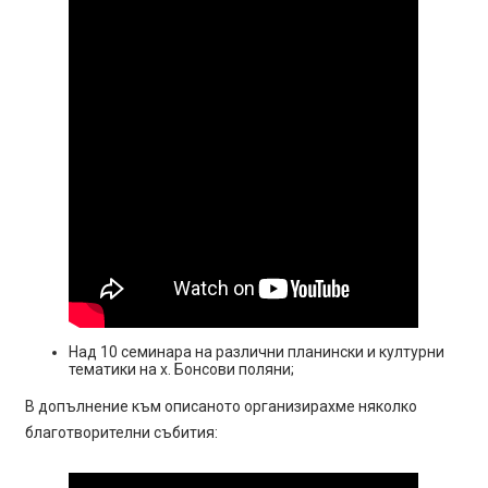
Над 10 семинара на различни планински и културни
тематики на х. Бонсови поляни;
В допълнение към описаното организирахме няколко
благотворителни събития: