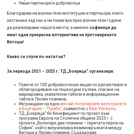
Наши партньори и доброволци
Благодарим на всички тези институции и партньори, които
застанаха зад нас и ни помагаха през всички тези години
да реализираме нашата мечта, а именно
софиянци да
имат една прекрасна алтернатива на претоварената
Витоша
!
Какво се случи по-нататък?
За периода 2021 – 2025 г. ТД „Боерица“ организира:
Повече от 100 доброволчески акции по разчистване и
облагородяване на пешеходни пътеки, слагане на
маркировка, указателни табели и информационни
табла в Люлин планина;
Изграждане на едно от
най-популярните велотрасета
в България – “Пумба”,
съвместно с
Bike Ventures
;
ТД „Боерица“ бе бенефициент по проект към
програма Европа на Столична община 2023 г. с
проекта „Велопарк две планини – скритата перла на
София“, който визуализира взаимовръзката между
Витоша и Люлин планина. Създадохме