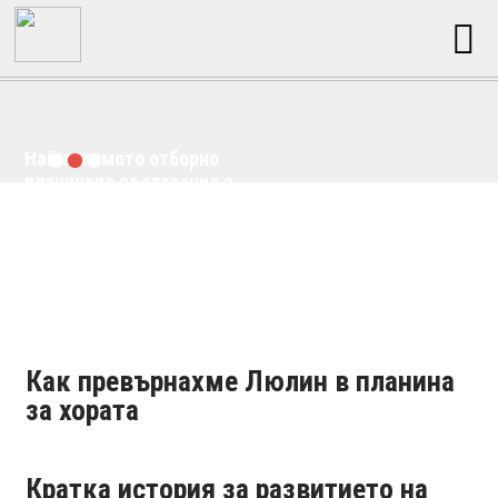
Най-голямото отборно
планинско състезание с
кауза в България
Как превърнахме Люлин в планина
за хората
Кратка история за развитието на