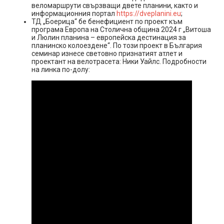
веломаршрути свързващи двете планини, както и
информационния портал
https://dveplanini.eu
;
ТД „Боерица“ бе бенефициент по проект към
програма Европа на Столична община 2024 г „Витоша
и Люлин планина – европейска дестинация за
планинско колоездене“. По този проект в България
семинар изнесе световно признатият атлет и
проектант на велотрасета: Ники Уайлс. Подробности
на линка по-долу: