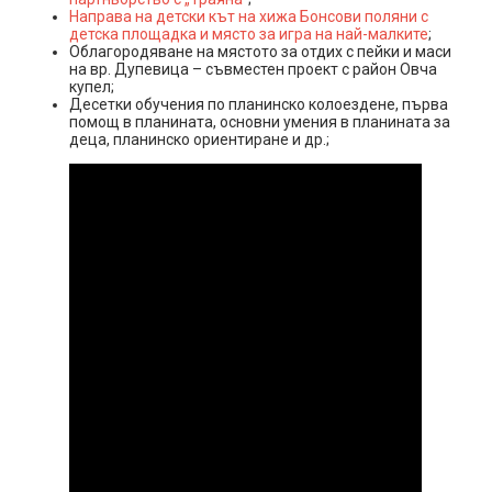
Направа на детски кът на хижа Бонсови поляни с
детска площадка и място за игра на най-малките
;
Облагородяване на мястото за отдих с пейки и маси
на вр. Дупевица – съвместен проект с район Овча
купел;
Десетки обучения по планинско колоездене, първа
помощ в планината, основни умения в планината за
деца, планинско ориентиране и др.;