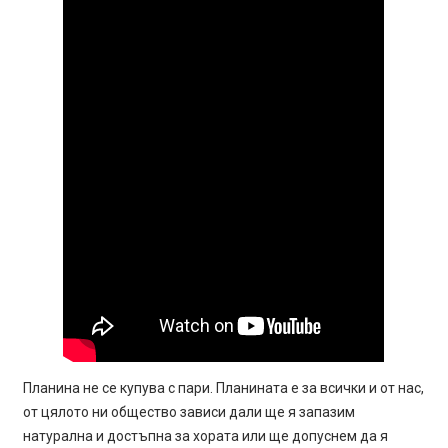
Планина не се купува с пари. Планината е за всички и от нас,
от цялото ни общество зависи дали ще я запазим
натурална и достъпна за хората или ще допуснем да я