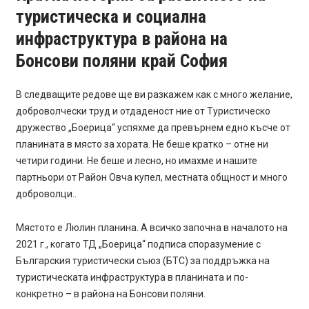
туристическа и социална
инфраструктура в района на
Бонсови поляни край София
В следващите редове ще ви разкажем как с много желание,
доброволчески труд и отдаденост ние от Туристическо
дружество „Боерица“ успяхме да превърнем едно късче от
планината в място за хората. Не беше кратко – отне ни
четири години. Не беше и лесно, но имахме и нашите
партньори от Район Овча купел, местната общност и много
доброволци..
Мястото е Люлин планина. А всичко започна в началото на
2021 г., когато ТД „Боерица“ подписа споразумение с
Българския туристически съюз (БТС) за поддръжка на
туристическата инфраструктура в планината и по-
конкретно – в района на Бонсови поляни.