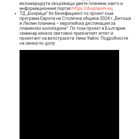
веломаршрути свързващи двете планини, както и
информационния портал
https://dveplanini.eu
;
ТД „Боерица“ бе бенефициент по проект към
програма Европа на Столична община 2024 г „Витоша
и Люлин планина – европейска дестинация за
планинско колоездене“. По този проект в България
семинар изнесе световно признатият атлет и
проектант на велотрасета: Ники Уайлс. Подробности
на линка по-долу: