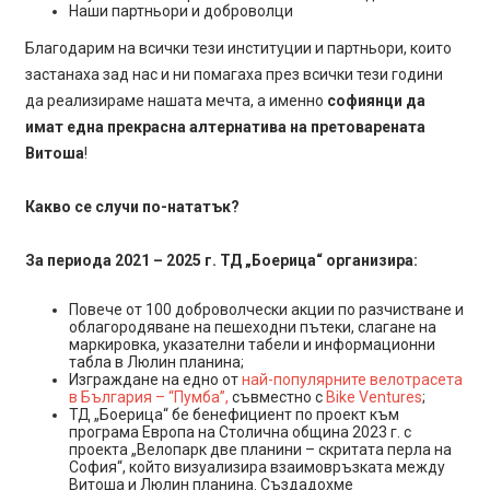
Наши партньори и доброволци
Благодарим на всички тези институции и партньори, които
застанаха зад нас и ни помагаха през всички тези години
да реализираме нашата мечта, а именно
софиянци да
имат една прекрасна алтернатива на претоварената
Витоша
!
Какво се случи по-нататък?
За периода 2021 – 2025 г. ТД „Боерица“ организира:
Повече от 100 доброволчески акции по разчистване и
облагородяване на пешеходни пътеки, слагане на
маркировка, указателни табели и информационни
табла в Люлин планина;
Изграждане на едно от
най-популярните велотрасета
в България – “Пумба”,
съвместно с
Bike Ventures
;
ТД „Боерица“ бе бенефициент по проект към
програма Европа на Столична община 2023 г. с
проекта „Велопарк две планини – скритата перла на
София“, който визуализира взаимовръзката между
Витоша и Люлин планина. Създадохме