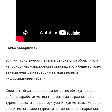
Какво заварихме?
Всички туристически пътеки в района бяха обрасли или
непроходими, маркировката липсваше или беше тотално
занемарена, да не говорим за указателни и
информационни табели.
След като бяха направени множество обходи на целия
район разработихме план и стратегия за развитие на
туристическата инфраструктура. Видяхме възможност за
развитие на семеен туризъм, алтернатива на парковият