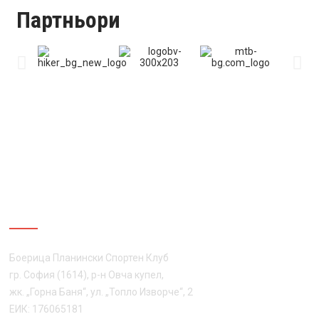
Партньори
ЗА НАС
Боерица Планински Спортен Клуб
гр. София (1614), р-н Овча купел,
жк. „Горна Баня“, ул. „Топло Изворче“, 2
ЕИК: 176065181