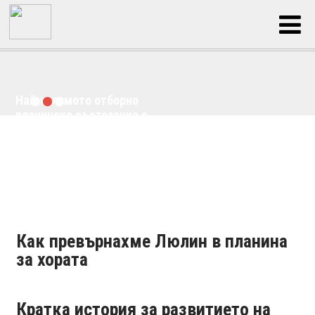
Най-голямото отборно
планинско състезание с
кауза в България
Как превърнахме Люлин в планина
за хората
Кратка история за развитието на