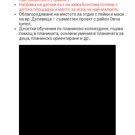
Направа на детски кът на хижа Бонсови поляни с
детска площадка и място за игра на най-малките
;
Облагородяване на мястото за отдих с пейки и маси
на вр. Дупевица – съвместен проект с район Овча
купел;
Десетки обучения по планинско колоездене, първа
помощ в планината, основни умения в планината за
деца, планинско ориентиране и др.;