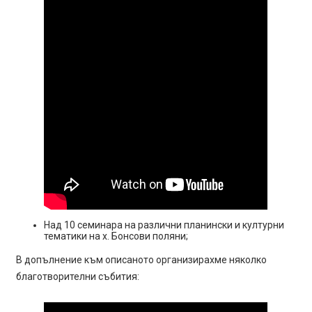
Над 10 семинара на различни планински и културни
тематики на х. Бонсови поляни;
В допълнение към описаното организирахме няколко
благотворителни събития: