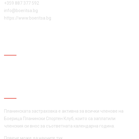
+359 887 377 592
info@boeritsa.bg
https://www.boeritsa.bg
ПОСЛЕДВАЙ НИ
ПЛАНИНСКА ЗАСТРАХОВКА
Планинската застраховка е активна за всички членове на
Боерица Планински Спортен Клуб, които са заплатили
членския си внос за съответната календарна година.
Повече може да научите
тук
.