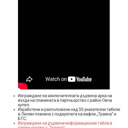
Изграждане на изключителната дървена арка на
входа на планината в партньорство с район Овча
купел;
Изработени и разположени над 50 указателни табели
в Люлин планина с подкрепата на вафли „Траяна“ и
БТС;
Изграждане на дървени информационни табла в
партньорство с „Траяна“
;