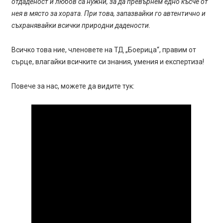
отдаденост и любов са нужни, за да превърнем едно късче от
нея в място за хората. При това, запазвайки го автентично и
съхранявайки всички природни дадености.
Всичко това ние, членовете на ТД „Боерица“, правим от
сърце, влагайки всичките си знания, умения и експертиза!
Повече за нас, можете да видите тук: