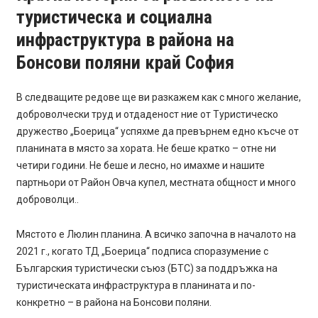
туристическа и социална
инфраструктура в района на
Бонсови поляни край София
В следващите редове ще ви разкажем как с много желание,
доброволчески труд и отдаденост ние от Туристическо
дружество „Боерица“ успяхме да превърнем едно късче от
планината в място за хората. Не беше кратко – отне ни
четири години. Не беше и лесно, но имахме и нашите
партньори от Район Овча купел, местната общност и много
доброволци..
Мястото е Люлин планина. А всичко започна в началото на
2021 г., когато ТД „Боерица“ подписа споразумение с
Българския туристически съюз (БТС) за поддръжка на
туристическата инфраструктура в планината и по-
конкретно – в района на Бонсови поляни.