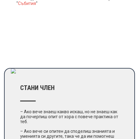
"
Събития
"
СТАНИ ЧЛЕН
– Ако вече знаеш какво искаш, но не знаеш как
да почерпиш опит от хора с повече практика от
теб.
– Ако вече си опитен да споделиш знанията и
уменията си другите, така че да им помогнеш