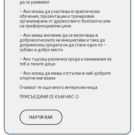
да се развиват.
– Ако искаш да участваш в практически
обучения, презентации и тренировки
организирани от дружествито безплатно или
на преференциални цени.
– Ако имаш желание да се включваш в
доброволческите ни инициативи и така да
допринесеш средата ни да стане едно по –
хубаво и добро място.
– Ако търсиш различна среда и занимания за
теб и твоите деца.
– Ако искаш да имаш отстъпки в най-добрите
спортни магазани.
Очакват те още много интересни неща
ПРИСЪЕДИНИ СЕ КЪМ НАС 🙂
НАУЧИ КАК