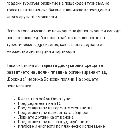
градски туризъм, развитие на пешеходен туризъм, на
трасета за планинско бягане, планинско колоездене и
много други възможности…
Всичко това изискваше намиране на финансиране и хиляди
човеко-часове доброволна работа на членовете на
туристическото дружество, както и съгласуване с
множество институции и партньори.
Така се стигна до
първата дискусионна среща за
развитието на Люлин планина
, организирана от ТД
„Боерица“ на хижа Бонсови поляни. На срещата
присъстваха:
Кметът на район Овча купел
Председателят на БТС
Представители на горските стопанства
Представители на местната общност
Ловната дружинка от района
Представители на офроуд клубовете
Клубове и експерти по планинско колоездене