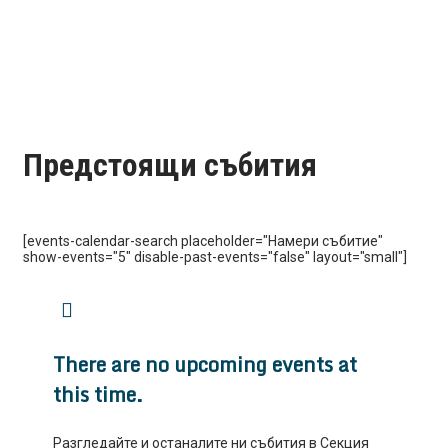
Предстоящи събития
[events-calendar-search placeholder="Намери събитие"
show-events="5" disable-past-events="false" layout="small"]
There are no upcoming events at
this time.
Разгледайте и останалите ни събития в Секция