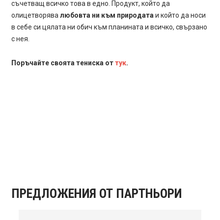
съчетващ всичко това в едно. Продукт, който да
олицетворява
любовта ни към природата
и който да носи
в себе си цялата ни обич към планината и всичко, свързано
с нея.
Поръчайте своята тениска от
тук
.
ПРЕДЛОЖЕНИЯ ОТ ПАРТНЬОРИ