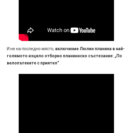
И не на последно място,
включихме Люлин планина в най-
голямото изцяло отборно планиннско състезание: „По
велопътеките с приятел“
.