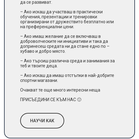
да се развиват.
– Ако искаш да участваш в практически
обучения, презентации и тренировки
организирани от дружествито безплатно или
на преференциални цени.
– Ако имаш желание да се включваш в
доброволческите ни инициативи и така да
допринесеш средата ни да стане едно по –
хубаво и добро място.
– Ако търсиш различна среда и занимания за
теб и твоите деца.
– Ако искаш да имаш отстъпки в най-добрите
спортни магазани.
Очакват те още много интересни неща
ПРИСЪЕДИНИ СЕ КЪМ НАС 🙂
НАУЧИ КАК