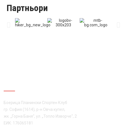
Партньори
ЗА НАС
Боерица Планински Спортен Клуб
гр. София (1614), р-н Овча купел,
жк. „Горна Баня“, ул. „Топло Изворче“, 2
ЕИК: 176065181