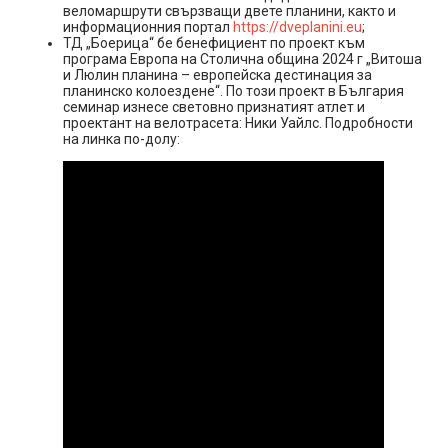
веломаршрути свързващи двете планини, както и
информационния портал
https://dveplanini.eu
;
ТД „Боерица“ бе бенефициент по проект към
програма Европа на Столична община 2024 г „Витоша
и Люлин планина – европейска дестинация за
планинско колоездене“. По този проект в България
семинар изнесе световно признатият атлет и
проектант на велотрасета: Ники Уайлс. Подробности
на линка по-долу: