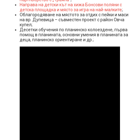
Направа на детски кът на хижа Бонсови поляни с
детска площадка и място за игра на най-малките
;
Облагородяване на мястото за отдих с пейки и маси
на вр. Дупевица – съвместен проект с район Овча
купел;
Десетки обучения по планинско колоездене, първа
помощ в планината, основни умения в планината за
деца, планинско ориентиране и др.;