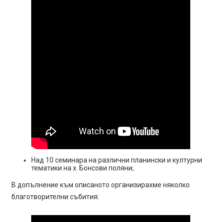
Над 10 семинара на различни планински и културни
тематики на х. Бонсови поляни;
В допълнение към описаното организирахме няколко
благотворителни събития: