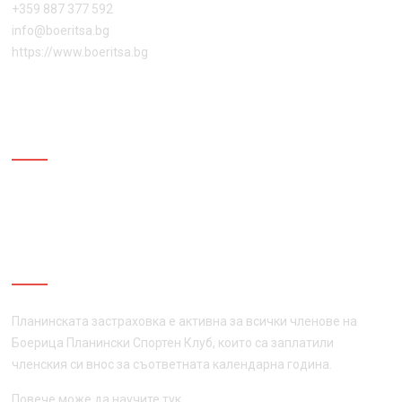
+359 887 377 592
info@boeritsa.bg
https://www.boeritsa.bg
ПОСЛЕДВАЙ НИ
ПЛАНИНСКА ЗАСТРАХОВКА
Планинската застраховка е активна за всички членове на
Боерица Планински Спортен Клуб, които са заплатили
членския си внос за съответната календарна година.
Повече може да научите
тук
.