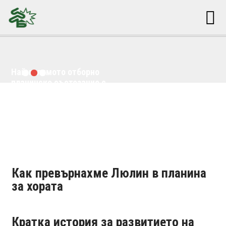
Най-голямото отборно
планинско състезание с
кауза в България
Как превърнахме Люлин в планина
за хората
Кратка история за развитието на