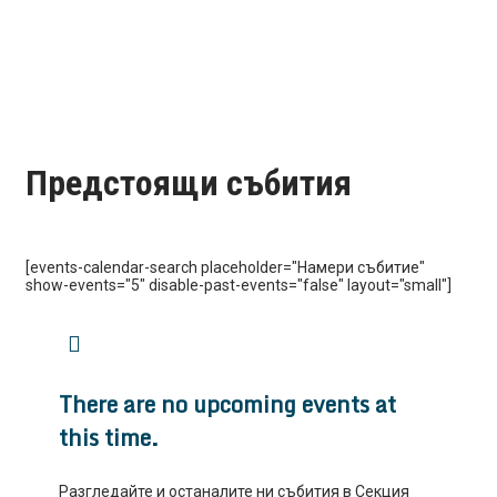
Предстоящи събития
[events-calendar-search placeholder="Намери събитие"
show-events="5" disable-past-events="false" layout="small"]
There are no upcoming events at
this time.
Разгледайте и останалите ни събития в Секция