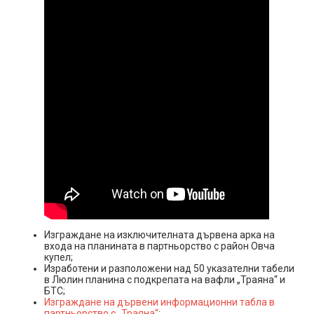
Изграждане на изключителната дървена арка на
входа на планината в партньорство с район Овча
купел;
Изработени и разположени над 50 указателни табели
в Люлин планина с подкрепата на вафли „Траяна“ и
БТС;
Изграждане на дървени информационни табла в
партньорство с „Траяна“
;