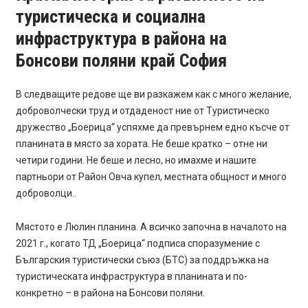
туристическа и социална
инфраструктура в района на
Бонсови поляни край София
В следващите редове ще ви разкажем как с много желание,
доброволчески труд и отдаденост ние от Туристическо
дружество „Боерица“ успяхме да превърнем едно късче от
планината в място за хората. Не беше кратко – отне ни
четири години. Не беше и лесно, но имахме и нашите
партньори от Район Овча купел, местната общност и много
доброволци..
Мястото е Люлин планина. А всичко започна в началото на
2021 г., когато ТД „Боерица“ подписа споразумение с
Българския туристически съюз (БТС) за поддръжка на
туристическата инфраструктура в планината и по-
конкретно – в района на Бонсови поляни.