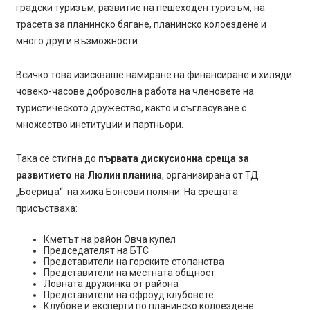
градски туризъм, развитие на пешеходен туризъм, на
трасета за планинско бягане, планинско колоездене и
много други възможности…
Всичко това изискваше намиране на финансиране и хиляди
човеко-часове доброволна работа на членовете на
туристическото дружество, както и съгласуване с
множество институции и партньори.
Така се стигна до
първата дискусионна среща за
развитието на Люлин планина
, организирана от ТД
„Боерица“ на хижа Бонсови поляни. На срещата
присъстваха:
Кметът на район Овча купел
Председателят на БТС
Представители на горските стопанства
Представители на местната общност
Ловната дружинка от района
Представители на офроуд клубовете
Клубове и експерти по планинско колоездене