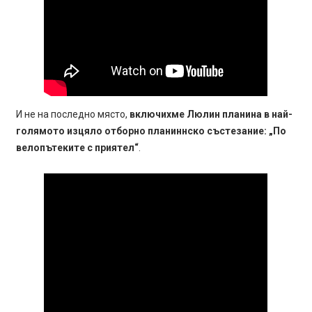
И не на последно място,
включихме Люлин планина в най-
голямото изцяло отборно планиннско състезание: „По
велопътеките с приятел“
.