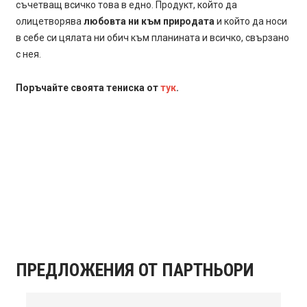
съчетващ всичко това в едно. Продукт, който да
олицетворява
любовта ни към природата
и който да носи
в себе си цялата ни обич към планината и всичко, свързано
с нея.
Поръчайте своята тениска от
тук
.
ПРЕДЛОЖЕНИЯ ОТ ПАРТНЬОРИ