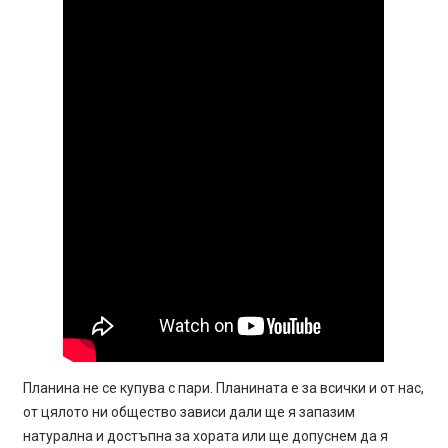
Планина не се купува с пари. Планината е за всички и от нас,
от цялото ни общество зависи дали ще я запазим
натурална и достъпна за хората или ще допуснем да я