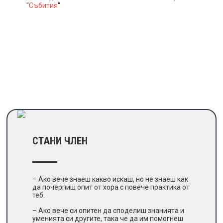
"
Събития
"
СТАНИ ЧЛЕН
– Ако вече знаеш какво искаш, но не знаеш как
да почерпиш опит от хора с повече практика от
теб.
– Ако вече си опитен да споделиш знанията и
уменията си другите, така че да им помогнеш