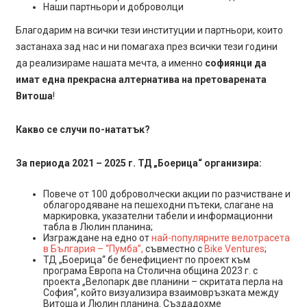
Наши партньори и доброволци
Благодарим на всички тези институции и партньори, които
застанаха зад нас и ни помагаха през всички тези години
да реализираме нашата мечта, а именно
софиянци да
имат една прекрасна алтернатива на претоварената
Витоша
!
Какво се случи по-нататък?
За периода 2021 – 2025 г. ТД „Боерица“ организира:
Повече от 100 доброволчески акции по разчистване и
облагородяване на пешеходни пътеки, слагане на
маркировка, указателни табели и информационни
табла в Люлин планина;
Изграждане на едно от
най-популярните велотрасета
в България – “Пумба”,
съвместно с
Bike Ventures
;
ТД „Боерица“ бе бенефициент по проект към
програма Европа на Столична община 2023 г. с
проекта „Велопарк две планини – скритата перла на
София“, който визуализира взаимовръзката между
Витоша и Люлин планина. Създадохме