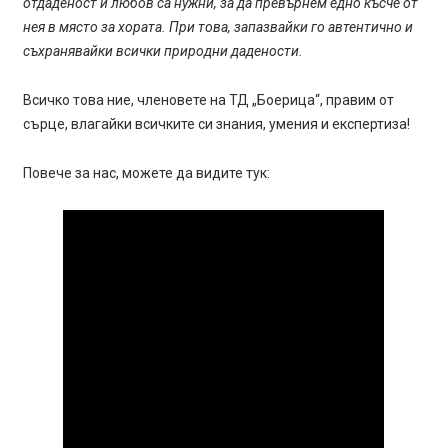
отдаденост и любов са нужни, за да превърнем едно късче от
нея в място за хората. При това, запазвайки го автентично и
съхранявайки всички природни дадености.
Всичко това ние, членовете на ТД „Боерица“, правим от
сърце, влагайки всичките си знания, умения и експертиза!
Повече за нас, можете да видите тук: